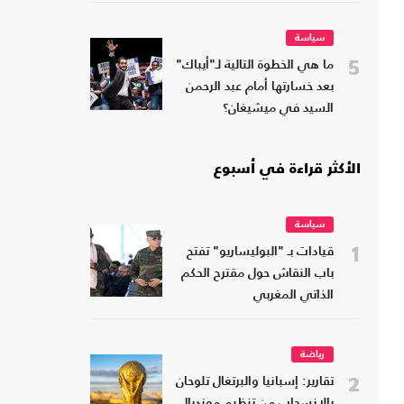
سياسة
5
ما هي الخطوة التالية لـ"أيباك"
بعد خسارتها أمام عبد الرحمن
السيد في ميشيغان؟
الأكثر قراءة في أسبوع
سياسة
1
قيادات بـ "البوليساريو" تفتح
باب النقاش حول مقترح الحكم
الذاتي المغربي
رياضة
2
تقارير: إسبانيا والبرتغال تلوحان
بالانسحاب من تنظيم مونديال