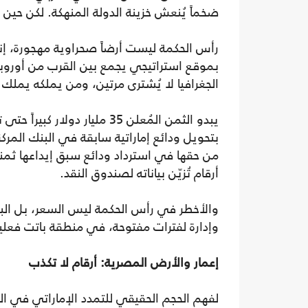
ضخماً يُنعش خزينة الدولة المنهكة. لكن حين ت
بموقع استراتيجي يجمع بين القرب من أوروبا و
الجغرافيا لا يُشترى مرتين، ومن يملكه يملك و
يبدو الثمن المُعلن 35 مليار 
بتحويل ودائع إماراتية سابقة في البنك ا
من حقها في استرداد ودائع سبق إيداعها ثمناً
أرقام تُزيّن بياناته لصندوق النقد.
والأخطر في رأس الحكمة ليس السعر، بل البني
وإدارة لفترات مفتوحة، في منطقة باتت فعلياً
إعمار والأرض المصرية: أرقام لا تكذب
لفهم الحجم الحقيقي للتمدد الإماراتي في ال