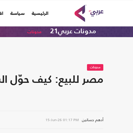
(current)
الرئيسية
سياسة
اق
مدونات عربي21
مدونات
مدونات
مصر للبيع: كيف حوّل ا
أدهم حسانين
15-Jun-26
01:17 PM