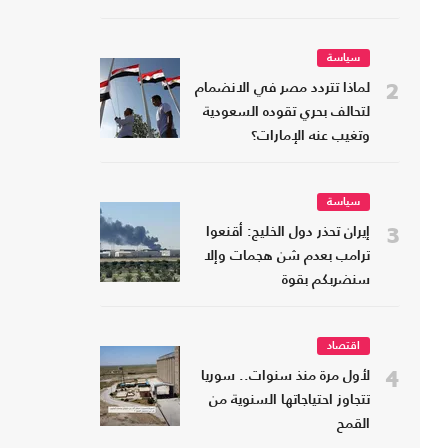
سياسة
2
لماذا تتردد مصر في الانضمام
لتحالف بحري تقوده السعودية
وتغيب عنه الإمارات؟
سياسة
3
إيران تحذر دول الخليج: أقنعوا
ترامب بعدم شن هجمات وإلا
سنضربكم بقوة
اقتصاد
4
لأول مرة منذ سنوات.. سوريا
تتجاوز احتياجاتها السنوية من
القمح