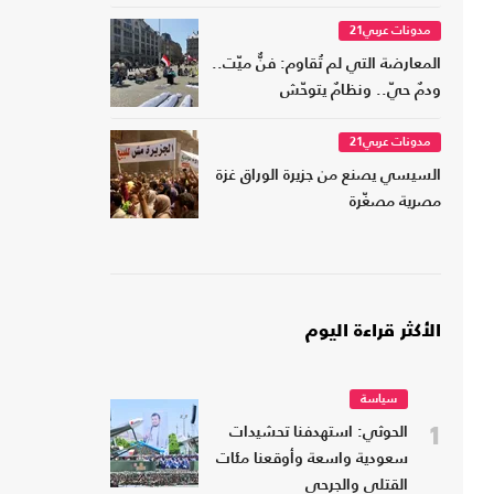
مدونات عربي21
المعارضة التي لم تُقاوم: فنٌّ ميّت..
ودمٌ حيّ.. ونظامٌ يتوحّش
مدونات عربي21
السيسي يصنع من جزيرة الوراق غزة
مصرية مصغّرة
الأكثر قراءة اليوم
سياسة
1
الحوثي: استهدفنا تحشيدات
سعودية واسعة وأوقعنا مئات
القتلى والجرحى