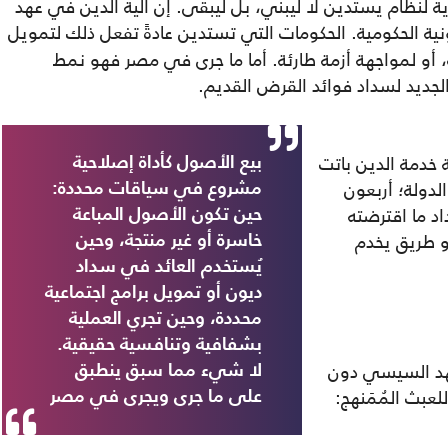
ية لنظام يستدين لا ليبني، بل ليبقى. إن آلية الدين في عهد
نية الحكومية. الحكومات التي تستدين عادةً تفعل ذلك لتمويل
، أو لمواجهة أزمة طارئة. أما ما جرى في مصر فهو نمط
لجديد لسداد فوائد القرض القديم.
 خدمة الدين باتت
بيع الأصول كأداة إصلاحية
يرادات الدولة؛ أربعون
مشروع في سياقات محددة:
د ما اقترضته
حين تكون الأصول المباعة
 طريق يخدم
خاسرة أو غير منتجة، وحين
يُستخدم العائد في سداد
ديون أو تمويل برامج اجتماعية
محددة، وحين تجري العملية
بشفافية وتنافسية حقيقية.
عهد السيسي دون
لا شيء مما سبق ينطبق
لعبث المُمَنهج:
على ما جرى ويجرى في مصر