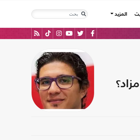
يت
المزيد
زاد؟