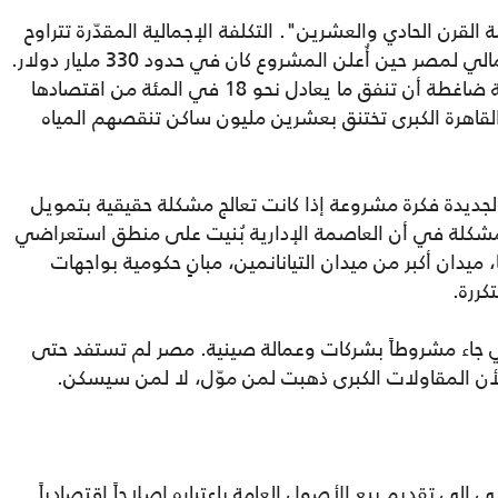
2015 بوصفه "عاصمة القرن الحادي والعشرين". التكلفة الإجمالية المقدّرة تتراوح
بين 58 و60 مليار دولار، والناتج المحلي الإجمالي لمصر حين أُعلن المشروع كان في حدود 330 مليار دولار.
يعني ذلك أن مصر قررت في لحظة اقتصادية ضاغطة أن تنفق ما يعادل نحو 18 في المئة من اقتصادها
قاهرة الكبرى تختنق بعشرين مليون ساكن تنقصهم المياه
 الجديدة فكرة مشروعة إذا كانت تعالج مشكلة حقيقية بتمويل
كلة في أن العاصمة الإدارية بُنيت على منطق استعراضي
يدان أكبر من ميدان التيانانمين، مبانٍ حكومية بواجهات
كررة.
ني جاء مشروطاً بشركات وعمالة صينية. مصر لم تستفد حتى
أن المقاولات الكبرى ذهبت لمن موّل، لا لمن سيسكن.
 تقديم بيع الأصول العامة باعتباره إصلاحاً اقتصادياً