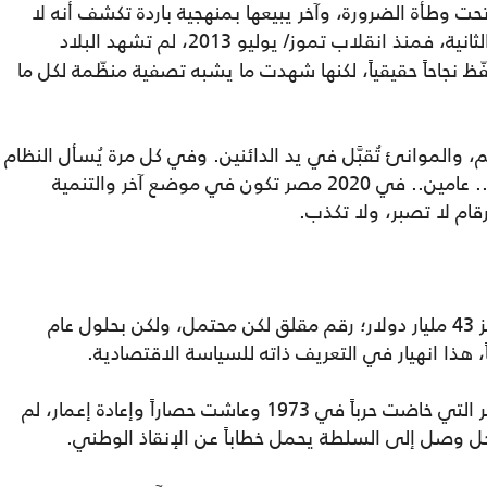
حت وطأة الضرورة، وآخر يبيعها بمنهجية باردة تكشف أنه لا
اليوم في الحالة الثانية، فمنذ انقلاب تموز/ يوليو 2013، لم تشهد البلاد
فّظ نجاحاً حقيقياً، لكنها شهدت ما يشبه تصفية منظّمة لكل ما
م، والموانئ تُقبَّل في يد الدائنين. وفي كل مرة يُسأل النظام
عن المآل، يأتي الجواب ذاته: اصبروا 6 أشهر.. عامين.. في 2020 مصر تكون في موضع آخر والتنمية
قام لا تصبر، ولا تكذب.
كان في عام 2013، الدين الخارجي لمصر يناهز 43 مليار دولار؛ رقم مقلق لكن محتمل، ولكن بحلول عام
لفهم حجم الكارثة، يكفي مقارنة بسيطة: مصر التي خاضت حرباً في 1973 وعاشت حصاراً وإعادة إعمار، لم
جل وصل إلى السلطة يحمل خطاباً عن الإنقاذ الوطني.