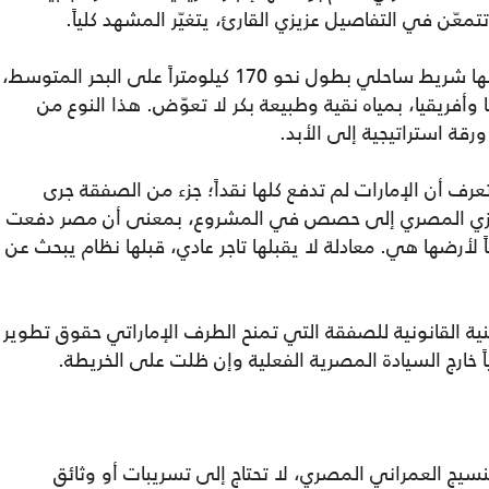
تمعّن في التفاصيل عزيزي القارئ، يتغيّر المشهد كلياً.
رأس الحكمة ليست أرضاً صحراوية مهجورة، إنها شريط ساحلي بطول نحو 170 كيلومتراً على البحر المتوسط،
أفريقيا، بمياه نقية وطبيعة بكر لا تعوّض. هذا النوع من
رقة استراتيجية إلى الأبد.
دولار كبيراً حتى تعرف أن الإمارات لم تدفع كلها نقداً؛ جزء من الصفقة جرى
لمركزي المصري إلى حصص في المشروع، بمعنى أن مصر دفعت
 لأرضها هي. معادلة لا يقبلها تاجر عادي، قبلها نظام يبحث عن
ة القانونية للصفقة التي تمنح الطرف الإماراتي حقوق تطوير
 خارج السيادة المصرية الفعلية وإن ظلت على الخريطة.
نسيج العمراني المصري، لا تحتاج إلى تسريبات أو وثائق