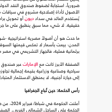
ضرورياً، استجابةً لضغوط صندوق النقد الدولي
الأصول كأداة إصلاحية مشروع في سياقات محد
يُستخدم العائد في سداد
أو تمويل برام
ديون
حقيقية. لا شيء مما سبق ينطبق على ما ج
ما حدث هو أن أصولاً مصرية استراتيجية -
المدن- بيعت بأسعار لا تعكس قيمتها السوقي
برلمانية فعلية، فالجهاز التشريعي في مصر منذ 2014 لا يعدو كونه آلة توثيق لقرارات سبق ات
الصفقة الأبرز كانت مع
الإمارات
إلى حيازة أجنبية، لا بمنطق الاستثمار المتباد
رأس الحكمة: حين تُباع الجغرافيا
الحكمة على الساحل الشمالي الغربي. الصفقة قُدِّ