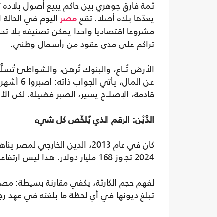
ثمة فارق جوهري بين حاكم يبيع أصول بلاده ت
يعدّها بلده أصلاً. تقع
مصر
مشروعاً اقتصادياً واحداً يمكن تصنيفه بلا تح
تراكم على مدى عقود من رأسمال وطني.
الأرض تُباع، والبنوك تُرهن، والشواطئ تُسلَّ
قادمة، الإصلاح يسير، الصبر فضيلة. لكن الأر
الدَّيْن: الرقم الذي يُلخّص كل شيء
2024 تجاوز 168 مليار دولار. هذا ليس ارتفاعاً، هذا انهيار في التعريف ذاته للسياسة الاقتصادية.
تبلغ ديونها في أي لحظة ما بلغته في عهد ر