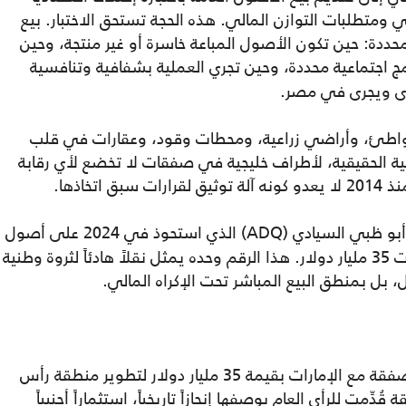
 ومتطلبات التوازن المالي. هذه الحجة تستحق الاختبار. بيع
دة: حين تكون الأصول المباعة خاسرة أو غير منتجة، وحين
ج اجتماعية محددة، وحين تجري العملية بشفافية وتنافسية
رى ويجرى في مصر.
شواطئ، وأراضي زراعية، ومحطات وقود، وعقارات في قلب
ة الحقيقية، لأطراف خليجية في صفقات لا تخضع لأي رقابة
خاذها.
عبر صندوق أبو ظبي السيادي (ADQ) الذي استحوذ في 2024 على أصول
سياحية وصناعية وزراعية بقيمة إجمالية تجاوزت 35 مليار دولار. هذا الرقم وحده يمثل نقلاً هادئاً لثروة وطنية
ل، بل بمنطق البيع المباشر تحت الإكراه المالي.
أعلنت الحكومة في شباط/ فبراير 2024، عن صفقة مع الإمارات بقيمة 35 مليار دولار لتطوير منطقة رأس
مت للرأي العام بوصفها إنجازاً تاريخياً، استثماراً أجنبياً