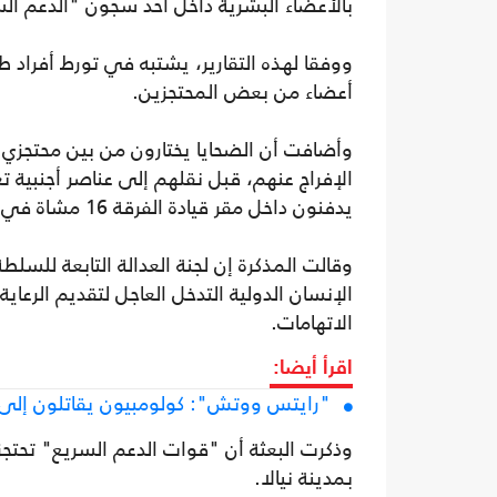
بالأعضاء البشرية داخل أحد سجون "الدعم ال
ووفقا لهذه التقارير، يشتبه في تورط أفراد 
أعضاء من بعض المحتجزين.
وأضافت أن الضحايا يختارون من بين محتجزي 
الإفراج عنهم، قبل نقلهم إلى عناصر أجنبية 
يدفنون داخل مقر قيادة الفرقة 16 مشاة في محاولة لإخفاء الأدلة الجنائية.
وقالت المذكرة إن لجنة العدالة التابعة للسل
الإنسان الدولية التدخل العاجل لتقديم الرعا
الاتهامات.
اقرأ أيضا:
"رايتس ووتش": كولومبيون يقاتلون إلى ج
بمدينة نيالا.