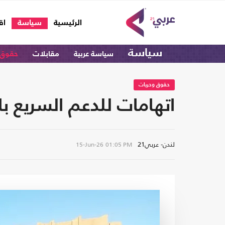
(current)
الرئيسية
سياسة
اق
سياسة
سياسة عربية
مقابلات
حقوق 
حقوق وحريات
اتهامات للدعم السريع با
لندن- عربي21
15-Jun-26
01:05 PM