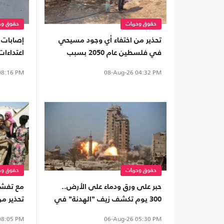
حقوق وحريات
حقوق وح
تحذير من اختفاء أي وجود مسيحي
إصابات 
في فلسطين عام 2050 بسبب
اعتداءا
انتهاكات الاحتلال
الاحتلال
8:16 PM
08-Aug-26
04:32 PM
حقوق وحريات
حقوق وح
حبر على ورق ودماء على الأرض..
مع تفشي 
300 يوم تكشف زيف "الهدنة" في
تحذير من
غزة
كردفان
8:05 PM
06-Aug-26
05:30 PM