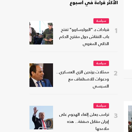
الأكثر قراءة في أسبوع
سياسة
1
قيادات بـ "البوليساريو" تفتح
باب النقاش حول مقترح الحكم
الذاتي المغربي
سياسة
2
ممثلات يرتدين الزي العسكري..
ودعوات للاصطفاف مع
السيسي
سياسة
3
ترامب يعلن إلغاء الهجوم على
إيران مقابل صفقة.. هذه
ملامحها