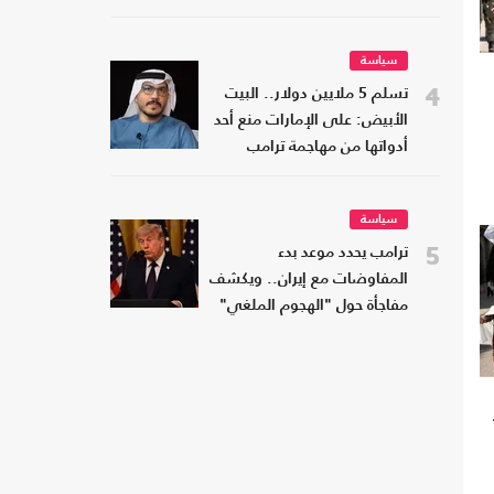
سياسة
4
تسلم 5 ملايين دولار.. البيت
الأبيض: على الإمارات منع أحد
أدواتها من مهاجمة ترامب
سياسة
5
ترامب يحدد موعد بدء
المفاوضات مع إيران.. ويكشف
مفاجأة حول "الهجوم الملغي"