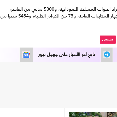
وأضافت أن المحتجزين يضمون 3795 من أفراد القوات المسلحة السودانية، و5000 مدني من الفاشر،
و4270 من ضباط الشرطة، و544 من عناصر جهاز المخابرات العامة، و73 من الكوادر الطبية، و5434 مدنيا من
دقريس
تابع آخر الأخبار على جوجل نيوز