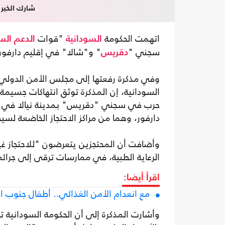
شارك الخبر
اتهمت الحكومة
"قوات
السودانية
الدعم الس
سجني "
" و"شالا" في إقليم دارفور 
دقريس
وفي مذكرة رفعتها إلى مجلس الأمن الدولي وا
حرب في سجني "دقريس" بمدينة نيالا في ولا
دارفور، وهما من مراكز الاحتجاز الخاضعة لس
وأضافت أن المحتجزين يتعرضون "للاحتجاز غير
الرعاية الطبية، في ممارسات ترقى إلى جرائم
اقرأ أيضا:
مع انعدام الأمن الغذائي.. أطفال جنوب ا
وأشارت المذكرة إلى أن الحكومة السودانية ت