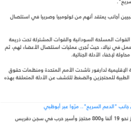
سريع".
طبيين أجانب يعتقد أنهم من كولومبيا وصربيا في استئصال
القوات المسلحة السودانية والقوات المشتركة تحت ذريعة
تعمل في نيالا، حيث تُجرى عمليات استئصال الأعضاء لهم، ثم
طة الإقليمية لدارفور ناشدت الأمم المتحدة ومنظمات حقوق
ية الطبية للمحتجزين والضغط للكشف عن الأدلة المتعلقة بهذه
انب "الدعم السريع".. مرّوا عبر أبوظبي
وذكرت البعثة أن "قوات الدعم السريع" تحتجز نحو 19 ألفا و800 محتجز وأسير حرب في سجن دقريس