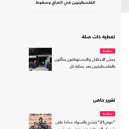
الفلسطينيين في العراق وسقوط
المسؤولية المؤسسية
تغطية ذات صلة
سياسة
جيش الاحتلال والمستوطنون ينكّلون
بالفلسطينيين بعد عملية تل
تقرير خاص
سياسة
"عربي21" تتشح بالسواد حدادا على