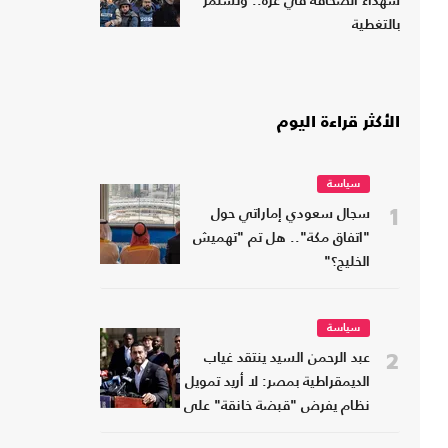
شهداء الصحافة في غزة.. وتستمر
بالتغطية
الأكثر قراءة اليوم
سياسة
1
سجال سعودي إماراتي حول
"اتفاق مكة".. هل تم "تهميش
الخليج؟"
سياسة
2
عبد الرحمن السيد ينتقد غياب
الديمقراطية بمصر: لا أريد تمويل
نظام يفرض "قبضة خانقة" على
شعبه