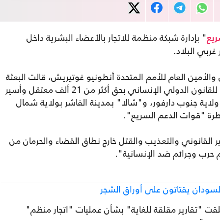
" بإدارة شبكة منظمة للاتجار بالأعضاء البشرية داخل
ريع
غربي البلاد.
لأمين العام للأمم المتحدة أنطونيو غوتيريش، قالت البعثة
السودانية، إن المذكرة توثق انتهاكات جسيمة للقانون الدولي الإنساني بحق أكثر من 21 ألف معتقل وأسير
ية جنوب دارفور، و"شالا" بمدينة الفاشر بولاية شمال
يطرة "قوات الدعم السريع".
 القانوني والتعذيب والقتل خارج نطاق القضاء والحرمان من
 حرب وجرائم ضد الإنسانية".
لسودان يقتاتون على أوراق الشجر
لقت "تقارير مقلقة للغاية" بشأن عمليات "اتجار منظم"