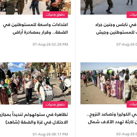
ريات
حقوق وحريات
في نابلس وجنين جراء
اعتداءات واسعة للمستوطنين في
ت للمستوطنين وجيش
الضفة.. وقرار بمصادرة أراض
واقتلاع آلاف الأشجار
07-Aug-26
0
07-Aug-26
02:28 PM
ريات
حقوق وحريات
الكوليرا وتصاعد النزوح..
تظاهرة في ستوكهولم تنديداً بمجازر
 كارثة تهدد الآلاف شمال
الاحتلال في غزة والضفة (شاهد)
02-Aug-26
0
01-Aug-26
08:17 PM