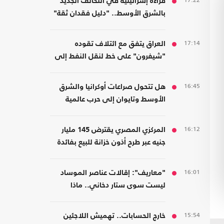
17:22
قراءة إسرائيلية في التحالف الجديد
بالشرق الأوسط.. "دليل فقدان ثقة"
17:14
العراق يتفق مع ائتلاف تقوده
"شيفرون" على خط لنقل النفط إلى
موانئ سوريا والأردن
16:45
هل تتحول صراعات أوكرانيا والشرق
الأوسط وتايوان إلى حرب عالمية
واحدة؟
16:12
المركزي المصري يقترض 145 مليار
جنيه عبر طرح أذون خزانة للبيع بفائدة
مرتفعة
16:01
"معاريف": إقالات عناصر الموساد
ليست سوى ستار دخاني.. ماذا
يحدث؟
15:54
خارج الحسابات.. تهميش اللاجئين