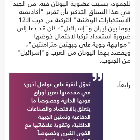
للجمود، بسبب عضوية اليونان فيه. من الجيد
في هذا السياق التذكير بأن تقرير "أكاديمية
الاستخبارات الوطنية" التركية عن حرب الـ12
يوماً بين إيران و"إسرائيل"؛ كان قد دعا إلى
ضرورة استعداد تركيا لاحتمال خوضها
"مواجهة جوية على جبهتين متزامنتين"،
ويقصد بهما اليونان من الغرب و"إسرائيل"
من الجنوب.
رابعاً،
تعوّل أنقرة على عوامل أخرى؛
في مقدمتها تعزيز أوراق
قوتها الذاتية وخصوصاً ما
يتعلق بالاقتصاد والصناعات
الدفاعية وتمتين الجبهة
الداخلية، وتقوية علاقاتها مع
القوى الكبرى وخصوصاً