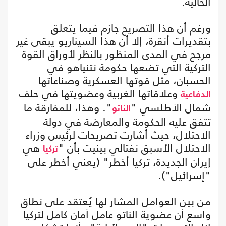
الحالية.
ورغم أن هذا التصريح جازم فيما يتعلق
بتقديرات أنقرة، إلا أن هذا السيناريو يبقى غير
مرجح في المدى المنظور بالنظر لأوراق القوة
التركية التي تضعها حكومة نتنياهو في
الحسبان، مثل قوتها العسكرية وصناعاتها
وعلاقاتها الغربية وعضويتها في حلف
الدفاعية
شمال الأطلسي "
". وهذا، للمفارقة ما
الناتو
تتفق عليه الحكومة والمعارضة في دولة
الاحتلال، حيث أشارت تصريحات لرئيس وزراء
الاحتلال الأسبق نفتالي بينيت بأن "
هي
تركيا
إيران الجديدة، تركيا أخطر" (يعني أخطر على
"إسرائيل").
من بين العوامل المشار لها يُعتقد على نطاق
واسع أن عضوية الناتو عامل أمان كامل لتركيا