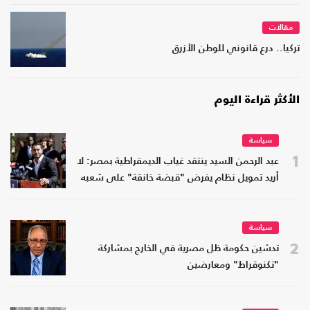
مقالات
تركيا.. درع قانوني للوطن الأزرق
الأكثر قراءة اليوم
سياسة
1
عبد الرحمن السيد ينتقد غياب الديمقراطية بمصر: لا
أريد تمويل نظام يفرض "قبضة خانقة" على شعبه
سياسة
2
تدشين حكومة ظل مصرية في الخارج بمشاركة
"تكنوقراط" ومعارضين