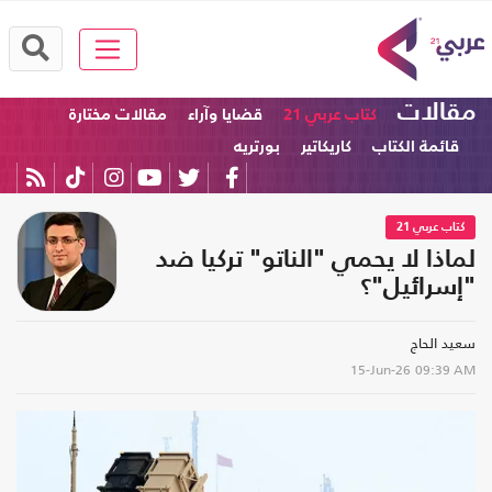
مقالات
كتاب عربي 21
قضايا وآراء
مقالات مختارة
قائمة الكتاب
كاريكاتير
بورتريه
كتاب عربي 21
لماذا لا يحمي "الناتو" تركيا ضد
"إسرائيل"؟
سعيد الحاج
15-Jun-26
09:39 AM