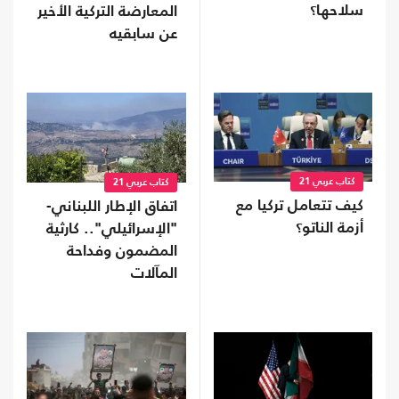
سلاحها؟
المعارضة التركية الأخير
عن سابقيه
كتاب عربي 21
كتاب عربي 21
كيف تتعامل تركيا مع
اتفاق الإطار اللبناني-
أزمة الناتو؟
"الإسرائيلي".. كارثية
المضمون وفداحة
المآلات