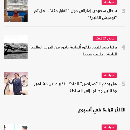
سياسة
3
سجال سعودي إماراتي حول "اتفاق مكة".. هل تم
"تهميش الخليج؟"
عربي 21 لايت
4
تركيا تعيد للحياة طائرة ألمانية نادرة من الحرب العالمية
الثانية.. حلقت مجددا
سياسة
5
هل يحكم الـ"صراصير" الهند؟.. نخبرك عن مشاهير
وفنانين وصلوا إلى السلطة
الأكثر قراءة في أسبوع
سياسة