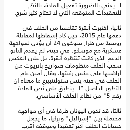
لا يعني بالضرورة تفعيل المادة، بالنظر
للتعقيدات المتوقعة التي لا تحتاج كثير شرح.
ثانياً، اختبرت أنقرة تقاعساً من الحلف في
دعمها عام 2015، حين كاد إسقاطها لمقاتلة
روسية من طراز سوخوي 24 أن يؤدي لمواجهة
عسكرية مع موسكو. في حينه، لم يقدم الناتو
الدعم الذي كانت تنتظره أنقرة، بل على العكس
سحب الحلف منظومات صواريخ باتريوت من
أراضيها على عكس رغبتها، وقال أمين عام
الحلف في حينه ينس ستولتنبيرغ ما معناه إن
التطور الحاصل "لا ينطبق على نص المادة
رقم 5" من نظام الحلف الأساسي.
ثالثاً، قد تكون اليونان طرفاً في أي مواجهة
محتملة بين "إسرائيل" وتركيا، ما يجعل
حسابات الحلف أكثر تعقيداً وموقفه أقرب