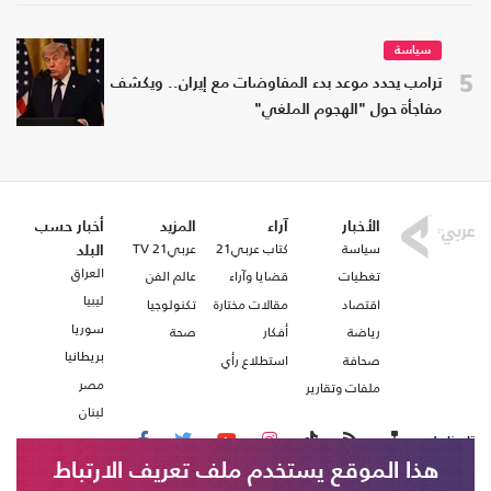
سياسة
5
ترامب يحدد موعد بدء المفاوضات مع إيران.. ويكشف
مفاجأة حول "الهجوم الملغي"
الأخبار
آراء
المزيد
أخبار حسب
سياسة
كتاب عربي21
عربي21 TV
البلد
العراق
تغطيات
قضايا وآراء
عالم الفن
ليبيا
اقتصاد
مقالات مختارة
تكنولوجيا
سوريا
رياضة
أفكار
صحة
بريطانيا
صحافة
استطلاع رأي
مصر
ملفات وتقارير
لبنان
تابعنا على
هذا الموقع يستخدم ملف تعريف الارتباط