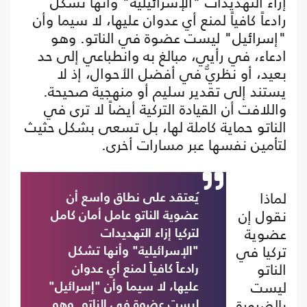
إزاء التهديدات "الإسرائيلية" وأنها تشكل
رادعاً كافياً لمنع أي عدوان عليها، لا سيما وأن
"إسرائيل" ليست عضوة في الناتو. وهو
ادعاء، في رأيي، مبالغ به وانطباعي إلى حد
بعيد، أو نظريٌّ في أفضل الأحوال، إذ لا
يستند إلى تقدير سليم أو منهجية صحيحة.
واللافت أن القيادة التركية أيضاً لا ترى في
الناتو حماية كاملة لها، بل تسعى بشكل حثيث
لتأمين نفسها عبر مسارات أخرى.
لماذا
يُعتقد على نطاق واسع أن
نقول إن
عضوية الناتو عامل أمان كامل
عضوية
لتركيا إزاء التهديدات
تركيا في
"الإسرائيلية" وأنها تشكل
الناتو
رادعاً كافياً لمنع أي عدوان
ليست
عليها، لا سيما وأن "إسرائيل"
بالضرورة
ليست عضوة في الناتو. وهو