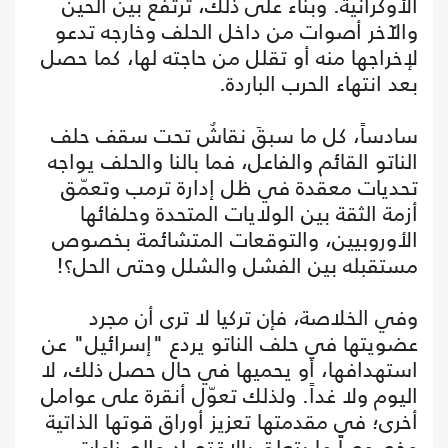
الأوكرانية. وبناء على ذلك، ترتفع بين الحين
والآخر أصوات من داخل الحلف وخارجه تدعو
لإخراجها منه أو تقلل من حاجته لها، كما حصل
بعد انتهاء الحرب الباردة.
سادساً، كل ما سبقَ نقاشٌ تحت سقف حلف
الناتو القائم والفاعل، فما بالنا والحلف يواجه
تحديات معقدة في ظل إدارة ترمب وتعمّق
أزمة الثقة بين الولايات المتحدة وحلفائها
الأوروبيين، والتوقعات المتشائمة بخصوص
مستقبله بين الفشل والشلل وحتى الحل؟!
وفي الخلاصة، فإن تركيا لا ترى أن مجرد
عضويتها في حلف الناتو يردع "إسرائيل" عن
استهدافها، أو يحميها في حال حصل ذلك، لا
اليوم ولا غداً. ولذلك تعوّل أنقرة على عوامل
أخرى؛ في مقدمتها تعزيز أوراق قوتها الذاتية
وخصوصاً ما يتعلق بالاقتصاد والصناعات