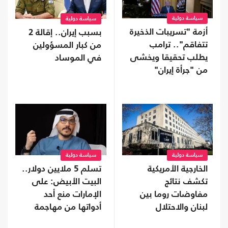
سياسة دولية
سياسة دولية
أزمة "تسريبات الذخيرة
بسبب إيران.. إقالة 2
تتفاقم".. ترامب
من كبار المسؤولين
يطلب تحقيقا ويخشى
في الموساد
من "جرأة إيران"
سياسة دولية
سياسة دولية
الخارجية الأمريكية
تسلم 5 ملايين دولار..
تكشف نتائج
البيت الأبيض: على
مفاوضات روما بين
الإمارات منع أحد
لبنان والاحتلال
أدواتها من مهاجمة
ترامب