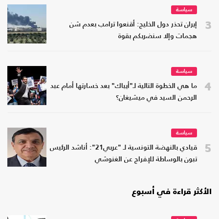
سياسة
3
إيران تحذر دول الخليج: أقنعوا ترامب بعدم شن
هجمات وإلا سنضربكم بقوة
سياسة
4
ما هي الخطوة التالية لـ"أيباك" بعد خسارتها أمام عبد
الرحمن السيد في ميشيغان؟
سياسة
5
قيادي بالنهضة التونسية لـ "عربي21": أناشد الرئيس
تبون بالوساطة للإفراج عن الغنوشي
الأكثر قراءة في أسبوع