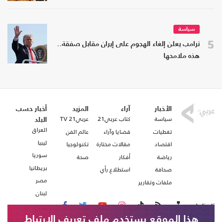
سياسة
5
ترامب يعلن إلغاء الهجوم على إيران مقابل صفقة..
هذه ملامحها
الأخبار
آراء
المزيد
أخبار حسب
سياسة
كتاب عربي21
عربي21 TV
البلد
العراق
تغطيات
قضايا وآراء
عالم الفن
ليبيا
اقتصاد
مقالات مختارة
تكنولوجيا
سوريا
رياضة
أفكار
صحة
بريطانيا
صحافة
استطلاع رأي
مصر
ملفات وتقارير
لبنان
تابعنا على
هذا الموقع يستخدم ملف تعريف الارتباط