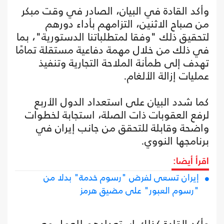
وأكد القادة في البيان، الصادر في وقت مبكر
من صباح الاثنين، التزامهم بأداء دورهم
لتحقيق ذلك "وفقا لمتطلباتنا الدستورية"، بما
في ذلك من خلال مهمة دفاعية مستقلة تمامًا
تهدف إلى طمأنة الملاحة التجارية وتنفيذ
عمليات إزالة الألغام.
كما شدد البيان على استعداد الدول الأربع
لرفع العقوبات ذات الصلة، استجابة لخطوات
واضحة وقابلة للتحقق من جانب إيران في
برنامجها النووي.
اقرأ أيضا:
إيران تسعى لفرض "رسوم خدمة" بدلا من
"رسوم العبور" على مضيق هرمز
وأكد القادة كذلك استعدادهم للعمل مع