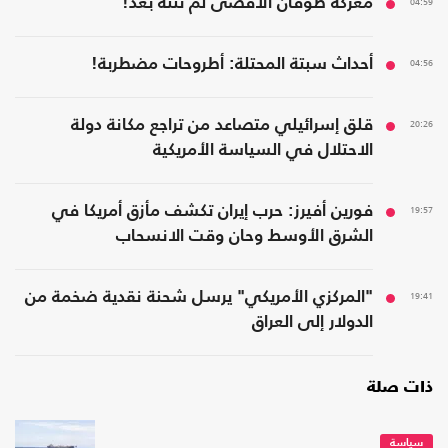
04:59
معركة طوفان الأقصى لم تنته بعد!
04:56
أحداث سبتة المحتلة: أطروحات مضطربة!
20:26
قلق إسرائيلي متصاعد من تراجع مكانة دولة
الاحتلال في السياسة الأمريكية
19:57
فورين أفيرز: حرب إيران تكشف مأزق أمريكا في
الشرق الأوسط وحان وقت الانسحاب
19:41
"المركزي الأمريكي" يرسل شحنة نقدية ضخمة من
الدولار إلى العراق
ذات صلة
سياسة