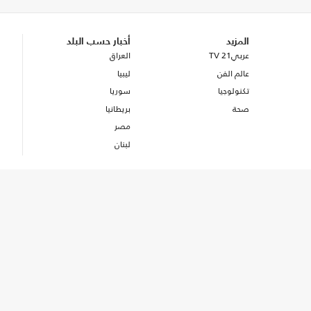
المزيد
أخبار حسب البلد
عربي21 TV
العراق
عالم الفن
ليبيا
تكنولوجيا
سوريا
صحة
بريطانيا
مصر
لبنان