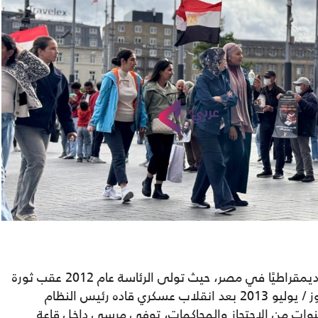
ويعد محمد مرسي أول رئيس مدني منتخب ديمقراطيًا في مصر، حيث تولى الرئاسة عام 2012 عقب ثورة
يناير 2011، قبل أن يعزل من منصبه في تموز / يوليو 2013 بعد انقلاب عسكري قاده رئيس النظام
ات من الاحتجاز والمحاكمات، توفي مرسي داخل قاعة