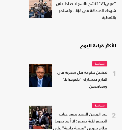
"عربي21" تتشح بالسواد حدادا على
شهداء الصحافة في غزة.. وتستمر
بالتغطية
الأكثر قراءة اليوم
سياسة
1
تدشين حكومة ظل مصرية في
الخارج بمشاركة "تكنوقراط"
ومعارضين
سياسة
2
عبد الرحمن السيد ينتقد غياب
الديمقراطية بمصر: لا أريد تمويل
نظام يفرض "قبضة خانقة" على