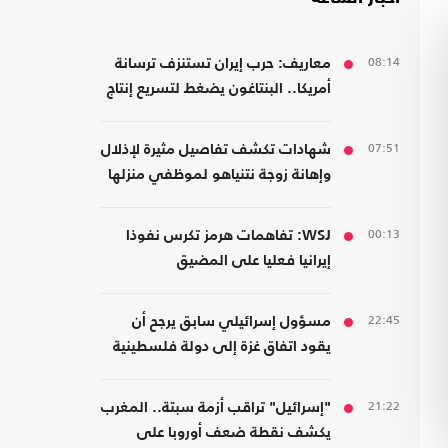
08:14
معاريف: حرب إيران تستنزف ترسانة
أمريكا.. البنتاغون يضغط لتسريع إنتاج
الأسلحة
07:51
شهادات تكشف تفاصيل مثيرة لإذلال
وإهانة زوجة نتنياهو لموظفي منزلها
00:13
WSJ: تفاهمات هرمز تكرس نفوذا
إيرانيا فعليا على المضيق
22:45
مسؤول إسرائيلي سابق يرجح أن
يقود اتفاق غزة إلى دولة فلسطينية
21:22
"إسرائيل" تراقب أزمة سبتة.. المغرب
يكشف نقطة ضعف أوروبا على