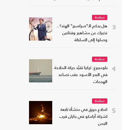
شعبه
سياسة
3
هل يحكم الـ"صراصير" الهند؟..
نخبرك عن مشاهير وفنانين
وصلوا إلى السلطة
سياسة
4
بلومبيرغ: تركيا تقيّد حركة الملاحة
في البحر الأسود عقب تصاعد
الهجمات
سياسة
5
اندلاع حريق في منشأة تابعة
لشركة أرامكو في جازان قرب
اليمن