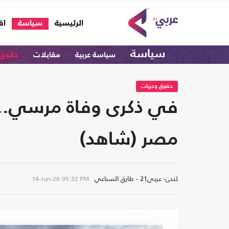
(current)
الرئيسية
سياسة
اق
سياسة
سياسة عربية
مقابلات
حقوق 
حقوق وحريات
في ذكرى وفاة مرسي.. و
مصر (شاهد)
لندن- عربي21 - طارق السباعي
14-Jun-26
05:32 PM