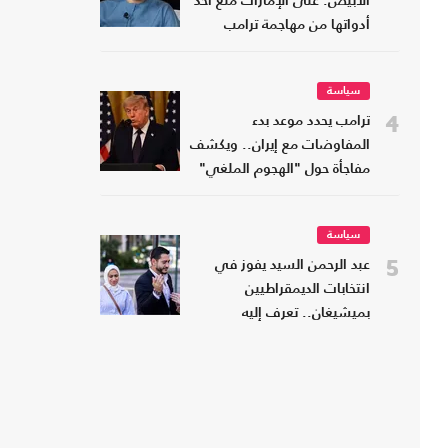
الأبيض: على الإمارات منع أحد
أدواتها من مهاجمة ترامب
سياسة
4
ترامب يحدد موعد بدء
المفاوضات مع إيران.. ويكشف
مفاجأة حول "الهجوم الملغي"
سياسة
5
عبد الرحمن السيد يفوز في
انتخابات الديمقراطيين
بميشيغان.. تعرف إليه