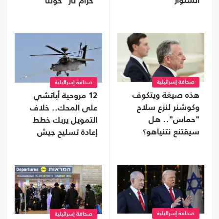
السنوار"
"حزام نار" حولنا
صحافة إسرائيلية
صحافة إسرائيلية
هذه صيغة ويتكوف
12 مروحية أباتشي
وكوشنر لنزع سلاح
على المحك.. خلاف
"حماس".. هل
التمويل يربك خطط
سيقتنع نتنياهو؟
إعادة تسليح جيش
الاحتلال
صحافة إسرائيلية
صحافة إسرائيلية