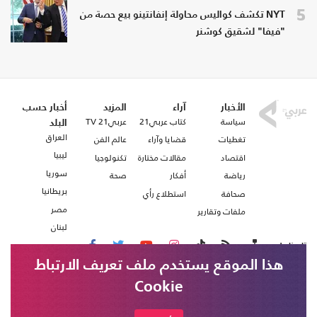
5
NYT تكشف كواليس محاولة إنفانتينو بيع حصة من
"فيفا" لشقيق كوشنر
الأخبار
آراء
المزيد
أخبار حسب
سياسة
كتاب عربي21
عربي21 TV
البلد
العراق
تغطيات
قضايا وآراء
عالم الفن
ليبيا
اقتصاد
مقالات مختارة
تكنولوجيا
سوريا
رياضة
أفكار
صحة
بريطانيا
صحافة
استطلاع رأي
مصر
ملفات وتقارير
لبنان
تابعنا على
هذا الموقع يستخدم ملف تعريف الارتباط
Cookie
من نحن
اتصل بنا