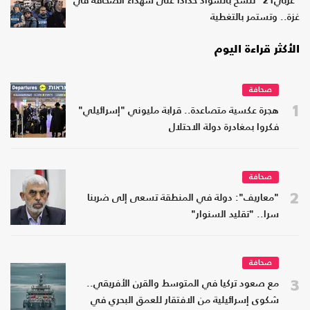
"عربي21" تتشح بالسواد حدادا على شهداء الصحافة في
غزة.. وتستمر بالتغطية
الأكثر قراءة اليوم
صحافة
1
هجرة عكسية متصاعدة.. قرابة مليوني "إسرائيلي"
فكروا بمغادرة دولة الاحتلال
صحافة
2
"معاريف": دولة في المنطقة تسعى إلى ضربنا
سرا.. "تقليد السنوار"
صحافة
3
مع صعود تركيا في المتوسط والقرن الأفريقي..
شكوى إسرائيلية من الافتقار للعمق البحري في