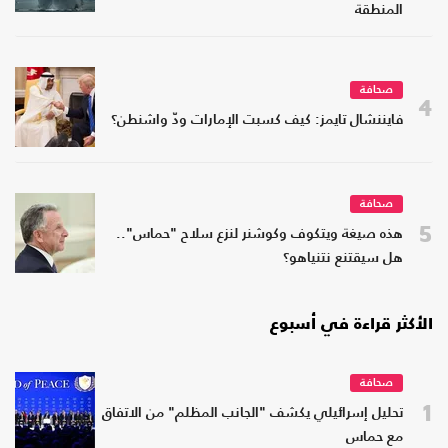
المنطقة
صحافة
4
فايننشال تايمز: كيف كسبت الإمارات ودّ واشنطن؟
صحافة
5
هذه صيغة ويتكوف وكوشنر لنزع سلاح "حماس"..
هل سيقتنع نتنياهو؟
الأكثر قراءة في أسبوع
صحافة
1
تحليل إسرائيلي يكشف "الجانب المظلم" من الاتفاق
مع حماس