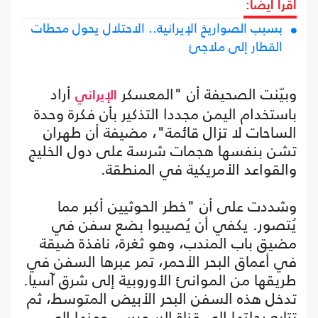
اقرأ أيضا:
بسبب الصواريخ الإيرانية.. الاحتلال يحول محطات
القطار إلى ملاجئ
وبيّنت الصحيفة أن "المعسكر
أراد
الإيراني
باستخدام اليمن مجددا التذكير بأن فكرة وحدة
الساحات لا تزال قائمة"، مضيفة أن طهران
تشن بنفسها هجمات شرسة على دول الخليج
والقواعد الأمريكية في المنطقة.
وشددت على أن "خطر الحوثيين أكبر مما
يُتصور. يكفي أن يُصيبوا بضع سفن في
مضيق باب المندب، وهو ثغرة، نافذة ضيقة
في أعماق البحر الأحمر، تمر عبرها السفن في
طريقها من الموانئ الأوروبية إلى شرق آسيا.
تدخل هذه السفن البحر الأبيض المتوسط، ثم
تتابع رحلتها إلى قناة السويس، ومنها إلى