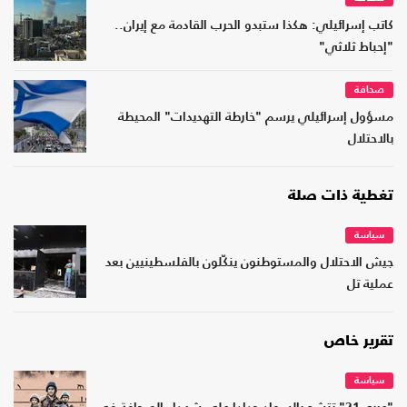
كاتب إسرائيلي: هكذا ستبدو الحرب القادمة مع إيران..
"إحباط ثلاثي"
صحافة
مسؤول إسرائيلي يرسم "خارطة التهديدات" المحيطة
بالاحتلال
تغطية ذات صلة
سياسة
جيش الاحتلال والمستوطنون ينكّلون بالفلسطينيين بعد
عملية تل
تقرير خاص
سياسة