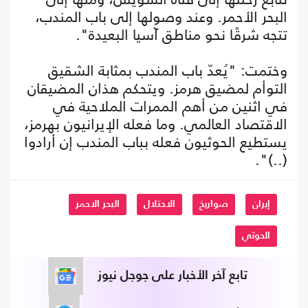
البحر الأحمر. وعند وصولها إلى باب المندب،
تتجه شرقًا نحو مناطق آسيا البعيدة".
وختمت: "يُعدّ باب المندب بمثابة الشقيق
التوأم لمضيق هرمز. ويتحكم هذان المضيقان
في اثنين من أهم الممرات الملاحية في
الاقتصاد العالمي. وما فعله الإيرانيون بهرمز،
يستطيع الحوثيون فعله بباب المندب إن أرادوا
(..)".
إيران
صواريخ
الاحتلال
البحر الاحمر
الحوثي
تابع آخر الأخبار على جوجل نيوز