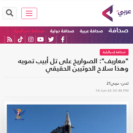
صحافة
صحافة عربية
صحافة دولية
صحافة إسرائيلية
صحافة إسرائيلية
"معاريف": الصواريخ على تل أبيب تمويه
وهذا سلاح الحوثيين الحقيقي
لندن- عربي21
14-Jun-26
03:46 PM