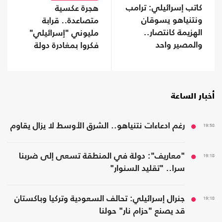
كاتب إسرائيلي: ترامب
هجرة عكسية
ونتنياهو يسوقان
متصاعدة.. قرابة
الهزيمة كانتصار..
مليوني "إسرائيلي"
والمصير واحد
فكروا بمغادرة دولة
الاحتلال
أخبار الساعة
19:58
رغم ادعاءات نتنياهو.. الشرق الأوسط لا يزال يقاوم
19:18
"معاريف": دولة في المنطقة تسعى إلى ضربنا
سرا.. "تقليد السنوار"
19:18
جنرال إسرائيلي: تحالف السعودية وتركيا وباكستان
قد يصنع "حزام نار" حولنا