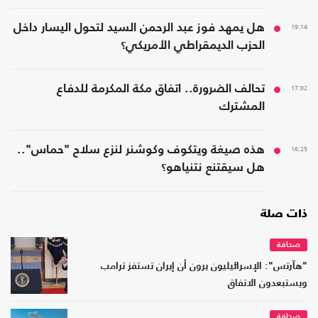
19:14
هل يمهد فوز عبد الرحمن السيد لتحول اليسار داخل
الحزب الديمقراطي الأمريكي؟
17:02
تحالف الضرورة.. اتفاق مكة المكرمة للدفاع
المشترك
16:25
هذه صيغة ويتكوف وكوشنر لنزع سلاح "حماس"..
هل سيقتنع نتنياهو؟
ذات صلة
صحافة
"هآرتس": الإسرائيليون يرون أن إيران تستفز ترامب
ويستبعدون الاتفاق
صحافة