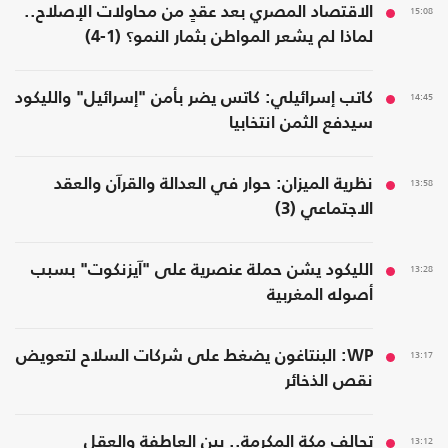
15:08
الاقتصاد المصري بعد عقدٍ من محاولات الإصلاح..
لماذا لم يشعر المواطن بثمار النمو؟ (1-4)
14:45
كاتب إسرائيلي: كاتس يضر بأمن "إسرائيل" والليكود
سيدفع الثمن انتخابيا
13:58
نظرية الميزان: حوار في العدالة والقرآن والعقد
الاجتماعي (3)
13:28
الليكود يشن حملة عنصرية على "آيزنكوت" بسبب
أصوله المغربية
13:17
WP: البنتاغون يضغط على شركات السلاح لتعويض
نقص الذخائر
13:12
تحالف مكة المكرمة.. بين العاطفة والعقل