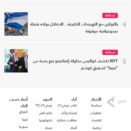
صحافة
4
بالتوازي مع التهديدات الخارجية.. الاحتلال يواجه قنبلة
ديموغرافية موقوتة
صحافة
5
NYT تكشف كواليس محاولة إنفانتينو بيع حصة من
"فيفا" لشقيق كوشنر
الأخبار
آراء
المزيد
أخبار حسب
سياسة
كتاب عربي21
عربي21 TV
البلد
العراق
تغطيات
قضايا وآراء
عالم الفن
ليبيا
اقتصاد
مقالات مختارة
تكنولوجيا
سوريا
رياضة
أفكار
صحة