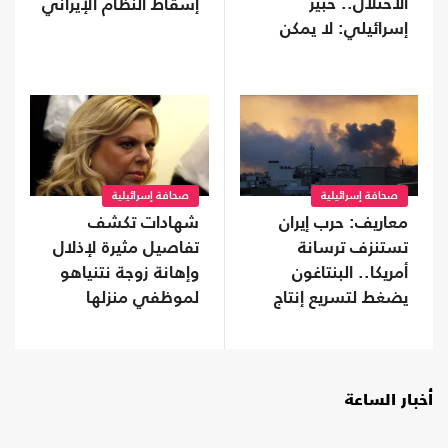
الاحتلال.. خبير
إسقاط النظام الإيراني
إسرائيلي: لا يمكن
تجاهله
صحافة إسرائيلية
صحافة إسرائيلية
معاريف: حرب إيران
شهادات تكشف
تستنزف ترسانة
تفاصيل مثيرة لإذلال
أمريكا.. البنتاغون
وإهانة زوجة نتنياهو
يضغط لتسريع إنتاج
لموظفي منزلها
الأسلحة
أخبار الساعة