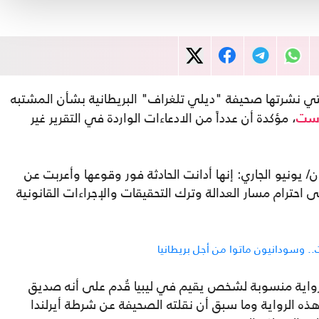
ي نشرتها صحيفة "ديلي تلغراف" البريطانية بشأن المشتبه
، مؤكدة أن عدداً من الادعاءات الواردة في التقرير غير
است
فارة، في بيان صدر بتاريخ 12 حزيران/ يونيو الجاري: إنها أدانت الحادثة فور وقوعها وأعربت عن
 احترام مسار العدالة وترك التحقيقات والإجراءات القانونية
وسودانيون ماتوا من أجل بريطانيا
 رواية منسوبة لشخص يقيم في ليبيا قُدم على أنه صديق
ه الرواية وما سبق أن نقلته الصحيفة عن شرطة أيرلندا