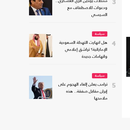
3
ممثلات يرتدين الزي العسكري..
ودعوات للاصطفاف مع
السيسي
سياسة
4
هل انهارت التهدئة السعودية
الإماراتية؟ تراشق إعلامي
واتهامات جديدة
سياسة
5
ترامب يعلن إلغاء الهجوم على
إيران مقابل صفقة.. هذه
ملامحها