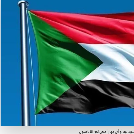
نية أو أي جهاز أمني آخر- الأناضول