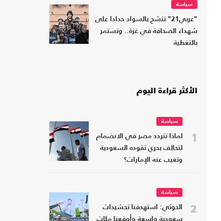
سياسة
"عربي21" تتشح بالسواد حدادا على
شهداء الصحافة في غزة.. وتستمر
بالتغطية
الأكثر قراءة اليوم
سياسة
1
لماذا تتردد مصر في الانضمام
لتحالف بحري تقوده السعودية
وتغيب عنه الإمارات؟
سياسة
2
الحوثي: استهدفنا تحشيدات
سعودية واسعة وأوقعنا مئات