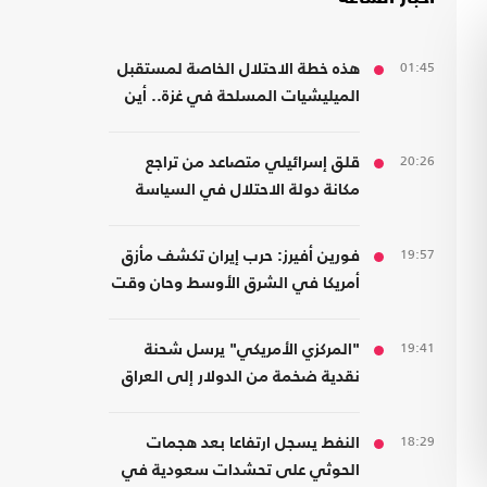
01:45
هذه خطة الاحتلال الخاصة لمستقبل
الميليشيات المسلحة في غزة.. أين
سيذهبون؟
20:26
قلق إسرائيلي متصاعد من تراجع
مكانة دولة الاحتلال في السياسة
الأمريكية
19:57
فورين أفيرز: حرب إيران تكشف مأزق
أمريكا في الشرق الأوسط وحان وقت
الانسحاب
19:41
"المركزي الأمريكي" يرسل شحنة
نقدية ضخمة من الدولار إلى العراق
18:29
النفط يسجل ارتفاعا بعد هجمات
الحوثي على تحشدات سعودية في