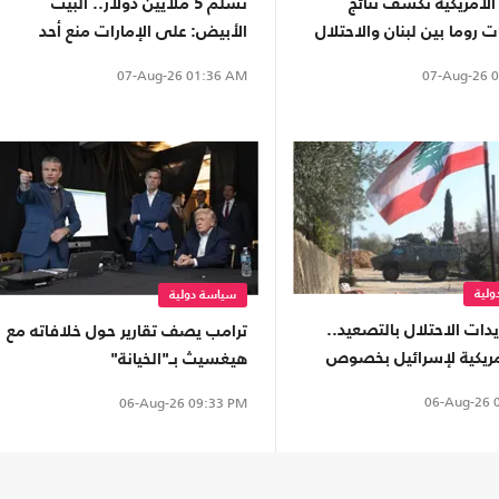
 الأمريكية تكشف نتائج
تسلم 5 ملايين دولار.. البيت
روما بين لبنان والاحتلال
الأبيض: على الإمارات منع أحد
أدواتها من مهاجمة ترامب
07-Aug-26
0
07-Aug-26
01:36 AM
لية
سياسة دولية
دات الاحتلال بالتصعيد..
ترامب يصف تقارير حول خلافاته مع
مريكية لإسرائيل بخصوص
هيغسيث بـ"الخيانة"
06-Aug-26
0
06-Aug-26
09:33 PM