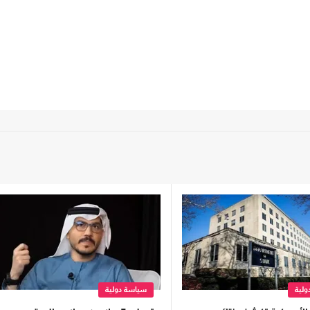
لية
سياسة دولية