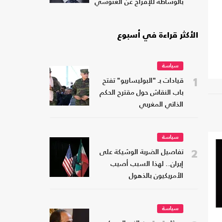
بالوساطة للإفراج عن الغنوشي
الأكثر قراءة في أسبوع
سياسة
1
قيادات بـ "البوليساريو" تفتح
باب النقاش حول مقترح الحكم
الذاتي المغربي
سياسة
2
تفاصيل الضربة الوشيكة على
إيران.. لهذا السبب أصيب
الأمريكيون بالذهول
سياسة