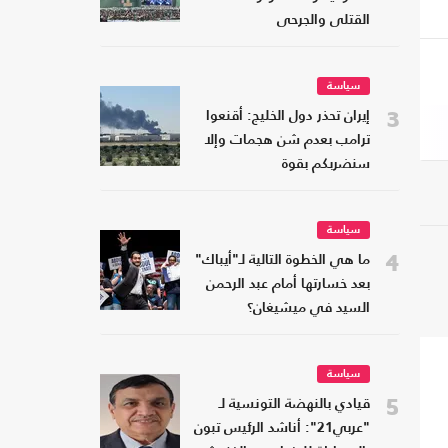
القتلى والجرحى
سياسة
3
إيران تحذر دول الخليج: أقنعوا
ترامب بعدم شن هجمات وإلا
سنضربكم بقوة
سياسة
4
ما هي الخطوة التالية لـ"أيباك"
بعد خسارتها أمام عبد الرحمن
السيد في ميشيغان؟
سياسة
5
قيادي بالنهضة التونسية لـ
"عربي21": أناشد الرئيس تبون