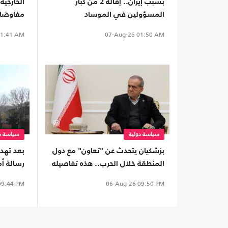
بسبب إيران.. إقالة 2 من كبار
الخارجية
المسؤولين في الموساد
مفاوضات 
1:41 AM
07-Aug-26
01:50 AM
سياسة دولية
سياسة دو
بزشكيان يتحدث عن "تعاون" مع دول
بعد تهدي
المنطقة خلال الحرب.. هذه تفاصيله
رسالة أ
لبنان
9:44 PM
06-Aug-26
09:50 PM