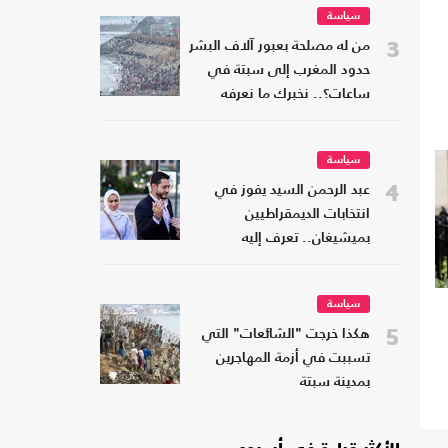
سياسة
3
من له مصلحة بعبور آلاف البشر
حدود المغرب إلى سبتة في
ساعات؟.. نخبرك ما نعرفه
سياسة
4
عبد الرحمن السيد يفوز في
انتخابات الديمقراطيين
بميشيغان.. تعرف إليه
سياسة
5
هكذا خرجت "الشائعات" التي
تسببت في أزمة المهاجرين
بمدينة سبتة