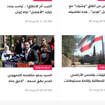
علن عن اتفاق "وشيك" مع
الحرب أم الاتفاق؟.. ترامب يحدد
ل "هرمز".. هذه تفاصيله
خياره "الأفضل" تجاه إيران
06-Aug-26
0
05-Aug-26
11:29 PM
لية
سياسة دولية
ائيليات يقتحمن الأراضي
السيد يدعو منافسه الجمهوري
ة للمطالبة بإقامة مستوطنات
لعدم نطق اسمه.. "لاعق حذاء
ترامب"
05-Aug-26
0
05-Aug-26
09:34 PM