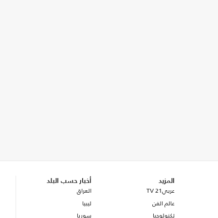
المزيد
أخبار حسب البلد
عربي21 TV
العراق
عالم الفن
ليبيا
تكنولوجيا
سوريا