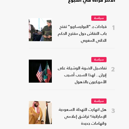
الأكثر قراءة في أسبوع
سياسة
1
قيادات بـ "البوليساريو" تفتح
باب النقاش حول مقترح الحكم
الذاتي المغربي
سياسة
2
تفاصيل الضربة الوشيكة على
إيران.. لهذا السبب أصيب
الأمريكيون بالذهول
سياسة
3
هل انهارت التهدئة السعودية
الإماراتية؟ تراشق إعلامي
واتهامات جديدة