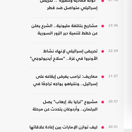
01:16
"دولة معادية وخطيرة".. تحريض
إسرائيلي متواصل ضد قطر
23:36
مشاريع بتكلفة مليونية.. الشرع يعلن
عن خطط لتنمية دير الزور السورية
22:24
تحريض إسرائيلي لإنهاء نشاط
الأونروا في غزة.. "سلاح أيديولوجي"
21:37
معاريف: ترامب يفرض إيقاعه على
إسرائيل.. ونتنياهو يواجه تراجعًا في
هامش القرار
20:37
مشروع "تركيا بلا إرهاب" يصل
البرلمان.. وأردوغان يتحدث عن مرحلة
جديدة
20:31
كيف توازن الإمارات بين إعادة علاقاتها