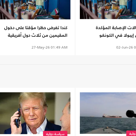
الات الإصابة المؤكدة
كندا تفرض حظرا مؤقتا على دخول
إيبولا في الكونغو
المقيمين من ثلاث دول أفريقية
ية إلى 321
بسبب إيبولا
02-Jun-26
0
27-May-26
01:49 AM
لية
سياسة دولية