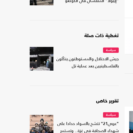
"إيبولا" المتفشي في الكونغو
تغطية ذات صلة
سياسة
جيش الاحتلال والمستوطنون ينكّلون
بالفلسطينيين بعد عملية تل
تقرير خاص
سياسة
"عربي21" تتشح بالسواد حدادا على
شهداء الصحافة في غزة.. وتستمر