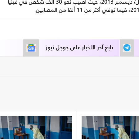
وانتشر الفيروس غرب إفريقيا في كانون الأول/ ديسمبر 2013، حيث أصيب نحو 30 ألف شخص في غينيا
تابع آخر الأخبار على جوجل نيوز