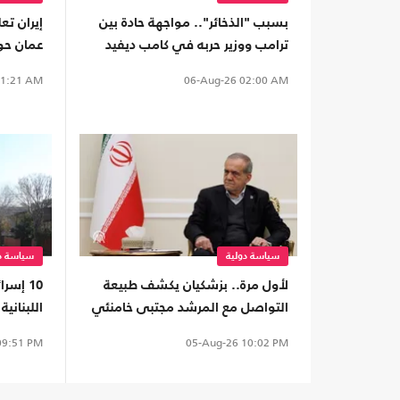
بسبب "الذخائر".. مواجهة حادة بين
إيران ت
ترامب ووزير حربه في كامب ديفيد
عمان حو
1:21 AM
06-Aug-26
02:00 AM
سياسة دولية
سياسة دو
لأول مرة.. بزشكيان يكشف طبيعة
10 إسر
التواصل مع المرشد مجتبى خامنئي
اللبناني
9:51 PM
05-Aug-26
10:02 PM