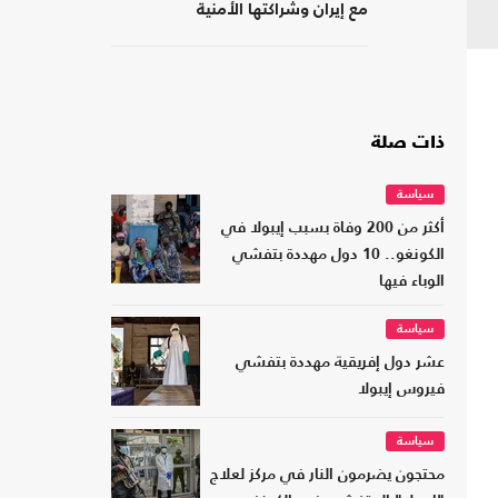
مع إيران وشراكتها الأمنية
بـ"إسرائيل"؟
ذات صلة
سياسة
أكثر من 200 وفاة بسبب إيبولا في
الكونغو.. 10 دول مهددة بتفشي
الوباء فيها
سياسة
عشر دول إفريقية مهددة بتفشي
فيروس إيبولا
سياسة
محتجون يضرمون النار في مركز لعلاج