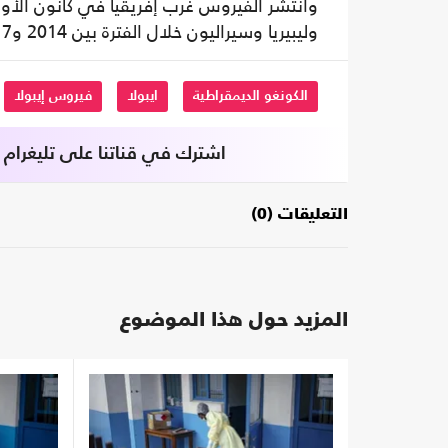
وليبيريا وسيراليون خلال الفترة بين 2014 و2017، فيما توفي أكثر من 11 ألفا من المصابين.
الكونغو الديمقراطية
ايبولا
فيروس إيبولا
اشترك في قناتنا على تليغرام
التعليقات (0)
المزيد حول هذا الموضوع