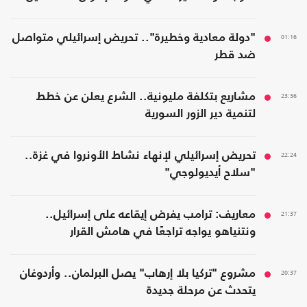
01:16
"دولة معادية وخطيرة".. تحريض إسرائيلي متواصل
ضد قطر
23:36
مشاريع بتكلفة مليونية.. الشرع يعلن عن خطط
لتنمية دير الزور السورية
22:24
تحريض إسرائيلي لإنهاء نشاط الأونروا في غزة..
"سلاح أيديولوجي"
21:37
معاريف: ترامب يفرض إيقاعه على إسرائيل..
ونتنياهو يواجه تراجعًا في هامش القرار
20:37
مشروع "تركيا بلا إرهاب" يصل البرلمان.. وأردوغان
يتحدث عن مرحلة جديدة