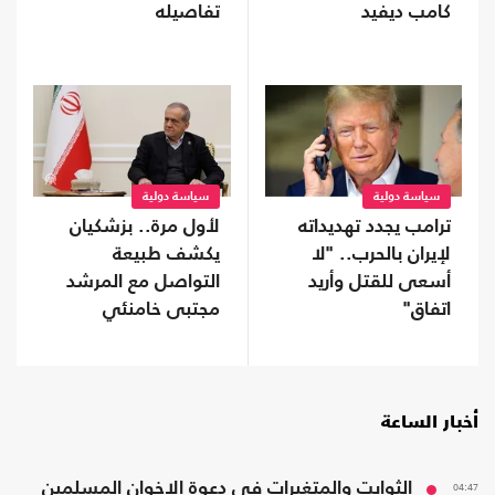
كامب ديفيد
تفاصيله
سياسة دولية
سياسة دولية
ترامب يجدد تهديداته
لأول مرة.. بزشكيان
لإيران بالحرب.. "لا
يكشف طبيعة
أسعى للقتل وأريد
التواصل مع المرشد
اتفاق"
مجتبى خامنئي
أخبار الساعة
04:47
الثوابت والمتغيرات في دعوة الإخوان المسلمين