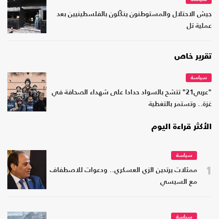
جيش الاحتلال والمستوطنون ينكّلون بالفلسطينيين بعد
عملية تل
تقرير خاص
سياسة
"عربي21" تتشح بالسواد حدادا على شهداء الصحافة في
غزة.. وتستمر بالتغطية
الأكثر قراءة اليوم
سياسة
1
ممثلات يرتدين الزي العسكري.. ودعوات للاصطفاف
مع السيسي
سياسة