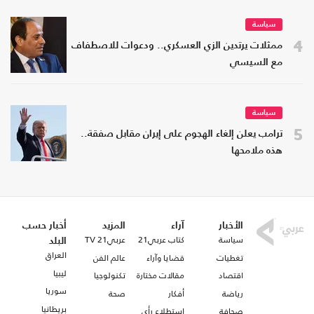
سياسة
4
ممثلات يرتدين الزي العسكري.. ودعوات للاصطفاف
مع السيسي
سياسة
5
ترامب يعلن إلغاء الهجوم على إيران مقابل صفقة..
هذه ملامحها
الأخبار
آراء
المزيد
أخبار حسب
سياسة
كتاب عربي21
عربي21 TV
البلد
العراق
تغطيات
قضايا وآراء
عالم الفن
ليبيا
اقتصاد
مقالات مختارة
تكنولوجيا
سوريا
رياضة
أفكار
صحة
بريطانيا
صحافة
استطلاع رأي