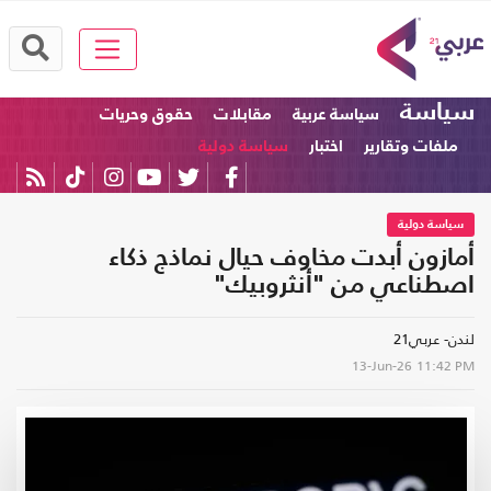
سياسة
سياسة عربية
مقابلات
حقوق وحريات
ملفات وتقارير
اختبار
سياسة دولية
سياسة دولية
أمازون أبدت مخاوف حيال نماذج ذكاء
اصطناعي من "أنثروبيك"
لندن- عربي21
13-Jun-26
11:42 PM