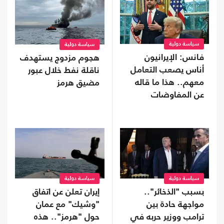
سياسة دولية
سياسة دولية
فانس: الإيرانيون
هجوم مزدوج يستهدف
أناس يصعب التعامل
ناقلة نفط خلال عبور
معهم.. هذا ما قاله
مضيق هرمز
عن المفاوضات
سياسة دولية
سياسة دولية
بسبب "الذخائر"..
إيران تعلن عن اتفاق
مواجهة حادة بين
"وشيك" مع عمان
ترامب ووزير حربه في
حول "هرمز".. هذه