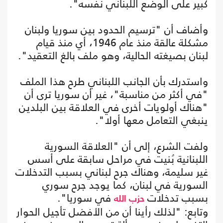
كبير على الوضع اللبناني نفسه".
وأضاف أن "ترسيم الحدود بين سوريا ولبنان
مشكلة عالقة منذ عام 1946، أي منذ قيام
لبنان بصيغته الحالية، وهو ملف بالغ التعقيد".
واستدرك بأن الجانب اللبناني طرح هذا الملف
"في أكثر من مناسبة"، غير أن سوريا ترى أن
"هناك أولويات أخرى في العلاقة بين البلدين
ينبغي التعامل معها أولا".
ولفت الشرع، إلى أن "العلاقة السورية
اللبنانية بُنيت في مراحل سابقة على أسس
غير سليمة، وهناك جرح لبناني بسبب التدخلات
السورية في لبنان، كما يوجد جرح سوري
بسبب تدخلات
في سوريا".
حزب الله
وتابع: "لذلك رأينا أن من الأفضل تأجيل الحوار