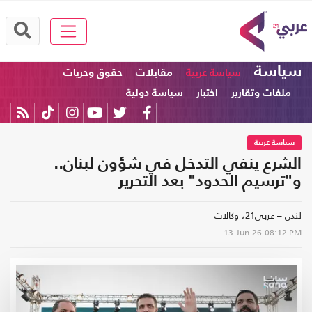
سياسة
سياسة عربية
مقابلات
حقوق وحريات
ملفات وتقارير
اختبار
سياسة دولية
سياسة عربية
الشرع ينفي التدخل في شؤون لبنان..
و"ترسيم الحدود" بعد التحرير
لندن – عربي21، وكالات
13-Jun-26
08:12 PM