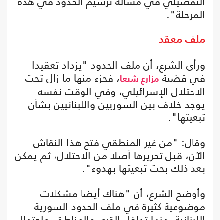
التفصيلي في مسألة ترسيم الحدود في هذه
المرحلة".
ملف معقد
ورأى الشرع، أن ملف الحدود "يزداد تعقيدا
في قضية
، فجزء منها ما زال تحت
مزارع شبعا
الاحتلال الإسرائيلي، وفي الوقت نفسه
يوجد خلاف بين السوريين واللبنانيين بشأن
تبعيتها".
وقال: "من غير المنطقي فتح هذا النقاش
الآن، قبل تحريرها أصلا من الاحتلال، ثم يمكن
بعد ذلك بحث تبعيتها بهدوء".
وأوضح الشرع، أن "هناك أيضا مشكلات
موضوعية كثيرة في ملف الحدود السورية
اللبنانية، منها تداخل القرى والمناطق، واحتمال