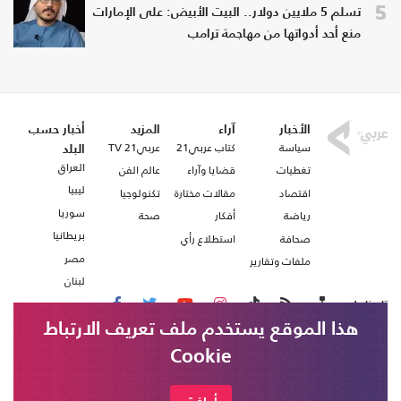
5
تسلم 5 ملايين دولار.. البيت الأبيض: على الإمارات
منع أحد أدواتها من مهاجمة ترامب
الأخبار
آراء
المزيد
أخبار حسب
سياسة
كتاب عربي21
عربي21 TV
البلد
العراق
تغطيات
قضايا وآراء
عالم الفن
ليبيا
اقتصاد
مقالات مختارة
تكنولوجيا
سوريا
رياضة
أفكار
صحة
بريطانيا
صحافة
استطلاع رأي
مصر
ملفات وتقارير
لبنان
تابعنا على
هذا الموقع يستخدم ملف تعريف الارتباط
Cookie
من نحن
اتصل بنا