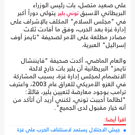
على صعيد متصل، بات رئيس الوزراء
البريطاني الأسبق
يتولى دوراً أكبر
توني بلير
في "مجلس السلام" المكلف بالإشراف على
إدارة غزة بعد الحرب، وفق ما أفادت ثلاث
مصادر مطلعة على الأمر لصحيفة "تايمز أوف
إسرائيل" العبرية.
والعام الماضي، أكدت صحيفة "فايننشال
تايمز" البريطانية أن بلير بات خارج لائحة
الانضمام لمجلس إدارة غزة، بسبب المشاركة
في الغزو الأمريكي للعراق عام 2003، واعترف
ترامب بوجود معارضة لتعيين بلير، قائلاً:
"لطالما أحببت توني، لكنني أريد أن أتأكد من
أنه خيار مقبول لدى الجميع".
اقرأ أيضا:
جيش الاحتلال يستعد لاستئناف الحرب على غزة