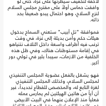
لاحقة لتخفيف سيطرتها على غزة، حتى لو
وافقت حماس أولاً على مقترح مجلس السلام
لنزع السلاح، وهو احتمال يبدو ضعيفاً بحد
ذاته.
فموافقة "تل أبيب" ستعني السماح بدخول
هيئات حكم وأمن بديلة إلى غزة، في وقت
ترغب فيه أطراف واسعة داخل ائتلاف نتنياهو
في إقامة مستوطنات هناك، وفي ظل هذه
الخلفية من الأزمات، سيبدأ بلير في تولي دور
أكبر.
فهو يشغل بالفعل عضوية المجلس التنفيذي
لمجلس السلام، وكذلك المجلس التنفيذي
لغزة التابع له، والمخصص للقطاع تحديداً، غير
أن أياً من هاتين الهيئتين لم يمارس عمله
فعلياً منذ الإعلان عنهما في البيت الأبيض
في كانون الثاني/يناير، وفق المصادر الثلاثة