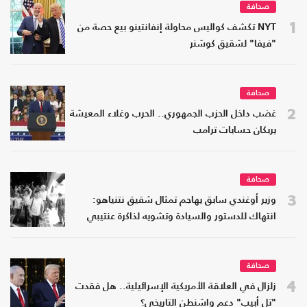
صحافة
1
NYT تكشف كواليس محاولة إنفانتينو بيع حصة من
"فيفا" لشقيق كوشنر
صحافة
2
غضب داخل الحزب الجمهوري.. الحرب وغلاء المعيشة
يربكان حسابات ترامب
صحافة
3
وزير أوغندي سابق يهاجم تمثال شقيق نتنياهو:
انتهاك للدستور والسيادة وتشويه لذاكرة عنتيبي
صحافة
4
زلزال في العلاقة الأمريكية الإسرائيلية.. هل فقدت
"تل أبيب" دعم واشنطن التاريخي؟