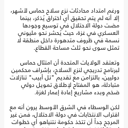
ورغم امتداد محادثات نزع سلاح حماس لأشهر،
إلا أنه لم يتم تحقيق أي اختراق يُذكر، بينما
مضت دولة الاحتلال في توسيع وجودها
العسكري في غزة، حيث يُحشر نحو مليوني
نسمة في ظروف متدهورة داخل منطقة لا
تمثل سوى نحو ثلث مساحة القطاع.
وتعتقد الولايات المتحدة أن امتثال حماس
لبرنامج تدريجي لنزع السلاح، بإشراف محكمين
دوليين، بالتزامن مع تقديم "تل أبيب" تنازلات
متبادلة، هو المفتاح لإطلاق تمويل دولي
ضخم وبدء مشاريع إعادة إعمار لغزة.
لكن الوسطاء في الشرق الأوسط يرون أنه مع
اقتراب الانتخابات في دولة الاحتلال، فمن غير
المرجح جداً أن تتخذ حكومة نتنياهو أي خطوات