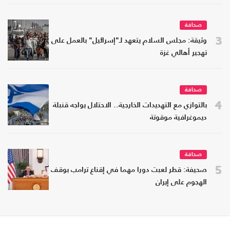
صحافة
3
وثيقة: مجلس السلام يتعهد لـ"إسرائيل" بالعمل على
تهجير أهالي غزة
صحافة
4
بالتوازي مع التهديدات الخارجية.. الاحتلال يواجه قنبلة
ديموغرافية موقوتة
صحافة
5
صحيفة: قطر لعبت دورا مهما في إقناع ترامب بوقف
الهجوم على إيران