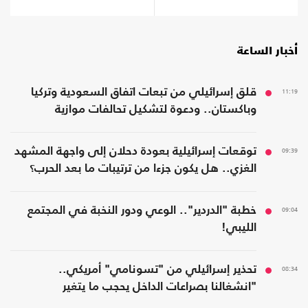
أخبار الساعة
11:19
قلق إسرائيلي من تبعات اتفاق السعودية وتركيا
وباكستان.. ودعوة لتشكيل تحالفات موازية
09:39
توقعات إسرائيلية بعودة دحلان إلى واجهة المشهد
الغزي.. هل يكون جزءا من ترتيبات ما بعد الحرب؟
09:04
خطبة "الدردير".. الوعي ودور النخبة في المجتمع
الليبي!
08:34
تحذير إسرائيلي من "تسونامي" أمريكي..
"انشغالنا بصراعات الداخل يحجب ما يتغير
بواشنطن"