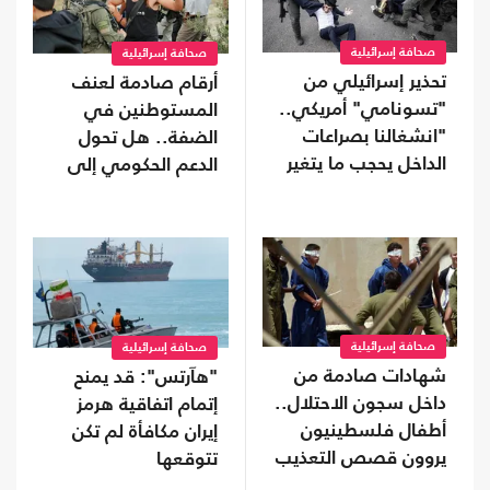
صحافة إسرائيلية
صحافة إسرائيلية
تحذير إسرائيلي من
أرقام صادمة لعنف
"تسونامي" أمريكي..
المستوطنين في
"انشغالنا بصراعات
الضفة.. هل تحول
الداخل يحجب ما يتغير
الدعم الحكومي إلى
بواشنطن"
غطاء رسمي؟
صحافة إسرائيلية
صحافة إسرائيلية
شهادات صادمة من
"هآرتس": قد يمنح
داخل سجون الاحتلال..
إتمام اتفاقية هرمز
أطفال فلسطينيون
إيران مكافأة لم تكن
يروون قصص التعذيب
تتوقعها