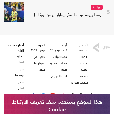
رياضة
5
أرسنال يرفع عرضه لضمّ غيمارايش من نيوكاسل
الأخبار
آراء
المزيد
أخبار حسب
سياسة
كتاب عربي21
عربي21 TV
البلد
العراق
تغطيات
قضايا وآراء
عالم الفن
ليبيا
اقتصاد
مقالات مختارة
تكنولوجيا
سوريا
رياضة
أفكار
صحة
بريطانيا
صحافة
استطلاع رأي
مصر
ملفات وتقارير
لبنان
تابعنا على
هذا الموقع يستخدم ملف تعريف الارتباط
Cookie
من نحن