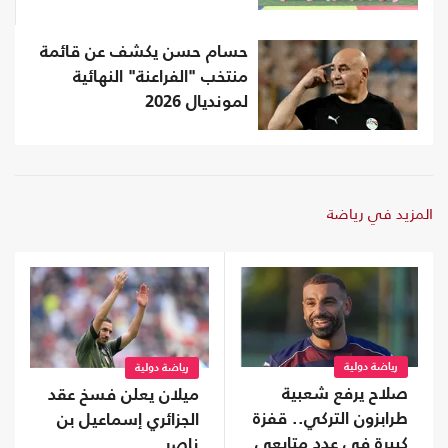
حسام حسن يكشف عن قائمة
منتخب "الفراعنة" النهائية
لمونديال 2026
المزيد في رياضة
رياضة دولية
رياضة دولية
صلاح يرفع شعبية
ميلان يعلن فسخ عقد
طرابزون التركي.. قفزة
الجزائري إسماعيل بن
كبيرة في عدد متابعي
ناصر