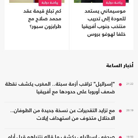
رياضة دولية
رياضة دولية
موسيماني يستعد
كم تبلغ قيمة عقد
للعودة إلى تدريب
محمد صلاح مع
منتخب جنوب أفريقيا
طرابزون سبور؟
خلفا لهوغو بروس
أخبار الساعة
21:22
"إسرائيل" تراقب أزمة سبتة.. المغرب يكشف نقطة
ضعف أوروبا على حدودها مع أفريقيا
20:19
مع تزايد التقديرات عن نسخة جديدة من الطوفان..
الاحتلال متخوف من استهداف إيلات
19:58
صحفي إسرائيلي يكشف ما قاله نتنياهو قبل أيام