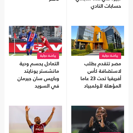
حسابات النادي
رياضة دولية
رياضة دولية
مصر تتقدم بطلب
التعادل يحسم ودية
لاستضافة كأس
مانشستر يونايتد
أفريقيا تحت 23 عاما
وباريس سان جيرمان
المؤهلة لأولمبياد
في السويد
2028