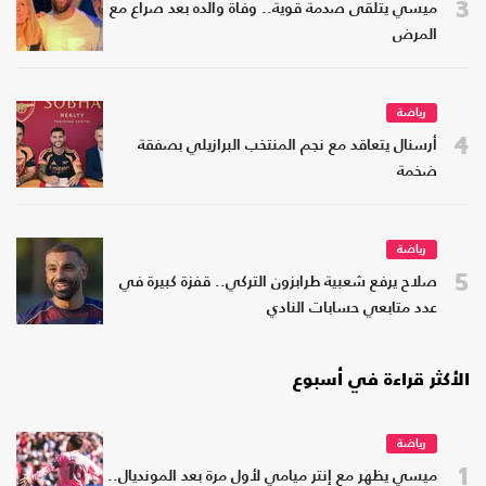
3
ميسي يتلقى صدمة قوية.. وفاة والده بعد صراع مع
المرض
رياضة
4
أرسنال يتعاقد مع نجم المنتخب البرازيلي بصفقة
ضخمة
رياضة
5
صلاح يرفع شعبية طرابزون التركي.. قفزة كبيرة في
عدد متابعي حسابات النادي
الأكثر قراءة في أسبوع
رياضة
1
ميسي يظهر مع إنتر ميامي لأول مرة بعد المونديال..