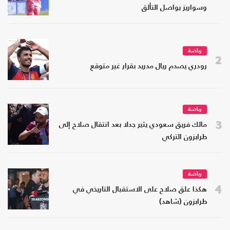
وسواريز يواصل التألق
رياضة
2
رودري يصدم ريال مدريد بقرار غير متوقع
رياضة
3
مالك فريق سعودي يثير جدلا بعد انتقال صلاح إلى
طرابزون التركي
رياضة
4
هكذا علق صلاح على الاستقبال التاريخي في
طرابزون (شاهد)