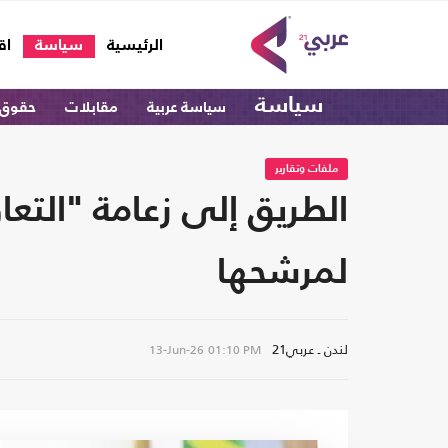
(current)
الرئيسية
سياسة
اق
سياسة
سياسة عربية
مقابلات
حقوق 
ملفات وتقارير
الطريق إلى زعامة "التعا
لمرشحها
لندن ـ عربي21
13-Jun-26
01:10 PM