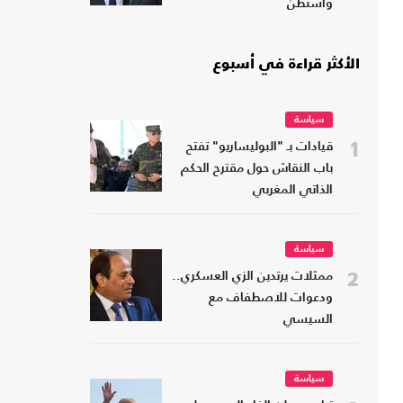
واشنطن
الأكثر قراءة في أسبوع
سياسة
1
قيادات بـ "البوليساريو" تفتح
باب النقاش حول مقترح الحكم
الذاتي المغربي
سياسة
2
ممثلات يرتدين الزي العسكري..
ودعوات للاصطفاف مع
السيسي
سياسة