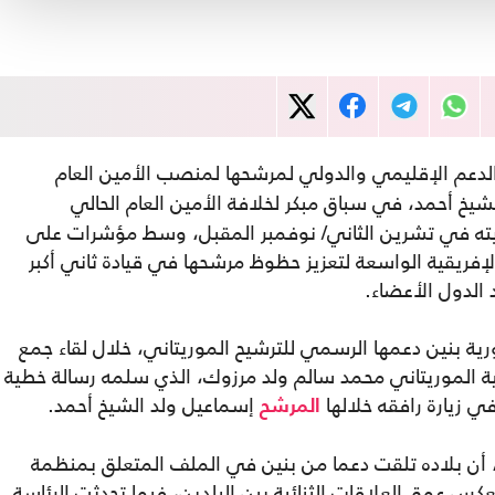
الدعم الإقليمي والدولي لمرشحها لمنصب الأمين العام
شيخ أحمد، في سباق مبكر لخلافة الأمين العام الحالي
يته في تشرين الثاني/ نوفمبر المقبل، وسط مؤشرات على
إفريقية الواسعة لتعزيز حظوظ مرشحها في قيادة ثاني أكبر
الدول الأعضاء.
 بنين دعمها الرسمي للترشيح الموريتاني، خلال لقاء جمع
رجية الموريتاني محمد سالم ولد مرزوك، الذي سلمه رسالة خطية
ي زيارة رافقه خلالها
إسماعيل ولد الشيخ أحمد.
المرشح
 أن بلاده تلقت دعما من بنين في الملف المتعلق بمنظمة
كس عمق العلاقات الثنائية بين البلدين، فيما تحدثت الرئاسة