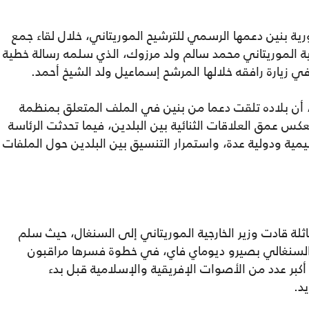
 بنين دعمها الرسمي للترشيح الموريتاني، خلال لقاء جمع
رجية الموريتاني محمد سالم ولد مرزوك، الذي سلمه رسالة خطية
ي زيارة رافقه خلالها المرشح إسماعيل ولد الشيخ أحمد.
 أن بلاده تلقت دعما من بنين في الملف المتعلق بمنظمة
كس عمق العلاقات الثنائية بين البلدين، فيما تحدثت الرئاسة
يمية ودولية عدة، واستمرار التنسيق بين البلدين حول الملفات
ثلة قادت وزير الخارجية الموريتاني إلى السنغال، حيث سلم
 السنغالي بصيرو ديوماي فاي، في خطوة فسرها مراقبون
أكبر عدد من الأصوات الإفريقية والإسلامية قبل بدء
د.