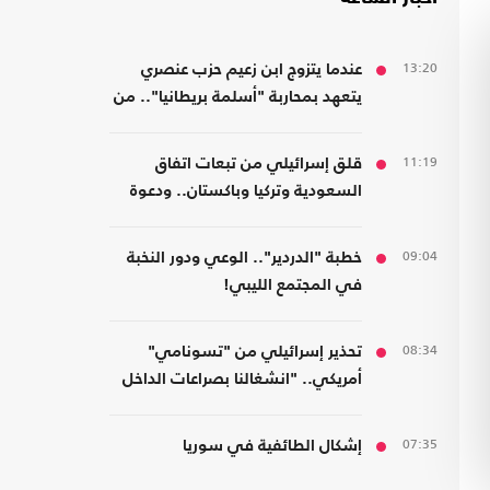
13:20
عندما يتزوج ابن زعيم حزب عنصري
يتعهد بمحاربة "أسلمة بريطانيا".. من
مسلمة!
11:19
قلق إسرائيلي من تبعات اتفاق
السعودية وتركيا وباكستان.. ودعوة
لتشكيل تحالفات موازية
09:04
خطبة "الدردير".. الوعي ودور النخبة
في المجتمع الليبي!
08:34
تحذير إسرائيلي من "تسونامي"
أمريكي.. "انشغالنا بصراعات الداخل
يحجب ما يتغير بواشنطن"
07:35
إشكال الطائفية في سوريا