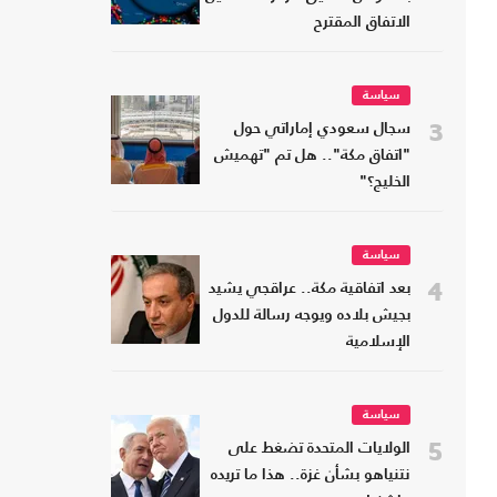
الاتفاق المقترح
سياسة
3
سجال سعودي إماراتي حول
"اتفاق مكة".. هل تم "تهميش
الخليج؟"
سياسة
4
بعد اتفاقية مكة.. عراقجي يشيد
بجيش بلاده ويوجه رسالة للدول
الإسلامية
سياسة
5
الولايات المتحدة تضغط على
نتنياهو بشأن غزة.. هذا ما تريده