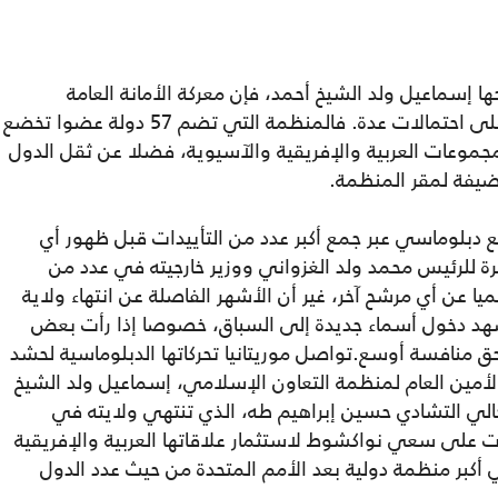
ا إسماعيل ولد الشيخ أحمد، فإن معركة الأمانة العامة
لمنظمة التعاون الإسلامي لا تزال مفتوحة على احتمالات عدة. فالمنظمة التي تضم 57 دولة عضوا تخضع
المجموعات العربية والإفريقية والآسيوية، فضلا عن ثقل الدول
ضيفة لمقر المنظمة.
دبلوماسي عبر جمع أكبر عدد من التأييدات قبل ظهور أي
ة للرئيس محمد ولد الغزواني ووزير خارجيته في عدد من
يا عن أي مرشح آخر، غير أن الأشهر الفاصلة عن انتهاء ولاية
تشهد دخول أسماء جديدة إلى السباق، خصوصا إذا رأت بعض
 منافسة أوسع.تواصل موريتانيا تحركاتها الدبلوماسية لحشد
أمين العام لمنظمة التعاون الإسلامي، إسماعيل ولد الشيخ
حالي التشادي حسين إبراهيم طه، الذي تنتهي ولايته في
 على سعي نواكشوط لاستثمار علاقاتها العربية والإفريقية
أكبر منظمة دولية بعد الأمم المتحدة من حيث عدد الدول