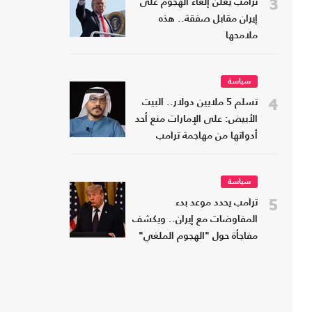
3
ترامب يعلن إلغاء الهجوم على
إيران مقابل صفقة.. هذه
ملامحها
سياسة
4
تسلم 5 ملايين دولار.. البيت
الأبيض: على الإمارات منع أحد
أدواتها من مهاجمة ترامب
سياسة
5
ترامب يحدد موعد بدء
المفاوضات مع إيران.. ويكشف
مفاجأة حول "الهجوم الملغي"