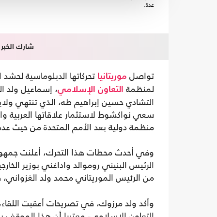
عدة.
شارك الخبر
تواصل
تحركاتها الدبلوماسية لحشد 
موريتانيا
لمنظمة
، إسماعيل ولد ال
التعاون الإسلامي
التشادي حسين إبراهيم طه، الذي تنتهي ولا
سعي نواكشوط لاستثمار علاقاتها العربية وال
منظمة دولية بعد الأمم المتحدة من حيث عدد 
وفي أحدث محطات هذا التحرك، أعلنت جمهورية
الرئيس البنيني روموالد واداغني بوزير الخا
من الرئيس الموريتاني محمد ولد الغزواني، ف
وأكد ولد مرزوك، في تصريحات أعقبت اللقاء،
التعاون الإسلامي، معتبرا أن هذا الموقف يع