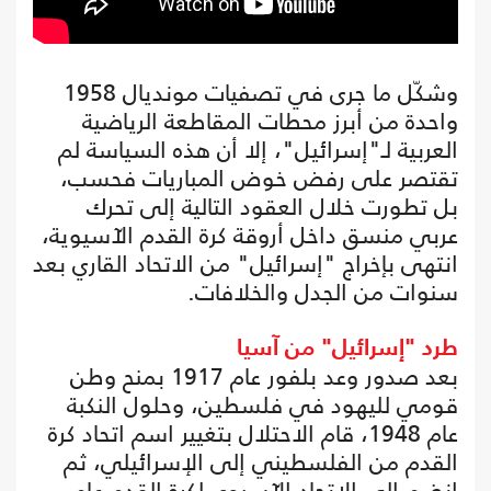
وشكّل ما جرى في تصفيات مونديال 1958
واحدة من أبرز محطات المقاطعة الرياضية
العربية لـ"إسرائيل"، إلا أن هذه السياسة لم
تقتصر على رفض خوض المباريات فحسب،
بل تطورت خلال العقود التالية إلى تحرك
عربي منسق داخل أروقة كرة القدم الآسيوية،
انتهى بإخراج "إسرائيل" من الاتحاد القاري بعد
سنوات من الجدل والخلافات.
طرد "إسرائيل" من آسيا
بعد صدور وعد بلفور عام 1917 بمنح وطن
قومي لليهود في فلسطين، وحلول النكبة
عام 1948، قام الاحتلال بتغيير اسم اتحاد كرة
القدم من الفلسطيني إلى الإسرائيلي، ثم
انضم إلى الاتحاد الآسيوي لكرة القدم عام