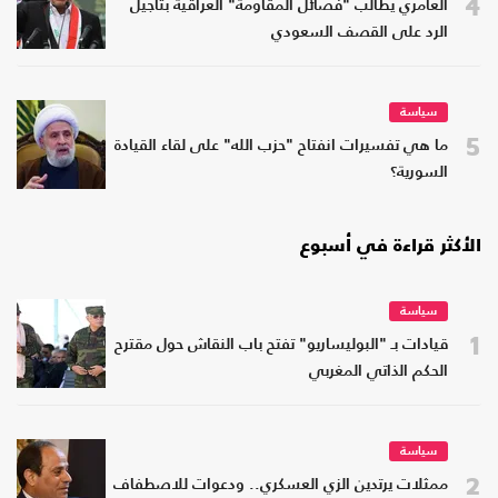
4
العامري يطالب "فصائل المقاومة" العراقية بتأجيل
الرد على القصف السعودي
سياسة
5
ما هي تفسيرات انفتاح "حزب الله" على لقاء القيادة
السورية؟
الأكثر قراءة في أسبوع
سياسة
1
قيادات بـ "البوليساريو" تفتح باب النقاش حول مقترح
الحكم الذاتي المغربي
سياسة
2
ممثلات يرتدين الزي العسكري.. ودعوات للاصطفاف