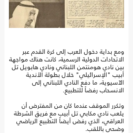
ومع بداية دخول العرب إلى كرة القدم عبر
الاتحادات الدولية الرسمية، كانت هناك مواجهة
بين نادي هومنتمن اللبناني ونادي هابويل تل
أبيب "الإسرائيلي" خلال بطولة الأندية
الآسيوية، ما دفع النادي اللبناني إلى
الانسحاب رفضاً للتطبيع.
وتكرر الموقف عندما كان من المفترض أن
يلعب نادي مكابي تل أبيب مع فريق الشرطة
العراقي، الذي رفض أيضاً التطبيع الرياضي
وضحى باللقب.