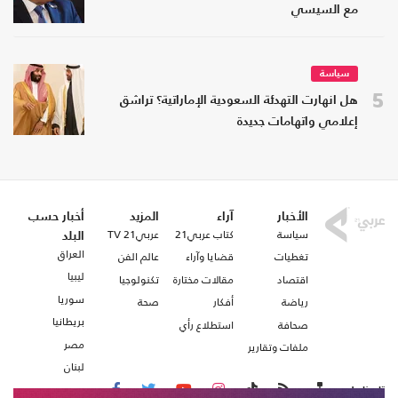
مع السيسي
سياسة
5
هل انهارت التهدئة السعودية الإماراتية؟ تراشق
إعلامي واتهامات جديدة
الأخبار
آراء
المزيد
أخبار حسب
سياسة
كتاب عربي21
عربي21 TV
البلد
العراق
تغطيات
قضايا وآراء
عالم الفن
ليبيا
اقتصاد
مقالات مختارة
تكنولوجيا
سوريا
رياضة
أفكار
صحة
بريطانيا
صحافة
استطلاع رأي
مصر
ملفات وتقارير
لبنان
تابعنا على