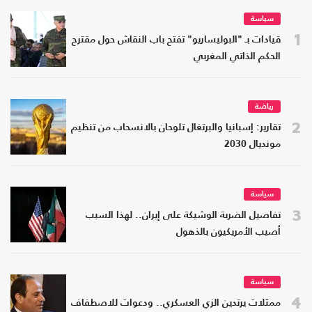
سياسة
1
قيادات بـ "البوليساريو" تفتح باب النقاش حول مقترح
الحكم الذاتي المغربي
رياضة
2
تقارير: إسبانيا والبرتغال تلوحان بالانسحاب من تنظيم
مونديال 2030
سياسة
3
تفاصيل الضربة الوشيكة على إيران.. لهذا السبب
أصيب الأمريكيون بالذهول
سياسة
4
ممثلات يرتدين الزي العسكري.. ودعوات للاصطفاف