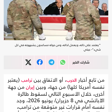
"يعتمد على ذاته، ويعمل لذاته، ومن حوله مساعدون يشبهونه في كل
شيء"- جيتي
شارك الخبر
من تابع أخبار
، أو الاتفاق بين
(يعتبر
الحرب
ترامب
نفسه أمريكا كلها) من جهة، وبين
من جهة
إيران
أخرى، خلال الأسبوع التالي لسقوط طائرة
الآباتشي في 8 حزيران/ يونيو 2026، وجد
نفسه أمام قرارات غير متوقعة من ترامب،