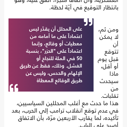
بانتظار التوقيع في أيّة لحظة.
ومن ثم،
على المحلل أن يقدّر ليس
لا يمكن
اعتماداً على ما أمامه من
أن
معطيات أو وقائع، وإنما
تتوقع
اعتماداً على "الحزر"، بنسبة
قبل يوم
50 في المئة للنجاح أو
أو أقل،
الفشل. وذلك، فقط عن طريق
ماذا
الإلهام والحدس، وليس عن
سيحدث
طريق الوقائع المعطاة
من
تقلبات.
هذا ما حدث مع أغلب المحللين السياسيين،
في عدم توقع انقلاب ترامب إلى الحرب، بعد
تأكيده، لما يقارب الأربعين مرّة، بأن الاتفاق
أصبح على الباب.