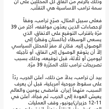
وذلك بالرغم من اتفاق كل المحللين على أن
سمة ترامب الأساسية هي التقلّب.
فعلى سبيل المثال، صرّح ترامب، وفقاً
لإحصاءات الذين يعدّون مواقفه، أكثر من 39
مرّة باقتراب التوقيع على الاتفاق، الذي
يسعى الوسطاء (باكستان وقطر) إلى
الوصول إليه. فكان لا مفرّ للمحلل السياسي
إلاّ أن يتوقع الوصول إلى اتفاق، أو تأجيله
ليومين أو ثلاثة، قبل توقيعه، وذلك بسبب
تصريحات ترامب تلك المكرّرة 39 مرّة.
بيد أن ترامب، بدلاً من ذلك، أعلن الحرب، ردّاً
على سقوط مروحية أمريكية، قبل أن يعرف
السبب، متهماً إيران. فأمضى يومين والعالم
يعيش العودة إلى الحرب، ثم فجأة، أعلن في
11-12 حزيران/يونيو، وقف العمليات
العسكرية، وأن اتفاقاً منجزاً، اتفق عليه، وهو