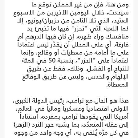
ومن هنا، فإن من غير الممكن توقع ما
سيحدث، خلال اليومين الأخيرين من الأسبوع
العتيد، الذي تلا الثامن من حزيران/يونيو، إلا
كما اللعبة التي "تحزر" فيها ما تخبئ يد
منافسك وراء ظهره، إن كان فيها الدرهم أم
فارغة. أي على المحلل أن يقدّر ليس اعتماداً
على ما أمامه من معطيات أو وقائع، وإنما
اعتماداً على "الحزر"، بنسبة 50 في المئة
للنجاح أو الفشل. وذلك، فقط عن طريق
الإلهام والحدس، وليس عن طريق الوقائع
المعطاة.
هذا هو الحال مع ترامب، رئيس الدولة الكبرى،
الأولى اقتصادياً وعسكرياً ومالياً في العالم،
أمريكا التي يقودها ترامب بمفرده، استناداً
إلى عقله المتعدّد، بما يشبه حجر النرد (الزهر)
في كل مرّة يُلقى به، أي وجه واحد من وجوه