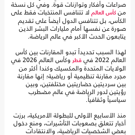
صراعات وأفكار وتوازنات قوة. وفي كل نسخة
من
لا تتنافس المنتخبات فقط على
كأس العالم
الكأس، بل تتنافس الدول أيضاً على تقديم
صورة عن نفسها أمام مليارات البشر الذين
يتابعون الحدث الأكبر في عالم الرياضة.
لهذا السبب تحديداً تبدو المقارنات بين كأس
العالم 2022 في
وكأس العالم 2026 في
قطر
الولايات المتحدة والمكسيك وكندا أكثر من
مجرد مقارنة تنظيمية أو رياضية؛ إنها مقارنة
بين سرديتين حضاريتين مختلفتين، وبين
رؤيتين لدور الرياضة في عالم مضطرب
سياسياً وثقافياً.
منذ الأسابيع الأولى للبطولة الأمريكية، برزت
أخبار تتعلق بصعوبات التأشيرات، ومنع دخول
بعض الشخصيات الرياضية، والانتقادات