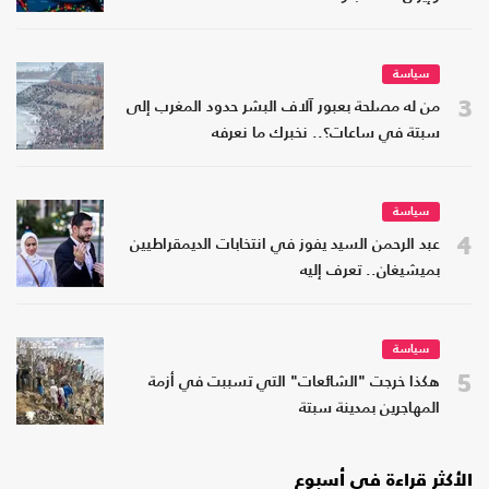
سياسة
3
من له مصلحة بعبور آلاف البشر حدود المغرب إلى
سبتة في ساعات؟.. نخبرك ما نعرفه
سياسة
4
عبد الرحمن السيد يفوز في انتخابات الديمقراطيين
بميشيغان.. تعرف إليه
سياسة
5
هكذا خرجت "الشائعات" التي تسببت في أزمة
المهاجرين بمدينة سبتة
الأكثر قراءة في أسبوع