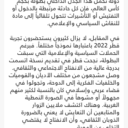
دولة تحمل هذا الجدل الداخلي بطولة بحجم
كأس العالم، فإن كل حادثة مرتبطة بالدخول أو
التفتيش أو التأشيرات تتحول تلقائياً إلى مادة
للنقاش السياسي والإعلامي.
في المقابل، لا يزال كثيرون يستحضرون تجربة
قطر 2022 باعتبارها نموذجاً مختلفاً. فبرغم
الحملات السياسية والإعلامية التي سبقت
البطولة، نجحت قطر في تقديم نسخة اتسمت
بدرجة عالية من الانفتاح الاجتماعي والثقافي.
وصل مشجعون من مختلف الأديان والقوميات
والخلفيات الفكرية إلى الدوحة، وتجولوا في
فضاء عربي وإسلامي كان بالنسبة لكثير منهم
مجهولاً أو مشوهاً في الصورة النمطية
الغربية. وهناك اكتشف ملايين الزوار
والمتابعين أن التعايش لا يعني بالضرورة
الذوبان الثقافي، وأن الانفتاح لا يقتضي
التخلي عن الهوية.