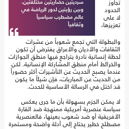
تجاوز
سرديتين حضاريتين مختلفتين،
الحدود
وبين رؤيتين لدور الرياضة في
لا على
عالم مضطرب سياسياً
تعزيزها،
وثقافياً
والبطولة التي تجمع شعوباً من عشرات
الثقافات والأديان والأعراق يفترض أن تكون
لحظة إنسانية نادرة يتراجع فيها منطق الجوازات
والخرائط أمام منطق المشاركة الإنسانية. لكن
عندما يصبح الحديث عن التأشيرات أكثر حضوراً
من الحديث عن المباريات، فإن شيئاً ما يكون
قد اختل في الرسالة الأساسية للحدث.
لا يمكن الجزم بسهولة بأن ما جرى يعكس
سياسة عنصرية أمريكية ممنهجة ضد القارة
الأفريقية أو ضد شعوب بعينها، فالعنصرية
مصطلح خطير يحتاج إلى أدلة واضحة ومستمرة