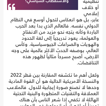
تنظيمية
والاستقطاب السياسي؟
أو خلاف
إعلامي
عابر، بل هو انعكاس لتحول أوسع في النظام
الدولي نفسه. فالعالم الذي بدا بعد الحرب
الباردة وكأنه يتجه نحو مزيد من الانفتاح
والعولمة، يعود تدريجياً إلى لغة الحدود
والهويات والصراعات الجيوسياسية. وكأس
العالم، بوصفه الحدث الأكثر عالمية على وجه
الأرض، أصبح مسرحاً مثالياً لظهور هذه
التناقضات.
ولعل أهم ما تكشفه المقارنة بين قطر 2022
والنسخة الأمريكية الحالية هو أن القوة المادية
وحدها لا تصنع صورة إيجابية للدول. فالملاعب
العملاقة والتقنيات المتطورة والبنية التحتية
الهائلة لا تكفي إذا شعر الناس بأن هناك
تمييزاً أو إقصاء أو ازدواجية في المعايير.