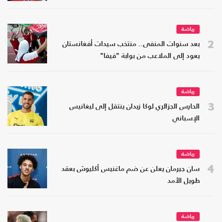
رياضة
2
بعد سنوات المنفى.. منتخب سيدات أفغانستان
يعود إلى الملاعب من بوابة "فيفا"
رياضة
3
الحارس الجزائري لوكا زيدان ينتقل إلى ليغانيس
الإسباني
رياضة
4
سان جيرمان يعلن عن ضم ماغنيس أكليوش بعقد
طويل الأمد
رياضة