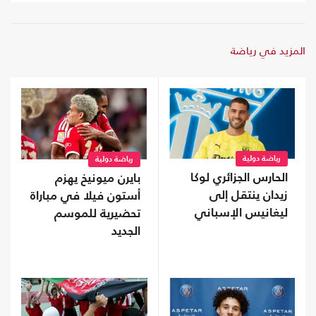
المزيد في رياضة
رياضة دولية
رياضة دولية
الحارس الجزائري لوكا
بايرن ميونيخ يهزم
زيدان ينتقل إلى
أستون فيلا في مباراة
ليغانيس الإسباني
تحضيرية للموسم
الجديد