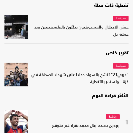
تغطية ذات صلة
سياسة
جيش الاحتلال والمستوطنون ينكّلون بالفلسطينيين بعد
عملية تل
تقرير خاص
سياسة
"عربي21" تتشح بالسواد حدادا على شهداء الصحافة في
غزة.. وتستمر بالتغطية
الأكثر قراءة اليوم
رياضة
1
رودري يصدم ريال مدريد بقرار غير متوقع