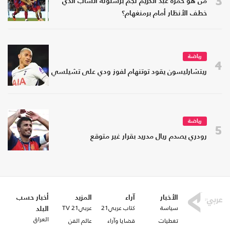
3
من هو حمزة عبد الكريم نجم برشلونة الشاب الذي
خطف الأنظار أمام برمنغهام؟
رياضة
4
ريتشارليسون يقود توتنهام لفوز ودي على تشيلسي
رياضة
5
رودري يصدم ريال مدريد بقرار غير متوقع
الأخبار
آراء
المزيد
أخبار حسب
سياسة
كتاب عربي21
عربي21 TV
البلد
العراق
تغطيات
قضايا وآراء
عالم الفن