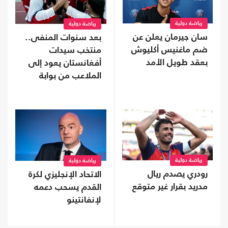
رياضة دولية
رياضة دولية
سان جيرمان يعلن عن
بعد سنوات المنفى..
ضم ماغنيس أكليوش
منتخب سيدات
بعقد طويل الأمد
أفغانستان يعود إلى
الملاعب من بوابة
"فيفا"
رياضة دولية
رياضة دولية
رودري يصدم ريال
الاتحاد الإنجليزي لكرة
مدريد بقرار غير متوقع
القدم يسحب دعمه
لإنفانتينو