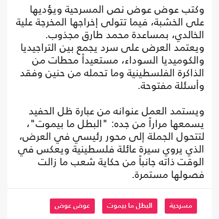
وكتب عوض عوض نص المسرحية ويؤديها
على الخشبة، فيما تتولى إخراجها المخرجة علية
الخالدي، بمساعدة محمد طارق مجذوب.
ويعتمد العرض على سرد يجمع بين التراجيديا
والكوميديا السوداء، مستعيداً محطات من
الذاكرة الفلسطينية وما تحمله من حنين وفقد
وأسئلة مفتوحة.
ويستمد العمل عنوانه من عبارة ظل الحفيد
يسمعها مراراً من جده: "البطل ما بيموت"،
لتتحول الجملة إلى محور رئيسي في العرض،
الذي يروي سيرة عائلة فلسطينية ويعكس في
الوقت ذاته جانباً من حكاية شعب ما زالت
فصولها مستمرة.
مسرحية
البطل ما بيموت
عوض عوض