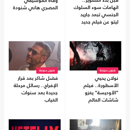
قبل بدء التصوير..
وفاة الموسيقي
اتهامات سوء السلوك
المصري هاني شنودة
الجنسي تبعد جاريد
ليتو عن فيلم جديد
فنون منوعة
فنون منوعة
نولان يحيي
فضل شاكر بعد قرار
الأسطورة.. فيلم
الإفراج.. رسائل مرحلة
"الأوديسة" يغزو
جديدة بعد سنوات
شاشات العالم
الغياب