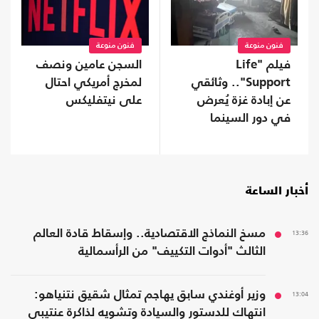
فنون منوعة
فنون منوعة
فيلم "Life
السجن عامين ونصف
Support".. وثائقي
لمخرج أمريكي احتال
عن إبادة غزة يُعرض
على نيتفليكس
في دور السينما
ببريطانيا
أخبار الساعة
13:36
مسخ النماذج الاقتصادية.. وإسقاط قادة العالم
الثالث "أدوات التكييف" من الرأسمالية
13:04
وزير أوغندي سابق يهاجم تمثال شقيق نتنياهو:
انتهاك للدستور والسيادة وتشويه لذاكرة عنتيبي