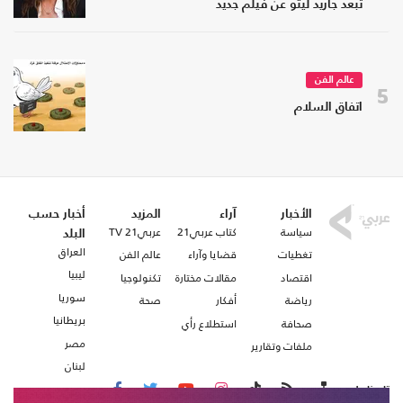
تبعد جاريد ليتو عن فيلم جديد
عالم الفن
5
اتفاق السلام
الأخبار
آراء
المزيد
أخبار حسب
سياسة
كتاب عربي21
عربي21 TV
البلد
العراق
تغطيات
قضايا وآراء
عالم الفن
ليبيا
اقتصاد
مقالات مختارة
تكنولوجيا
سوريا
رياضة
أفكار
صحة
بريطانيا
صحافة
استطلاع رأي
مصر
ملفات وتقارير
لبنان
تابعنا على