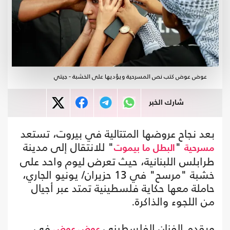
عوض عوض كتب نص المسرحية ويؤديها على الخشبة - جيتي
شارك الخبر
بعد نجاح عروضها المتتالية في بيروت، تستعد
"
" للانتقال إلى مدينة
مسرحية
البطل ما بيموت
طرابلس اللبنانية، حيث تعرض ليوم واحد على
خشبة "مرسح" في 13 حزيران/ يونيو الجاري،
حاملة معها حكاية فلسطينية تمتد عبر أجيال
من اللجوء والذاكرة.
ويقدم الفنان الفلسطيني
في
عوض عوض