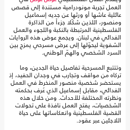
العمل تجربة مونودرامية مستندة إلى قصص
عائلية عاشها أو ورثها عن جديه إسماعيل
ومنصور، اللذين شكّلا جزءاً من الذاكرة
الفلسطينية المرتبطة بالنكبة واللجوء والعمل
الفدائي في لبنان. ويجمع عوض هذه الروايات
الشفوية ليحوّلها إلى عرض مسرحي يمزج بين
السرد الشخصي والهمّ الوطني.
وتتتبع المسرحية تفاصيل حياة الجدين، وما
تركاه من مواقف وتجارب في وجدان الحفيد، إذ
يستحضر شخصية منصور المنخرط في العمل
الفدائي، مقابل إسماعيل الذي عُرف بحكمته
ونظرته المختلفة للأحداث. ومن خلال هذه
الشخصيات، يفتح العمل نافذة على تحولات
القضية الفلسطينية وانعكاساتها على حياة
اللاجئين عبر عقود.