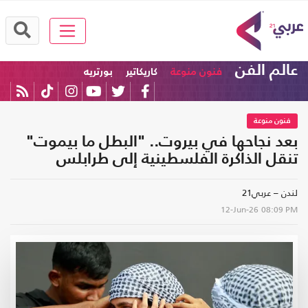
عالم الفن
فنون منوعة
كاريكاتير
بورتريه
فنون منوعة
بعد نجاحها في بيروت.. "البطل ما بيموت"
تنقل الذاكرة الفلسطينية إلى طرابلس
لندن – عربي21
12-Jun-26
08:09 PM