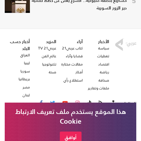
5
مشاريع بتكلفة مليونية.. الشرع يعلن عن خطط لتنمية
دير الزور السورية
الأخبار
آراء
المزيد
أخبار حسب
سياسة
كتاب عربي21
عربي21 TV
البلد
العراق
تغطيات
قضايا وآراء
عالم الفن
ليبيا
اقتصاد
مقالات مختارة
تكنولوجيا
سوريا
رياضة
أفكار
صحة
بريطانيا
صحافة
استطلاع رأي
مصر
ملفات وتقارير
لبنان
تابعنا على
هذا الموقع يستخدم ملف تعريف الارتباط
Cookie
من نحن
اتصل بنا
شروط الاستخدام
أوافق