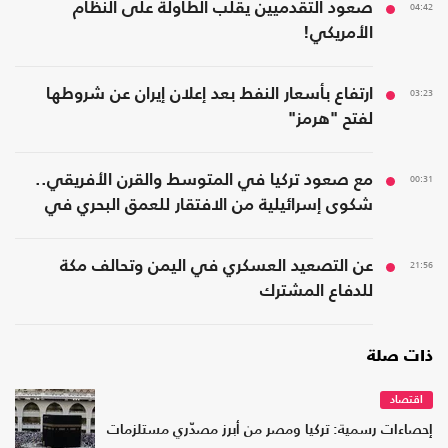
04:42
صعود التقدميين يقلب الطاولة على النظام
الأمريكي!
03:23
ارتفاع بأسعار النفط بعد إعلان إيران عن شروطها
لفتح "هرمز"
00:31
مع صعود تركيا في المتوسط والقرن الأفريقي..
شكوى إسرائيلية من الافتقار للعمق البحري في
المنطقة
21:56
عن التصعيد العسكري في اليمن وتحالف مكة
للدفاع المشترك
ذات صلة
اقتصاد
إحصاءات رسمية: تركيا ومصر من أبرز مصدّري مستلزمات