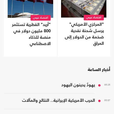
اقتصاد عربي
اقتصاد عربي
"المركزي الأمريكي"
"أريد" القطرية تستثمر
يرسل شحنة نقدية
800 مليون دولار في
ضخمة من الدولار إلى
منصة للذكاء
العراق
الاصطناعي
أخبار الساعة
05:25
يهودٌ يدينون اليهود
05:07
الحرب الأمريكية الإيرانية.. النتائج والمآلات