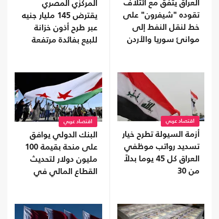
العراق يتفق مع ائتلاف
المركزي المصري
تقوده "شيفرون" على
يقترض 145 مليار جنيه
خط لنقل النفط إلى
عبر طرح أذون خزانة
موانئ سوريا والأردن
للبيع بفائدة مرتفعة
اقتصاد عربي
اقتصاد عربي
أزمة السيولة تطرح خيار
البنك الدولي يوافق
تسديد رواتب موظفي
على منحة بقيمة 100
العراق كل 45 يوما بدلاً
مليون دولار لتحديث
من 30
القطاع المالي في
سوريا