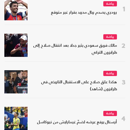
رياضة
1
رودري يصدم ريال مدريد بقرار غير متوقع
رياضة
2
مالك فريق سعودي يثير جدلا بعد انتقال صلاح إلى
طرابزون التركي
رياضة
3
هكذا علق صلاح على الاستقبال التاريخي في
طرابزون (شاهد)
رياضة
4
أرسنال يرفع عرضه لضمّ غيمارايش من نيوكاسل