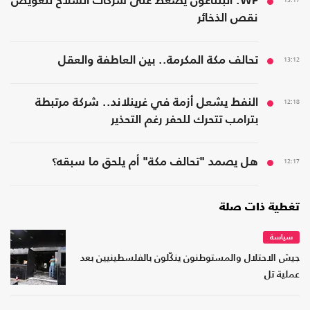
WP: البنتاغون يضغط على شركات السلاح لتعويض
نقص الذخائر
13:12
تحالف مكة المكرمة.. بين العاطفة والعقل
12:18
النفط يشعل أزمة في غرينلاند.. شركة مرتبطة
بترامب تتحرك للحفر رغم التحذير
12:17
هل يصمد "تحالف مكة" أم يلحق ما سبقه؟
تغطية ذات صلة
سياسة
جيش الاحتلال والمستوطنون ينكّلون بالفلسطينيين بعد
عملية تل