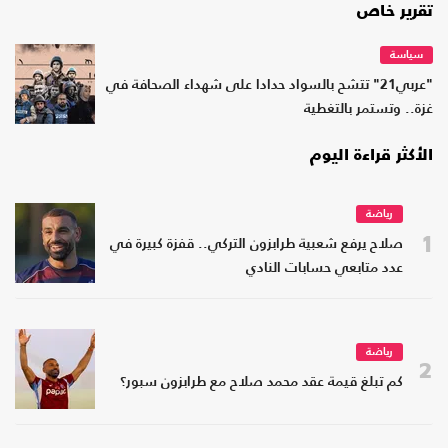
تقرير خاص
سياسة
"عربي21" تتشح بالسواد حدادا على شهداء الصحافة في
غزة.. وتستمر بالتغطية
الأكثر قراءة اليوم
رياضة
1
صلاح يرفع شعبية طرابزون التركي.. قفزة كبيرة في
عدد متابعي حسابات النادي
رياضة
2
كم تبلغ قيمة عقد محمد صلاح مع طرابزون سبور؟