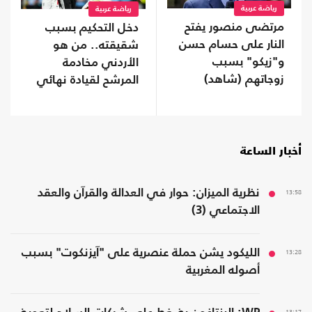
رياضة عربية
رياضة عربية
مرتضى منصور يفتح
دخل التحكيم بسبب
النار على حسام حسن
شقيقته.. من هو
و"زيكو" بسبب
الأردني مخادمة
زوجاتهم (شاهد)
المرشح لقيادة نهائي
المونديال؟
أخبار الساعة
13:58
نظرية الميزان: حوار في العدالة والقرآن والعقد
الاجتماعي (3)
13:28
الليكود يشن حملة عنصرية على "آيزنكوت" بسبب
أصوله المغربية
13:17