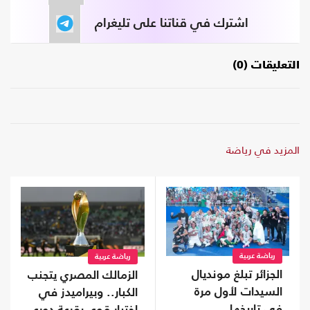
اشترك في قناتنا على تليغرام
التعليقات (0)
المزيد في رياضة
رياضة عربية
رياضة عربية
الجزائر تبلغ مونديال
الزمالك المصري يتجنب
السيدات لأول مرة
الكبار.. وبيراميدز في
في تاريخها