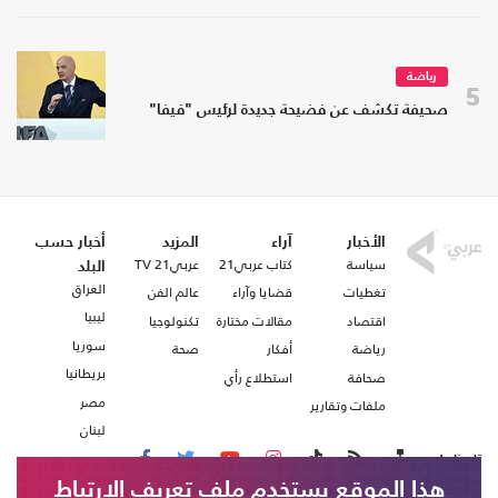
رياضة
5
صحيفة تكشف عن فضيحة جديدة لرئيس "فيفا"
الأخبار
آراء
المزيد
أخبار حسب
سياسة
كتاب عربي21
عربي21 TV
البلد
العراق
تغطيات
قضايا وآراء
عالم الفن
ليبيا
اقتصاد
مقالات مختارة
تكنولوجيا
سوريا
رياضة
أفكار
صحة
بريطانيا
صحافة
استطلاع رأي
مصر
ملفات وتقارير
لبنان
تابعنا على
هذا الموقع يستخدم ملف تعريف الارتباط