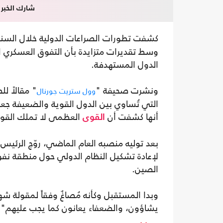
شارك الخبر
كشفت تطورات الصراعات الدولية خلال السن
وسط تقديرات متزايدة بأن التفوق العسكري ال
الدول المستهدفة.
ونشرت صحيفة "
" مقالاً ل
وول ستريت جورنال
التي تُساوي بين الدول القوية والضعيفة جعل 
أنها كشفت أن
العظمى لا تملك القوة 
القوى
بعد توليه منصبه العام الماضي، روّج الرئيس
لإعادة تشكيل النظام الدولي حول منطقة نفوذ 
الصين.
وبدا المستقبل وكأنه مُصاغٌ وفقاً لمقولة شه
يشاؤون، والضعفاء يعانون كما يجب عليهم".