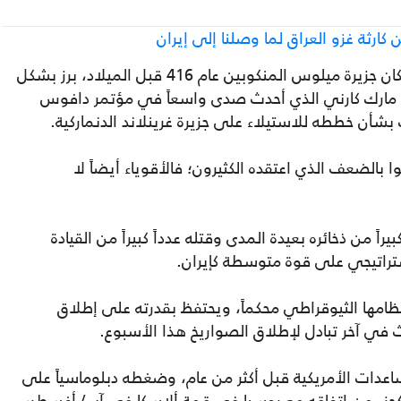
ارثة غزو العراق لما وصلنا إلى إيران
هذا القول، الذي نطق به الغزاة الأثينيون لسكان جزيرة ميلوس المنكوبين عام 416 قبل الميلاد، برز بشكل
 مارك كارني الذي أحدث صدى واسعاً في مؤتمر دافوس
شأن خططه للاستيلاء على جزيرة غرينلاند الدنماركية.
بالضعف الذي اعتقده الكثيرون؛ فالأقوياء أيضاً لا
اً من ذخائره بعيدة المدى وقتله عدداً كبيراً من القيادة
استراتيجي على قوة متوسطة كإيران.
ظامها الثيوقراطي محكماً، ويحتفظ بقدرته على إطلاق
 في آخر تبادل لإطلاق الصواريخ هذا الأسبوع.
ساعدات الأمريكية قبل أكثر من عام، وضغطه دبلوماسياً على