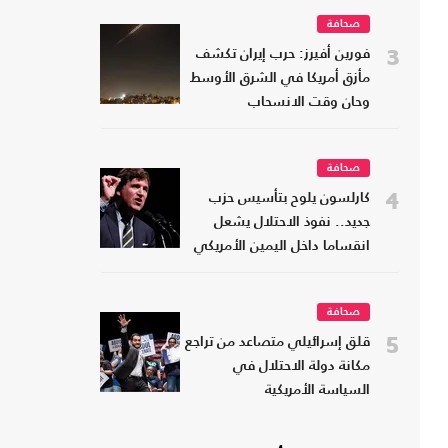
صحافة
3
فورين أفيرز: حرب إيران تكشف
مأزق أمريكا في الشرق الأوسط
وحان وقت الانسحاب
صحافة
4
كارلسون يلوح بتأسيس حزب
جديد.. نفوذ الاحتلال يشعل
انقساما داخل اليمين الأمريكي
صحافة
5
قلق إسرائيلي متصاعد من تراجع
مكانة دولة الاحتلال في
السياسة الأمريكية