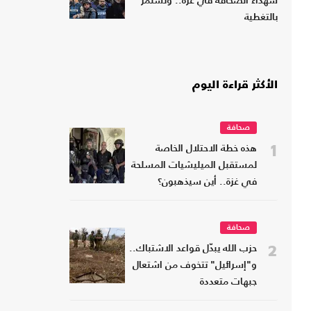
شهداء الصحافة في غزة.. وتستمر
بالتغطية
الأكثر قراءة اليوم
صحافة
1
هذه خطة الاحتلال الخاصة
لمستقبل الميليشيات المسلحة
في غزة.. أين سيذهبون؟
صحافة
2
حزب الله يبدّل قواعد الاشتباك..
و"إسرائيل" تتخوف من اشتعال
جبهات متعددة