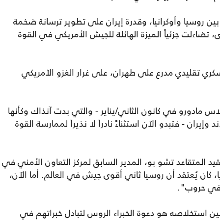
بين روسيا وأوكرانيا، وقدرة إيران على تطوير ترسانة ضخمة
، تضاءلت جزئياً الميزة الهائلة للجيش الأمريكي في القوة
ي تقليدي مدرع على طهران، على غرار الغزو الأمريكي
لاس مادورو في كانون الثاني/يناير - والتي بدت آنذاك وكأنها
وإيران - فتبدو الآن استثناءً نادراً لا نذيراً لممارسة القوة
عقيد المتقاعد تشو بو، المدير السابق لمركز التعاون الأمني في
ا، كان يُعتقد أن روسيا ثاني أقوى جيش في العالم. أما الآن،
في حروب".
 استخلاصه هو دعوة الخبراء الروس لتبادل خبراتهم في