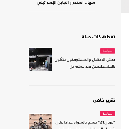
منها.. استمرار التباين الإسرائيلي
بشأن اتفاق غزة
تغطية ذات صلة
سياسة
جيش الاحتلال والمستوطنون ينكّلون
بالفلسطينيين بعد عملية تل
تقرير خاص
سياسة
"عربي21" تتشح بالسواد حدادا على