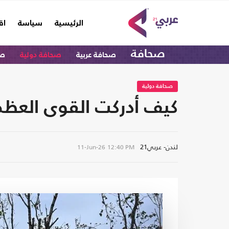
(current)
الرئيسية
سياسة
اق
صحافة
صحافة عربية
صحافة دولية
صح
صحافة دولية
كيف أدركت القوى العظم
لندن- عربي21
11-Jun-26
12:40 PM