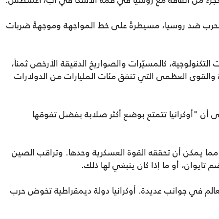
 كجزء من اتفاقه مع روسيا في قمة ألاسكا في آب/ أغسطس.
الحرب ضد روسيا، مسيطرةً على خط المواجهة وموجهةً ضربات
تكنولوجية، كالمسيّرات والصواريخ الدقيقة الأرخص ثمناً،
والقوى العظمى التي تنفق مئات المليارات من الدولارات
 إلى أن "أوكرانيا تتمتع بوضع أكثر صلابة بفضل تفوقها
ً مما يمكن أن تحققه القوة العسكرية وحدها. وتراقب الصين
ايوان، أو ما إذا كان ينبغي لها ذلك.
العالم في جوانب عديدة. أوكرانيا دولة ديمقراطية تخوض حرب