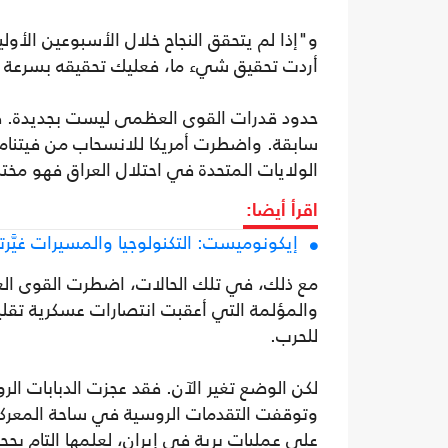
و"إذا لم يتحقق النجاح خلال الأسبوعين الأو
أردت تحقيق شيء ما، فعليك تحقيقه بسرعة ف
حدود قدرات القوى العظمى ليست بجديدة. ف
سابقة. واضطرت أمريكا للانسحاب من فيتنام
الولايات المتحدة في احتلال العراق فهو مخ
اقرأ أيضا:
إيكونوميست: التكنولوجيا والمسيرات غيَّر
مع ذلك، في تلك الحالات، اضطرت القوى ال
والمؤلمة التي أعقبت انتصارات عسكرية تقلي
للحرب.
لكن الوضع تغير الآن. فقد عجزت الدبابات ال
وتوقفت التقدمات الروسية في ساحة المعركة 
على عمليات برية في إيران، لعلمها التام بحجم