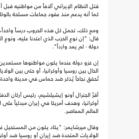
قتل النظام الإيراني آلافاً من مواطنيه قبل 
كما أنه يدعم منذ عقود جماعات مسلحة بالوكال
ومع ذلك، تحمل كل هذه الحروب درساً واحداً، 
قال: "إن نوع الحرب الذي اعتدنا عليه، ونوع ال
دولة - لم يعد وارداً".
إن غزو دولة عندما يكون مواطنوها مستعدين
الحال بين روسيا وأوكرانيا، أو حتى بين الول
تُحقق نجاحاً يُذكر ضد حماس في مدينة واحدة تق
أقرَّ الجنرال أونو إيشيلشيم، رئيس أركان ال
أوكرانيا، وهدف أمريكا في إيران مبدئياً على 
العالم المعاصر.
وقال ميرشايمر: "يكاد يكون من المستحيل غزو
الولايات المتحدة ضد إيران أو روسيا ضد أوكرا