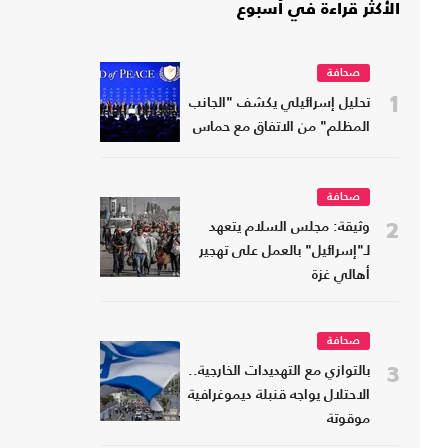
الأكثر قراءة في أسبوع
صحافة
1
تحليل إسرائيلي يكشف "الجانب
المظلم" من الاتفاق مع حماس
صحافة
2
وثيقة: مجلس السلام يتعهد
لـ"إسرائيل" بالعمل على تهجير
أهالي غزة
صحافة
3
بالتوازي مع التهديدات الخارجية..
الاحتلال يواجه قنبلة ديموغرافية
موقوتة