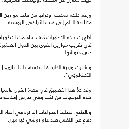
كييف للتنازل عن منطقة دونيتسك الشرقية،
ورغم ذلك، تمكنت أوكرانيا من قلب موازين 
متزايدة الألم إلى قلب الأراضي الروسية.
أظهرت هذه التطورات كيف ساهمت التطورات ال
في تقريب موازين القوى بين الدول الصغيرة 
على جيوشها.
وأشارت وزيرة الخارجية اللاتفية، بايبا برازي،
التكنولوجي".
وقد حدَّ هذا التضييق في فجوة القوى عالميا
هذه التوجهات عن كثب وهي تدرس إمكانية ضم ت
وبالطبع، تختلف الصراعات الدائرة في أنحاء 
دفاع عن النفس ضد غزو روسي غير مبرر.