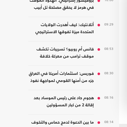
10:00
بروفيسور إسرائيلي: الهدوء المؤقت
في هرمز لا يحقق مصلحة تل أبيب
09:29
أتلانتيك: كيف أهدرت الولايات
المتحدة ميزة تفوقها الاستراتيجي
بمجال الذخيرة؟
08:53
فانس أم روبيو؟ تسريبات تكشف
موقف ترامب من معركة خلافة
الجمهوريين
08:30
فوربس: استثمارات أمريكا في العراق
جزء من أمنها القومي لمواجهة نفوذ
إيران
08:16
هجوم حاد على رئيس الموساد بعد
إقالة 2 من كبار المسؤولين
08:14
ما بين الدعوة لدمج حماس والتخوف