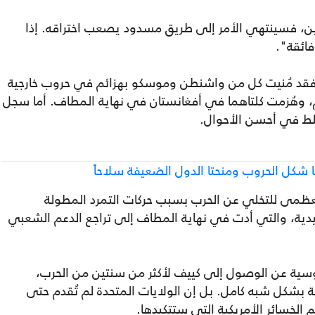
لين، فسينتهي الأمر إلى طريق مسدود يصعب اختراقه. إذا
ائقة".
قد مُنيت كل من واشنطن وموسكو بهزائم في حروب خارجية
، وهُزمت كلتاهما في أفغانستان في نهاية المطاف. أما سجل
تلط في أحسن الأحوال.
تا شكل الحروب ومنحتا الدول الضعيفة سلاحاً
عظمى للتخلي عن الحرب بسبب حركات التمرد المطولة
دية، والتي أدت في نهاية المطاف إلى تراجع الدعم الشعبي
روسية عن الوصول إلى كييف لأكثر من سنتين من الحرب،
بشكل شبه كامل. بل إن الولايات المتحدة لم تُقدم حتى
 الخسائر الأمريكية التي ستتكبدها.