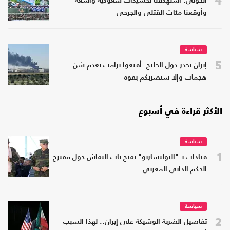
4
الحوثي: استهدفنا تحشيدات سعودية واسعة
وأوقعنا مئات القتلى والجرحى
سياسة
5
إيران تحذر دول الخليج: أقنعوا ترامب بعدم شن
هجمات وإلا سنضربكم بقوة
الأكثر قراءة في أسبوع
سياسة
1
قيادات بـ "البوليساريو" تفتح باب النقاش حول مقترح
الحكم الذاتي المغربي
سياسة
2
تفاصيل الضربة الوشيكة على إيران.. لهذا السبب