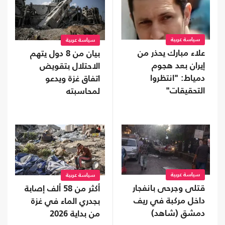
سياسة عربية
سياسة عربية
علاء مبارك يحذر من
بيان من 8 دول يتهم
إيران بعد هجوم
الاحتلال بتقويض
دمياط: "انتظروا
اتفاق غزة ويدعو
التحقيقات"
لمحاسبته
سياسة عربية
سياسة عربية
قتلى وجرحى بانفجار
أكثر من 58 ألف إصابة
داخل مركبة في ريف
بجدري الماء في غزة
دمشق (شاهد)
من بداية 2026