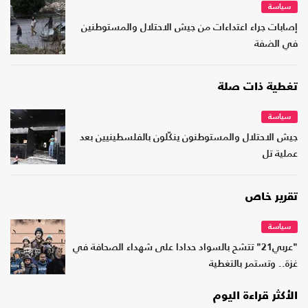
سياسة
إصابات جراء اعتداءات من جيش الاحتلال والمستوطنين
في الضفة
تغطية ذات صلة
سياسة
جيش الاحتلال والمستوطنون ينكّلون بالفلسطينيين بعد
عملية تل
تقرير خاص
سياسة
"عربي21" تتشح بالسواد حدادا على شهداء الصحافة في
غزة.. وتستمر بالتغطية
الأكثر قراءة اليوم