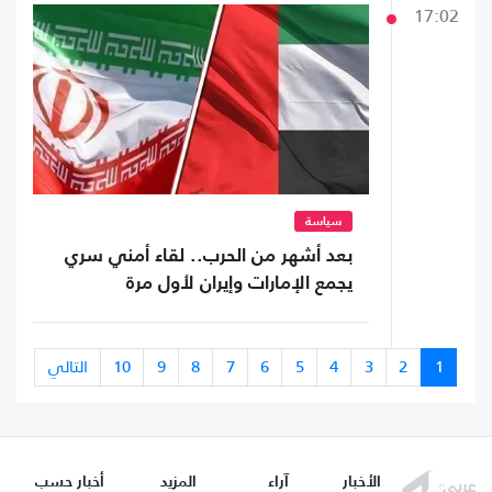
17:02
سياسة
بعد أشهر من الحرب.. لقاء أمني سري
يجمع الإمارات وإيران لأول مرة
1
2
3
4
5
6
7
8
9
10
التالي
الأخبار
آراء
المزيد
أخبار حسب