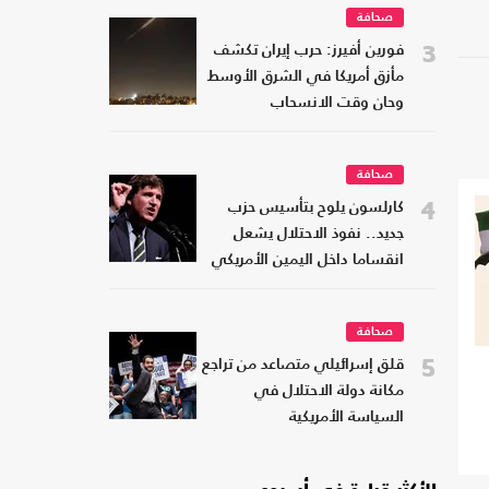
صحافة
3
فورين أفيرز: حرب إيران تكشف
مأزق أمريكا في الشرق الأوسط
وحان وقت الانسحاب
صحافة
4
كارلسون يلوح بتأسيس حزب
جديد.. نفوذ الاحتلال يشعل
انقساما داخل اليمين الأمريكي
صحافة
5
قلق إسرائيلي متصاعد من تراجع
مكانة دولة الاحتلال في
السياسة الأمريكية