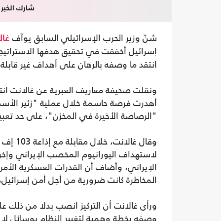
شارك الخبر
شنّ وزير الحرب الإسرائيلي السابق يوآف
غال
إسرائيل أخفقت في تحقيق هدفها الاسترات
انتقد ما وصفه بالرهان على أهداف غير قابلة 
ونقلت صحيفة معاريف العبرية عن غالانت انتقا
أهدرت فرصة حاسمة خلال عملية "زئير الأسد"
"الرصاصة الأخيرة في المخزن"، على حد تعبير
وقال غا
لاستهداف اليورانيوم المخصب الإيراني وإخراجه 
الإيراني، وأضاف أن القدرات العسكرية الأمري
المخاطرة كانت ضرورية من أجل أمن إسرائيل، 
ورأى غالانت أن التركيز انصب بدلاً من ذلك على
وصفه بخطة وهمية لتغيير النظام بوسائل لا أ