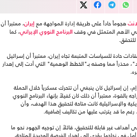
هجوماً حاداً على طريقة إدارة المواجهة مع
، معتبراً أن
انت
إيران
يجي الأهم المتمثل في وقف
، كما
البرنامج النووي الإيراني
للتحقق.
دات حادة للسياسات المتبعة تجاه إيران، معتبراً أن إسرائيل
، محذراً مما وصفه بـ"الخطط الوهمية" التي أدت إلى إهدار
ه.
لانت، خلال مقابلة مع إذاعة 103 إف إم، إن إسرائيل كان ينبغي أن تتحرك عسكرياً خلال الحملة
بالقوة، معتبراً أن ذلك كان كفيلاً بإنهاء البرنامج النووي
كية والإسرائيلية كانت متاحة لتحقيق هذا الهدف، وأن
رغم ما قد يترتب عليها من تكاليف إضافية.
 أهداف غير قابلة للتحقيق، قائلاً إن توجيه الجهود نحو ما
مل في نجاحها يؤدي إلى إهدار الفرصة الوحيدة المتاحة،