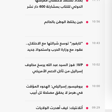
11:11
بغداد تستعد لاحتضان معرضها
الدولي للكتاب بمشاركة 600 دار نشر
من 23 دولة
10:56
حين يختلط الوطن بالحاكم
10:43
"كارفور" توسع شراكتها مع الاحتلال..
عقود مع وزارة الحرب واستحواذ جديد
10:02
WP: فوز السيد عبد الله يرسخ مخاوف
إسرائيل من تآكل الدعم الأمريكي
10:00
بروفيسور إسرائيلي: الهدوء المؤقت
في هرمز لا يحقق مصلحة تل أبيب
09:29
أتلانتيك: كيف أهدرت الولايات