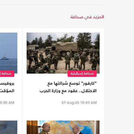
المزيد في صحافة
صحافة إسرائيلية
صحافة إس
"كارفور" توسع شراكتها مع
بروفيسور
الاحتلال.. عقود مع وزارة الحرب
المؤقت 
واستحواذ جديد
تل أبيب
0:00 AM
07-Aug-26
10:43 AM