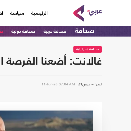
(current)
الرئيسية
سياسة
اق
صحافة
صحافة عربية
صحافة دولية
صح
صحافة إسرائيلية
غالانت: أضعنا الفرصة ال
لندن – عربي21
11-Jun-26
07:04 AM