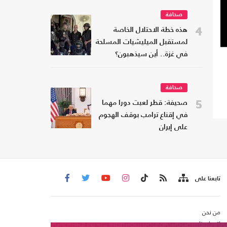
صحافة
4
هذه خطة الاحتلال الخاصة
لمستقبل الميليشيات المسلحة
في غزة.. أين سيذهبون؟
صحافة
5
صحيفة: قطر لعبت دورا مهما
في إقناع ترامب بوقف الهجوم
على إيران
تابعنا على
من نحن
اتصل بنا