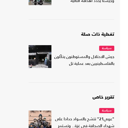
وجيشنا يحدد أهدافه التالية
تغطية ذات صلة
سياسة
جيش الاحتلال والمستوطنون ينكّلون
بالفلسطينيين بعد عملية تل
تقرير خاص
سياسة
"عربي21" تتشح بالسواد حدادا على
شهداء الصحافة في غزة.. وتستمر