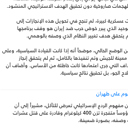
هجمات صاروخية دون تحقيق الهدف الاستراتيجي المنشود.
 عسكرية كبيرة، لم تنجح في تحويل هذه الإنجازات إلى
وحيد الذي يبرر خوض حرب ضد إيران هو وقف برنامجها
لم يتحقق هدف تغيير النظام الذي وصفه بالوهمي.
 الوضع الحالي، موضحاً أنه إذا كانت القيادة السياسية، وعلى
ينة للجيش وتم تنفيذها بالكامل، ثم لم يتحقق إنجاز
اف التي جرى اعتمادها كانت خاطئة من الأساس. وأضاف أن
اح الجو، بل تحقيق نتائج سياسية.
جوم على طهران
مفهوم الردع الإسرائيلي تعرض للتآكل، مشيراً إلى أن
إسرائيل باتت تواجه هجمات بصواريخ تحمل رؤوساً متفجرة تزن 400 كيلوغرام وقادرة على قتل عشرات
سب وصفه، بصورة ضعيفة.