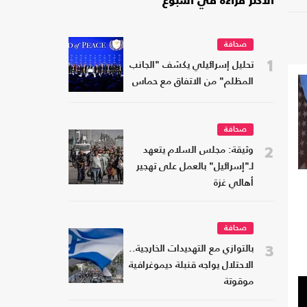
الأكثر قراءة في أسبوع
صحافة
1
تحليل إسرائيلي يكشف "الجانب
المظلم" من الاتفاق مع حماس
صحافة
2
وثيقة: مجلس السلام يتعهد
لـ"إسرائيل" بالعمل على تهجير
أهالي غزة
صحافة
3
بالتوازي مع التهديدات الخارجية..
الاحتلال يواجه قنبلة ديموغرافية
موقوتة