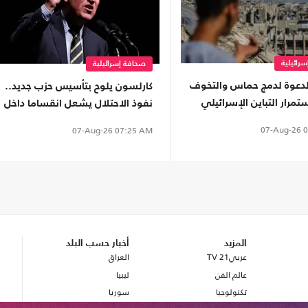
رائيلية
صحافة إسرائيلية
الدعوة لدمج حماس والتخوف
كارلسون يلوح بتأسيس حزب جديد..
ستمرار التباين الإسرائيلي
نفوذ الاحتلال يشعل انقساما داخل
اق غزة
اليمين الأمريكي
07-Aug-26
0
07-Aug-26
07:25 AM
المزيد
أخبار حسب البلد
عربي21 TV
العراق
عالم الفن
ليبيا
تكنولوجيا
سوريا