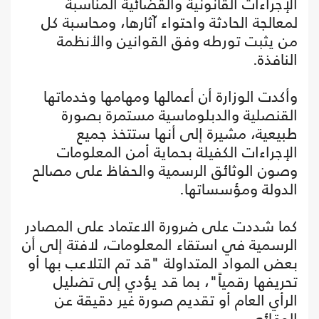
الإجراءات القانونية والقضائية المناسبة
لمعالجة الحادثة واحتواء آثارها، ومحاسبة كل
من يثبت تورطه وفق القوانين والأنظمة
النافذة.
وأكدت الوزارة أن أعمالها ومهامها وخدماتها
القنصلية والدبلوماسية مستمرة بصورة
طبيعية، مشيرة إلى أنها ستتخذ جميع
الإجراءات الكفيلة بحماية أمن المعلومات
وصون الوثائق الرسمية والحفاظ على مصالح
الدولة ومؤسساتها.
كما شددت على ضرورة الاعتماد على المصادر
الرسمية في استقاء المعلومات، لافتة إلى أن
بعض المواد المتداولة "قد تم التلاعب بها أو
تحريفها رقمياً"، بما قد يؤدي إلى تضليل
الرأي العام أو تقديم صورة غير دقيقة عن
الوقائع.