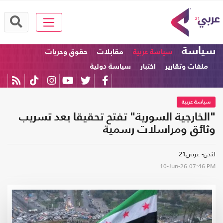
سياسة
سياسة عربية
مقابلات
حقوق وحريات
ملفات وتقارير
اختبار
سياسة دولية
سياسة عربية
"الخارجية السورية" تفتح تحقيقا بعد تسريب
وثائق ومراسلات رسمية
لندن- عربي21
10-Jun-26
07:46 PM