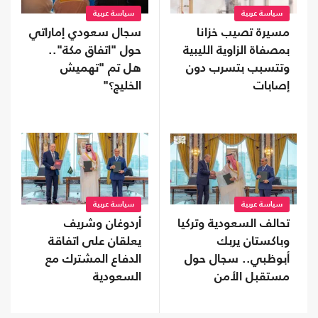
سياسة عربية
سياسة عربية
مسيرة تصيب خزانا
سجال سعودي إماراتي
بمصفاة الزاوية الليبية
حول "اتفاق مكة"..
وتتسبب بتسرب دون
هل تم "تهميش
إصابات
الخليج؟"
سياسة عربية
سياسة عربية
تحالف السعودية وتركيا
أردوغان وشريف
وباكستان يربك
يعلقان على اتفاقة
أبوظبي.. سجال حول
الدفاع المشترك مع
مستقبل الأمن
السعودية
الخليجي