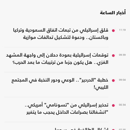
أخبار الساعة
11:19
قلق إسرائيلي من تبعات اتفاق السعودية وتركيا
وباكستان.. ودعوة لتشكيل تحالفات موازية
09:39
توقعات إسرائيلية بعودة دحلان إلى واجهة المشهد
الغزي.. هل يكون جزءا من ترتيبات ما بعد الحرب؟
09:04
خطبة "الدردير".. الوعي ودور النخبة في المجتمع
الليبي!
08:34
تحذير إسرائيلي من "تسونامي" أمريكي..
"انشغالنا بصراعات الداخل يحجب ما يتغير
بواشنطن"
07:35