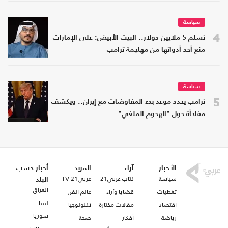
سياسة
4
تسلم 5 ملايين دولار.. البيت الأبيض: على الإمارات
منع أحد أدواتها من مهاجمة ترامب
سياسة
5
ترامب يحدد موعد بدء المفاوضات مع إيران.. ويكشف
مفاجأة حول "الهجوم الملغي"
الأخبار
آراء
المزيد
أخبار حسب
سياسة
كتاب عربي21
عربي21 TV
البلد
العراق
تغطيات
قضايا وآراء
عالم الفن
ليبيا
اقتصاد
مقالات مختارة
تكنولوجيا
سوريا
رياضة
أفكار
صحة