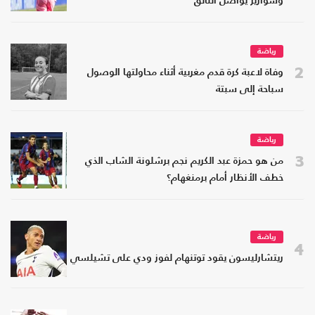
وسواريز يواصل التألق
رياضة
2
وفاة لاعبة كرة قدم مغربية أثناء محاولتها الوصول
سباحة إلى سبتة
رياضة
3
من هو حمزة عبد الكريم نجم برشلونة الشاب الذي
خطف الأنظار أمام برمنغهام؟
رياضة
4
ريتشارليسون يقود توتنهام لفوز ودي على تشيلسي