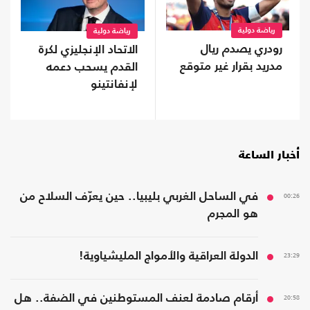
رياضة دولية
رياضة دولية
رودري يصدم ريال
الاتحاد الإنجليزي لكرة
مدريد بقرار غير متوقع
القدم يسحب دعمه
لإنفانتينو
أخبار الساعة
00:26
في الساحل الغربي بليبيا.. حين يعرّف السلاح من
هو المجرم
23:29
الدولة العراقية والأمواج المليشياوية!
20:58
أرقام صادمة لعنف المستوطنين في الضفة.. هل