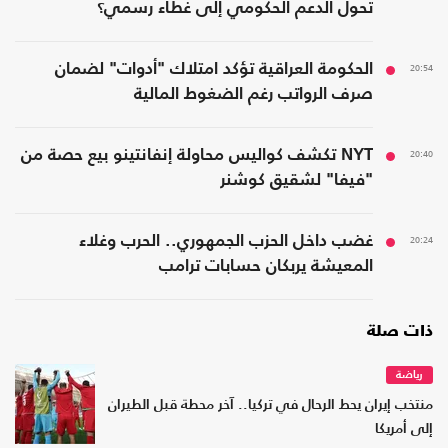
تحول الدعم الحكومي إلى غطاء رسمي؟
20:54
الحكومة العراقية تؤكد امتلاك "أدوات" لضمان
صرف الرواتب رغم الضغوط المالية
20:40
NYT تكشف كواليس محاولة إنفانتينو بيع حصة من
"فيفا" لشقيق كوشنر
20:24
غضب داخل الحزب الجمهوري.. الحرب وغلاء
المعيشة يربكان حسابات ترامب
ذات صلة
رياضة
منتخب إيران يحط الرحال في تركيا.. آخر محطة قبل الطيران
إلى أمريكا