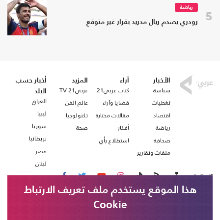
رياضة
5
رودري يصدم ريال مدريد بقرار غير متوقع
الأخبار
آراء
المزيد
أخبار حسب
سياسة
كتاب عربي21
عربي21 TV
البلد
العراق
تغطيات
قضايا وآراء
عالم الفن
ليبيا
اقتصاد
مقالات مختارة
تكنولوجيا
سوريا
رياضة
أفكار
صحة
بريطانيا
صحافة
استطلاع رأي
مصر
ملفات وتقارير
لبنان
تابعنا على
هذا الموقع يستخدم ملف تعريف الارتباط
Cookie
من نحن
اتصل بنا