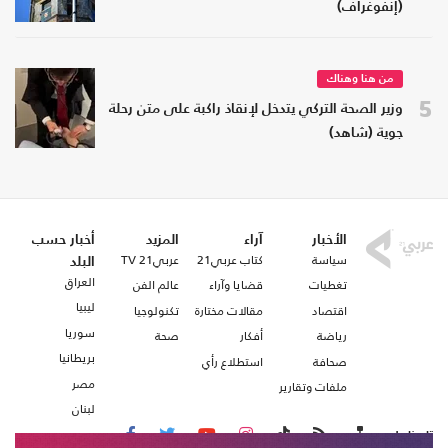
(إنفوغراف)
من هنا وهناك
5
وزير الصحة التركي يتدخل لإنقاذ راكبة على متن رحلة
جوية (شاهد)
الأخبار
آراء
المزيد
أخبار حسب
سياسة
كتاب عربي21
عربي21 TV
البلد
العراق
تغطيات
قضايا وآراء
عالم الفن
ليبيا
اقتصاد
مقالات مختارة
تكنولوجيا
سوريا
رياضة
أفكار
صحة
بريطانيا
صحافة
استطلاع رأي
مصر
ملفات وتقارير
لبنان
تابعنا على