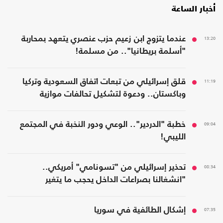
أخبار الساعة
13:20
عندما يتزوج ابن زعيم حزب عنصري يتعهد بمحاربة
"أسلمة بريطانيا".. من مسلمة!
11:19
قلق إسرائيلي من تبعات اتفاق السعودية وتركيا
وباكستان.. ودعوة لتشكيل تحالفات موازية
09:04
خطبة "الدردير".. الوعي ودور النخبة في المجتمع
الليبي!
08:34
تحذير إسرائيلي من "تسونامي" أمريكي..
"انشغالنا بصراعات الداخل يحجب ما يتغير
بواشنطن"
07:35
إشكال الطائفية في سوريا