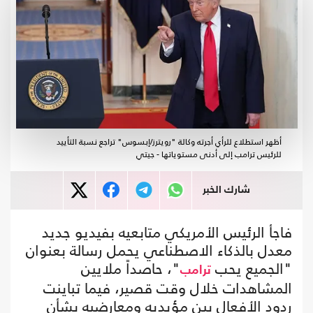
أظهر استطلاع للرأي أجرته وكالة "رويترز/إبسوس" تراجع نسبة التأييد
للرئيس ترامب إلى أدنى مستوياتها - جيتي
شارك الخبر
فاجأ الرئيس الأمريكي متابعيه بفيديو جديد
معدل بالذكاء الاصطناعي يحمل رسالة بعنوان
"الجميع يحب
"، حاصداً ملايين
ترامب
المشاهدات خلال وقت قصير، فيما تباينت
ردود الأفعال بين مؤيديه ومعارضيه بشأن