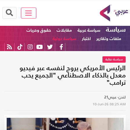
سياسة
سياسة عربية
مقابلات
حقوق وحريات
ملفات وتقارير
اختبار
سياسة دولية
سياسة دولية
الرئيس الأمريكي يروج لنفسه عبر فيديو
معدل بالذكاء الاصطناعي "الجميع يحب
ترامب"
لندن- عربي21
10-Jun-26
08:25 AM