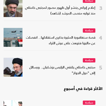
سياسة
3
إعلام إيراني ينشر أول ظهور مصور لمجتبى خامنئي
منذ توليه منصب المرشد (شاهد)
سياسة
4
قصة سنغافورة المثيرة بذكرى استقلالها.. انفصلت
عن ماليزيا فتربعت على عرش الثراء
سياسة
5
مجتبى خامنئي يلتقي الرئيس بزشكيان.. ورسائل
إلى "دول الجوار"
الأكثر قراءة في أسبوع
سياسة