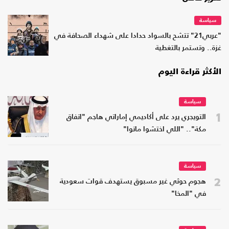
سياسة
"عربي21" تتشح بالسواد حدادا على شهداء الصحافة في
غزة.. وتستمر بالتغطية
الأكثر قراءة اليوم
سياسة
1
التويجري يرد على أكاديمي إماراتي هاجم "اتفاق
مكة".. "اللي اختشوا ماتوا"
سياسة
2
هجوم حوثي غير مسبوق يستهدف قوات سعودية
في "المخا"