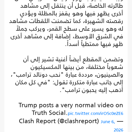
طائرته الخاصة، قبل أن ينتقل إلى مشاهد
أخرى يظهر فيها وهو يقفز بالمظلة ويؤدي
رقصته الشهيرة، كما تضمنت اللقطات مشاهد
له وهو يسير على سطح القمر، ويركب جملاً
في الشرق الأوسط، إضافة إلى مشاهد أخرى
ظهر فيها ممتطياً أسداً.
وتضمن المقطع أيضاً أغنية تشير إلى أن
شعوباً مختلفة، من بينها المكسيكيون
والصينيون، مرددة عبارة "نحب دونالد ترامب"،
إلى جانب عبارة متكررة تقول: "في كل مكان
أذهب إليه يحبون ترامب".
Trump posts a very normal video on
Truth Social.
pic.twitter.com/irO5c0eZE6
— Clash Report (@clashreport)
June 6,
2026