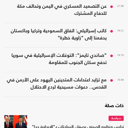
21:56
عن التصعيد العسكري في اليمن وتحالف مكة
للدفاع المشترك
19:21
كاتب إسرائيلي: اتفاق السعودية وتركيا وباكستان
يدفعنا إلى "زاوية خطرة"
19:10
"صاندي تايمز": التوغلات الإسرائيلية في سوريا
تدفع سكان الجنوب للمقاومة
18:44
مع تزايد اعتداءات المتدينين اليهود على الأرمن في
القدس.. دعوات مسيحية لردع الاحتلال
ذات صلة
سياسة
ترامب ونظيره الصيني يصفان المباحثات بـ"الإيجابية جدا"