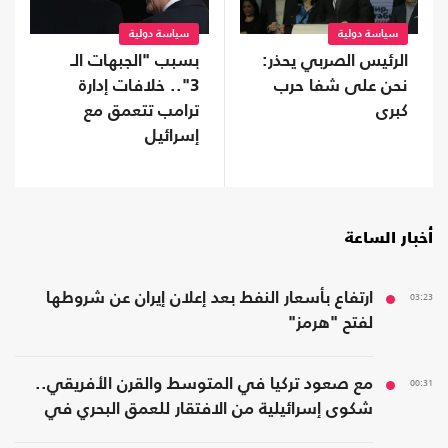
سياسة دولية
سياسة دولية
الرئيس الصربي يحذر:
بسبب "الجبهات الـ
نحن على شفا حرب
3".. خلافات إدارة
كبرى
ترامب تتعمق مع
إسرائيل
أخبار الساعة
03:23
ارتفاع بأسعار النفط بعد إعلان إيران عن شروطها
لفتح "هرمز"
00:31
مع صعود تركيا في المتوسط والقرن الأفريقي..
شكوى إسرائيلية من الافتقار للعمق البحري في
المنطقة