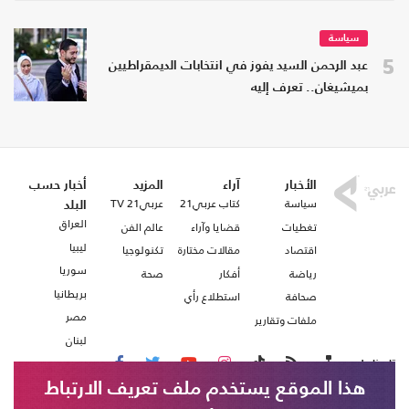
سياسة
5
عبد الرحمن السيد يفوز في انتخابات الديمقراطيين
بميشيغان.. تعرف إليه
الأخبار
آراء
المزيد
أخبار حسب
سياسة
كتاب عربي21
عربي21 TV
البلد
العراق
تغطيات
قضايا وآراء
عالم الفن
ليبيا
اقتصاد
مقالات مختارة
تكنولوجيا
سوريا
رياضة
أفكار
صحة
بريطانيا
صحافة
استطلاع رأي
مصر
ملفات وتقارير
لبنان
تابعنا على
هذا الموقع يستخدم ملف تعريف الارتباط