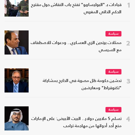
1
قيادات بـ "البوليساريو" تفتح باب النقاش حول مقترح
الحكم الذاتي المغربي
سياسة
2
ممثلات يرتدين الزي العسكري.. ودعوات للاصطفاف
مع السيسي
سياسة
3
تدشين حكومة ظل مصرية في الخارج بمشاركة
"تكنوقراط" ومعارضين
سياسة
4
تسلم 5 ملايين دولار.. البيت الأبيض: على الإمارات
منع أحد أدواتها من مهاجمة ترامب