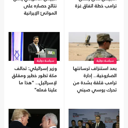
ترامب خطة اتفاق غزة
نتائج حصاره على
الموانئ الإيرانية
سياسة دولية
سياسة دولية
بعد استنزاف ترسانتها
وزير إسرائيلي: تحالف
الصاروخية.. إدارة
مكة تطور خطير ومقلق
ترامب قلقة بشدة من
لإسرائيل.. "هذا ما
تحرك روسي صيني
علينا فعله"