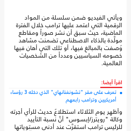
ويأتي الفيديو ضمن سلسلة من المواد
الرقمية التي اعتمد عليها ترامب خلال الفترة
الماضية، حيث سبق أن نشر صوراً ومقاطع
مولَّدة بالذكاء الاصطناعي تضمنت مشاهد
وُصفت بالمبالغ فيها، أو تلك التي أهان فيها
خصومه السياسيين وعدداً من الشخصيات
العالمية.
اقرأ أيضا:
تعرف على مقر "تشونغنانهاي" الذي دخله 3 رؤساء
أمريكيين وترامب رابعهم
وأظهر يوم الثلاثاء استطلاعٌ حديث للرأي أجرته
وكالة "رويترز/إبسوس" أنَّ نسبة التأييد
للرئيس ترامب استقرَّت عند أدنى مستوياتها