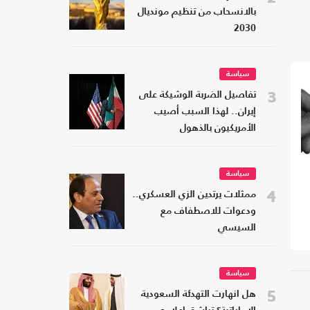
بالانسحاب من تنظيم مونديال
2030
سياسة
3
تفاصيل الضربة الوشيكة على
إيران.. لهذا السبب أصيب
الأمريكيون بالذهول
سياسة
4
ممثلات يرتدين الزي العسكري..
ودعوات للاصطفاف مع
السيسي
سياسة
5
هل انهارت التهدئة السعودية