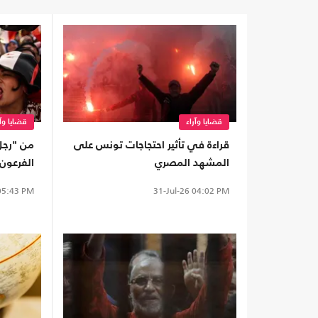
قضايا وآراء
قضايا وآر
قراءة في تأثير احتجاجات تونس على
من "رجل 
المشهد المصري
الفرعون
5:43 PM
31-Jul-26
04:02 PM