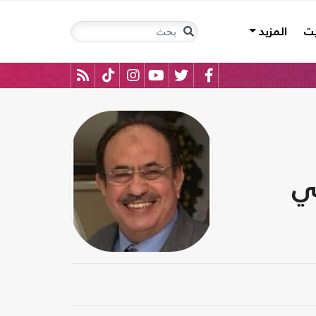
يت
المزيد
جي