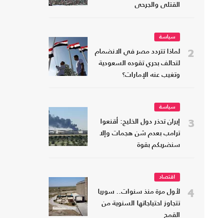
القتلى والجرحى
سياسة
2
لماذا تتردد مصر في الانضمام
لتحالف بحري تقوده السعودية
وتغيب عنه الإمارات؟
سياسة
3
إيران تحذر دول الخليج: أقنعوا
ترامب بعدم شن هجمات وإلا
سنضربكم بقوة
اقتصاد
4
لأول مرة منذ سنوات.. سوريا
تتجاوز احتياجاتها السنوية من
القمح