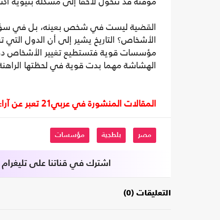
مؤقتة قد تتحول لاحقا إلى مشكلة بنيوية أكثر
القضية ليست في شخص بعينه، بل في سؤال 
الأشخاص؟ التاريخ يشير إلى أن الدول التي ت
مؤسسات قوية فتستطيع تغيير الأشخاص دون 
الهشاشة مهما بدت قوية في لحظتها الراهنة
المقالات المنشورة في عربي21 تعبر عن آراء أصحابها ولا تعبر عن رأي أو موقف الصحيفة.
مصر
بلطجية
مؤسسات
اشترك في قناتنا على تليغرام
التعليقات (0)