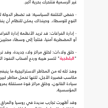
غير الرسمية فتتحرك بحرية أكبر.
- خفض التكلفة السياسية: قد تضطر الدولة 
النوع للوسطاء. وحينذاك يمكن للنظام أن ي
- إدارة الفراغات: قد تريد الأنظمة إدارة ال
أو المضطربة أمنيا، فتلجأ إلى وسطاء محليين
- خلق ولاءات: لخلق مراكز ولاء جديدة، وقد تريد
"
" لكسر هيبة وردع أصحاب النفوذ الت
البلطجية
وهذ كله له من المخاطر الاستراتيجية ما ينبغ
مكاسب قصيرة الأجل، لكنها تحمل مخاطر كب
سيادة القانون، وخلق مراكز قوة مستقلة بمرو
المؤسسية.
وقد أظهرت تجارب عديدة في روسيا والعراق و