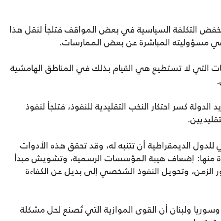
لخفض التكلفة السياسية في بعض المواقف فتلجأ لنقل هذا
نفي مسؤوليته المباشرة عن بعض الممارسات.
فراغات التي لا تستطيع هي القيام بذلك في المناطق الهامشية
.
 الدولة كسر احتكار النخب التقليدية للنفوذ، فتلجأ لنفوذ
قليديين.
ي للدول الديمقراطية أن تتنبه له، وقد تحقق هذه الأدوات
يرة منها: إضعاف هيبة المؤسسات الرسمية، وتشويش مبدأ
ر الزمن، وتحويل النفوذ الشخصي إلى بديل عن الكفاءة
سوريا ولبنان أن القوى الموازية التي تُصنع لحل مشكلة