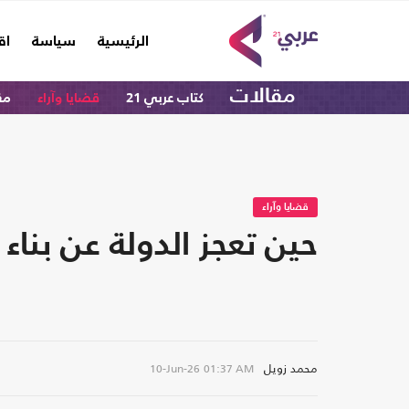
(current)
الرئيسية
سياسة
اق
مقالات
كتاب عربي 21
قضايا وآراء
مق
قضايا وآراء
حين تعجز الدولة عن بن
محمد زويل
10-Jun-26
01:37 AM