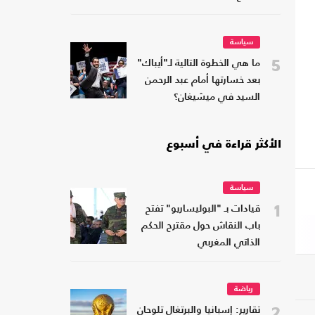
سياسة
5
ما هي الخطوة التالية لـ"أيباك"
بعد خسارتها أمام عبد الرحمن
السيد في ميشيغان؟
الأكثر قراءة في أسبوع
سياسة
1
قيادات بـ "البوليساريو" تفتح
باب النقاش حول مقترح الحكم
الذاتي المغربي
رياضة
2
تقارير: إسبانيا والبرتغال تلوحان