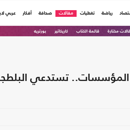
تصاد
رياضة
تغطيات
مقالات
صحافة
أفكار
عربي لا
الات مختارة
قائمة الكتاب
كاريكاتير
بورتريه
اء المؤسسات.. تستدعي البلط