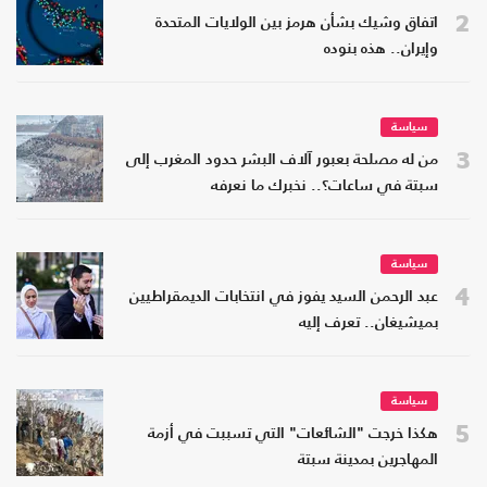
2
اتفاق وشيك بشأن هرمز بين الولايات المتحدة
وإيران.. هذه بنوده
سياسة
3
من له مصلحة بعبور آلاف البشر حدود المغرب إلى
سبتة في ساعات؟.. نخبرك ما نعرفه
سياسة
4
عبد الرحمن السيد يفوز في انتخابات الديمقراطيين
بميشيغان.. تعرف إليه
سياسة
5
هكذا خرجت "الشائعات" التي تسببت في أزمة
المهاجرين بمدينة سبتة