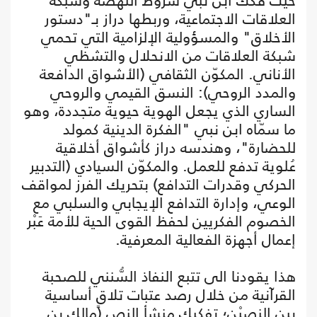
حيث فكك ابن نبي شروط النهضة وشبكة
العلاقات الاجتماعية، وربطها دراز بـ"دستور
الأخلاق" والمسؤولية الإلزامية التي تحمي
شبكة العلاقات من الانحلال والتشظي
الأناني. المكوّن الثقافي (الأشواق الدافعة
والمدد الروحي): النسق القيمي والروحي
الساري الذي يجعل الهوية حيوية متجددة، وهو
ما سمّاه ابن نبي "الفكرة الدينية كمولد
للحضارة"، وهندسه دراز كأشواق أخلاقية
عُلوية تدفع للعمل. والمكوّن السيادي (التدبير
الحركي وقدرات التدافع) بتحريك الفرز لمواقف
الوعي، وإدارة التدافع الإيجابي والسلبي مع
الخصوم الفكريين لحفظ القوى الحية للأمة عَبْر
إعمال أجهزة الفعالية المعرفية.
هذا يقودنا الى تتبع النفاذ السُّنني للصحبة
القرآنية من خلال رصد عتبات تلاقٍ أساسية
بين النصيْن؛ تفكيك منشأ النص (مالك بن