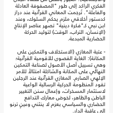
الفكري الراكد إلى طور "المصفوفة العادلة
والفاعلة". تُرجمت المعاني القرآنية عند دراز
كدستور أخلاقي ملزم يحكم السلوك، وعند
ابن نبي كـ"فكرة دينية" تصهر عناصر الإنتاج
(الإنسان، التراب، الوقت) لتوليد الحركة
الحضارية المبدعة.
- عتبة المغازي (الاستخلاف والتمكين على
المكانة): الغاية القصوى للأقومية القرآنية؛
وهي تسييل أصل الأصول لصناعة التمكين
النهائي على المكانة والشاكلة امتثالاً للأمر
الإلهي الصارم. المغازي القرآنية عند الرجلين
تقود المنظومة الحركية الرسالية الواعية
لاستثمار المسخرات، وإعمال سنن التغيير
الباطن والظاهر، لخوض معارك التدافع
الحضاري والسياسي بعزم لا ينثني وعينٍ ترنو
إلى عاقبة الدار.