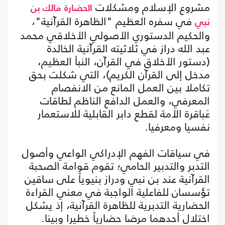
مشروع الإسلام ومشكلات
الحضارة
مالك بن
في سفره العظيم "الظاهرة القرآنية"،
نبي
والحكيم الدستوري الأصولي الأخلاقي محمد
عبد الله دراز في ثلاثيته القرآنية الخالدة
(دستور الأخلاق في القرآن، النبأ العظيم،
مدخل إلى القرآن الكريم)، التي شكلت بحق
تكاملا بين العمل المانع من الانفصام
المعرفي، والعمل الدافع الناظم لطاقات
عَباقرة الأمة لقطع دابر القابلية للاستعمار
نفسيا ومعرفيا.
في سياقات الفهم الإدراكي الواعي وأصول
التدبر والتدبير الحامي؛ تقوم قوامة الصحبة
القرآنية عند بن نبي ودراز بنيوياً على ساقين
تؤسسان للفاعلية الواجبة في معني القراءة
الحضارية التدبرية للظاهرة القرآنية، إذ يشكل
اختلال أحدهما مرضا حضارياً خطيرا وبينا.