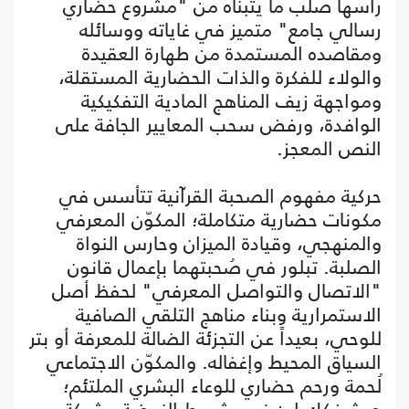
رأسها صلب ما يتبناه من "مشروع حضاري
رسالي جامع" متميز في غاياته ووسائله
ومقاصده المستمدة من طهارة العقيدة
والولاء للفكرة والذات الحضارية المستقلة،
ومواجهة زيف المناهج المادية التفكيكية
الوافدة، ورفض سحب المعايير الجافة على
النص المعجز.
حركية مفهوم الصحبة القرآنية تتأسس في
مكونات حضارية متكاملة؛ المكوّن المعرفي
والمنهجي، وقيادة الميزان وحارس النواة
الصلبة. تبلور في صُحبتهما بإعمال قانون
"الاتصال والتواصل المعرفي" لحفظ أصل
الاستمرارية وبناء مناهج التلقي الصافية
للوحي، بعيداً عن التجزئة الضالة للمعرفة أو بتر
السياق المحيط وإغفاله. والمكوّن الاجتماعي
لُحمة ورحم حضاري للوعاء البشري الملتئم؛