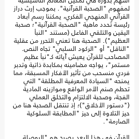
أسهم بدوره في تمكين المعالم التأسيسية
لمفهوم "الصحبة القرآنية". بموجب إرث دراز
القرآني المنهجي الفكري، يمكننا رسم أبعاد
رئيسة تُحدد ماهية "الصحبة القرآنية"؛ صحبة
اليقين والتلقي الفاعل (مستند "النبأ
العظيم"). الصحبة هنا تعني التحرر من عقلية
"الناقل" أو "الركود السلبي" تجاه النص.
المصاحب للقرآن يعيش آياته كـ"نبأ عظيم
مستمر"، يواجه مضامينه بمكابدة ذاتية وتدبر
فردي منسحب من تأثير الأفكار المسبقة، مما
يمنحه "السيادة المعرفية المطلقة" التي
تحطم صنم الأمر الواقع وموازينه المادية
الفجة، وصحبة الالتزام والتخلق العملي
("دستور الأخلاق")؛ إذ تنتقل الصحبة هنا من
حيز التلاوة إلى حيز "المطابقة السلوكية
الصارمة".
القرآن في هذا البعد يصبح هو "البوصلة