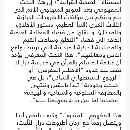
أسميناه "الصحبة القرآنية"؛ إن هذا النحت
المفهومي يعد التتويج المنهاجي الأتم الذي
يلم وينظم بين مؤلفات الأطروحات الدرازية
الثلاث الكبرى (النبأ العظيم، دستور الأخلاق،
والمدخل)، وينقلها من فضاء المعالجة العلمية
الجافة إلى فضاء "التخلق وساحات القيم
والمصاحبة الحركية الميدانية التي ترتبط بواقع
الناس ومعاشهم". هذا النحت المعرفي يؤكد
أن علاقة المسلم بالقرآن في مدرسة دراز لا
تقف عند حدود "الاطلاع المعرفي" أو
"الرجوع الاستظهاري الساكن"، بل هي
"صحبة وجودية" تبدأ باليقين وتنتهي
بالمطابقة السلوكية والسيادية والهيمنة؛
"مصدقا لما بين يديه ومهيمنا عليه".
هذا المفهوم "المنحوت" وكيف يلتقي أبدا
ويتصل رحماً مع أركان أطروحات دراز الثلاث؛