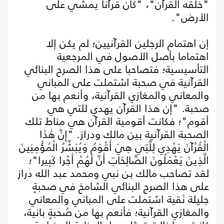
"خلقه القرآن"، "كان قرآنا يمشي على
الأرض".
إن اهتمام الرجلين القرآنيين؛ لم يكن إلا
اهتماما بأصل الأصول في المرجعية
التأسيسية؛ فتصاحبا على هذا الصرح البنائي
القرآنية في صحبة اشتملت على المباني
والمعاني والمغازي القرآنية، وأنعم بها من
صحبة. "إن هذا القرآن يهدي للتي هي
أقوم"؛ فكانت أقومية القرآن هي مناط تلك
الصحبة القرآنية بين مالك ودراز. "إِنَّ هَٰذَا
الْقُرْآنَ يَهْدِي لِلَّتِي هِيَ أَقْوَمُ وَيُبَشِّرُ الْمُؤْمِنِينَ
الَّذِينَ يَعْمَلُونَ الصَّالِحَاتِ أَنَّ لَهُمْ أَجْرا كَبِيرا"؛
لقد تصاحب مالك بن نبي ومحمد عبد الله دراز
على هذا الصرح البنائي الشامخ في صحبةٍ
جليلة نَقية اشتملت على المباني والمعاني
والمغازي القرآنية؛ فأنعم بها من صُحبةٍ بانية،