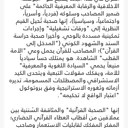
الأخلاقية والرقابة المعرفية الحاكمة" على
ضمير المصاحب وسلوكه (فردياً، وأسرياً،
واجتماعياً، وسياسياً)، إنها صحبة تُحيل القيم
النظرية إلى "ورقات تشغيلية" وإجراءات
تمكينية مسددة بالوحي. وأخيرا صحبة حراسة
السند والشهود الكوني ("المدخل إلى
القرآن")؛ المصاحب للقرآن يحمل وعي "الأمة
القطب" الشاهدة. هو يمتلك حساً سيادياً
منيعاً يحمي "السيادة اللغوية والمعرفية"
للأمة، ويفكك مقولات التبعية ويتحدى الكيد
الاستشراقي والمصطلحات المسمومة، تديره
أزماته وثغوره الاستراتيجية وفق بروتوكول
"اعتبار الواقع لا تحكيمه".
إنها "الصحبة القرآنية" والمثاقفة السُننية بين
عملاقين من أقطاب العطاء القرآني الحضاري؛
المفكر المفكك لقابليات الاستعمار وصاحب