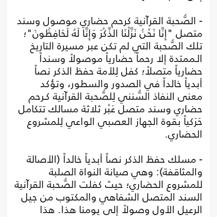
- الصُّحبة القرآنية كرحم حضاري موصول وسند
متصل "إِنَّا نَحْنُ نَزَّلْنَا الذِّكْرَ وَإِنَّا لَهُ لَحَافِظُونَ"؛
تلك الصُّحبة التي لم تكن عبر مسيرة التاريخ
الـممتدة إلا رحماً حضارياً موصولاً وسنداً
حضارياً متصلاً؛ كفل لِلأمة حفظ الذكر نصاً
أبدياً خالداً في الصدور والسطور، وتؤكد
معنى النفاذ السُّنني لِلصُّحبة القرآنية كـرحم
حضاري وسند متصل عَبْر ثلاثة مسالك تتكامل
حَرَكياً بقوة الجهاز العصبي الواعي لِلمشروع
الحضاري.
- مسلك حفظ الذكر نصاً أبدياً خالداً (الأصالة
والمثاقفة): وهي صيانة النواة الصلبة
للمشروع الحضاري؛ حيث كفلت الصُّحبة القرآنية
السند المتصل الشفاهي والمكتوب من جيل
الرعيل الأول وصولاً إلى يومنا هذا. هذا