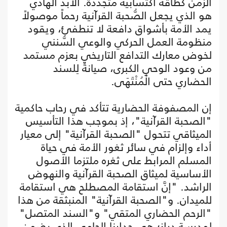
الزمن كطاقة اكتسابية متجددة. الأبد الهادي
هو الذي يجعل الصُّحبة القرآنية رحماً موصولاً
يمد الأمة بأشواق دافعة لا تنطفئ، ويقود
منظومة العمل الحركي والوعي السُّنني
لخوض معارك التدافع التاريخي بعزم مستمد
من وعود الوحي الكبرى، صيانةً لِلسند
الحضاري حتى الْمُنْتَهَى.
إن المصفوفة الحضارية تتأكد في رحاب حاكمية
"الصحبة القرآنية"، إذ بموجب هذا التأسيس
الميثاقي تتحول "الصحبة القرآنية" إلى معيار
أداء وإلزام في سائر ثغور الأمة في حياة
المسلم المرابط على ثغره ملتزما الأصول
الأساسية لميثاق الصحبة القرآنية والنهوض
الراشد. "إنَّ استقامة المصطلح هي استقامة
للميدان. و"الصحبة القرآنية" المنبثقة من هذا
"الرحم الحضاري المتقي" و"السند المتصل"
لمدرسة دراز؛ هي جدارنا الحامي الذي يضمن