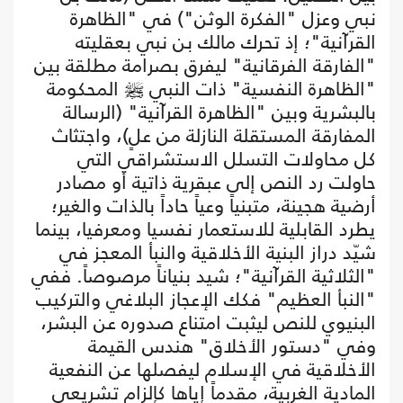
نبي وعزل "الفكرة الوثن") في "الظاهرة
القرآنية"؛ إذ تحرك مالك بن نبي بعقليته
"الفارقة الفرقانية" ليفرق بصرامة مطلقة بين
"الظاهرة النفسية" ذات النبي ﷺ المحكومة
بالبشرية وبين "الظاهرة القرآنية" (الرسالة
المفارقة المستقلة النازلة من علٍ)، واجتثاث
كل محاولات التسلل الاستشراقي التي
حاولت رد النص إلى عبقرية ذاتية أو مصادر
أرضية هجينة، متبنياً وعياً حاداً بالذات والغير؛
يطرد القابلية للاستعمار نفسيا ومعرفيا، بينما
شيّد دراز البنية الأخلاقية والنبأ المعجز في
"الثلاثية القرآنية"؛ شيد بنياناً مرصوصاً. ففي
"النبأ العظيم" فكك الإعجاز البلاغي والتركيب
البنيوي للنص ليثبت امتناع صدوره عن البشر،
وفي "دستور الأخلاق" هندس القيمة
الأخلاقية في الإسلام ليفصلها عن النفعية
المادية الغربية، مقدماً إياها كإلزام تشريعي