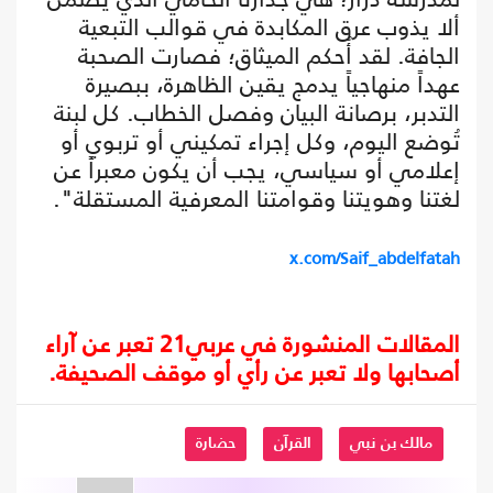
ألا يذوب عرق المكابدة في قوالب التبعية
الجافة. لقد أُحكم الميثاق؛ فصارت الصحبة
عهداً منهاجياً يدمج يقين الظاهرة، ببصيرة
التدبر، برصانة البيان وفصل الخطاب. كل لبنة
تُوضع اليوم، وكل إجراء تمكيني أو تربوي أو
إعلامي أو سياسي، يجب أن يكون معبراً عن
لغتنا وهويتنا وقوامتنا المعرفية المستقلة".
x.com/Saif_abdelfatah
المقالات المنشورة في عربي21 تعبر عن آراء
أصحابها ولا تعبر عن رأي أو موقف الصحيفة.
مالك بن نبي
القرآن
حضارة