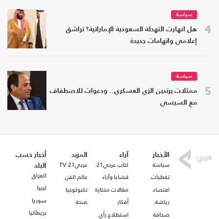
سياسة
4
هل انهارت التهدئة السعودية الإماراتية؟ تراشق
إعلامي واتهامات جديدة
سياسة
5
ممثلات يرتدين الزي العسكري.. ودعوات للاصطفاف
مع السيسي
الأخبار
آراء
المزيد
أخبار حسب
سياسة
كتاب عربي21
عربي21 TV
البلد
العراق
تغطيات
قضايا وآراء
عالم الفن
ليبيا
اقتصاد
مقالات مختارة
تكنولوجيا
سوريا
رياضة
أفكار
صحة
بريطانيا
صحافة
استطلاع رأي