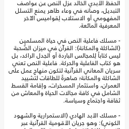
الحفظ الأبدي الخالد عزل النص عن عواصف
التبديل، وصانه في وعاء طاهر يمنع التسلل
المفهومي أو الاستلاب لِقواميس الآخر
المعرفية المائعة.
- مسلك فاعلية النص في حياة المسلمين
(الشاكلة والمكانة): القرآن في ميزان الصُّحبة
ليس كتاباً لِلمجالس الباردة أو الجدل الراكد، بل
هو كتاب الفاعلية والحركة. فاعلية النص تعني
سريان المعاني القرآنية لتكون منهاج عمل على
الشاكلة والمكانة؛ صاهرةً للطاقات لتشييد
العمران، واستثمار المسخرات، وإقامة القسط
الشامل في كافة مجالات الحياة والمعاش من
ثقافة واجتماع وسياسة.
- مسلك الأبد الهادي (الاستمرارية والشهود
الكوني): وهو جريان الأقومية القرآنية عبر