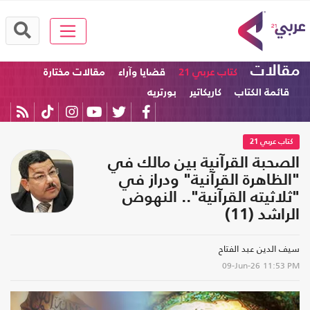
مقالات
كتاب عربي 21
قضايا وآراء
مقالات مختارة
قائمة الكتاب
كاريكاتير
بورتريه
كتاب عربي 21
الصحبة القرآنية بين مالك في
"الظاهرة القرآنية" ودراز في
"ثلاثيته القرآنية".. النهوض
الراشد (11)
سيف الدين عبد الفتاح
09-Jun-26
11:53 PM