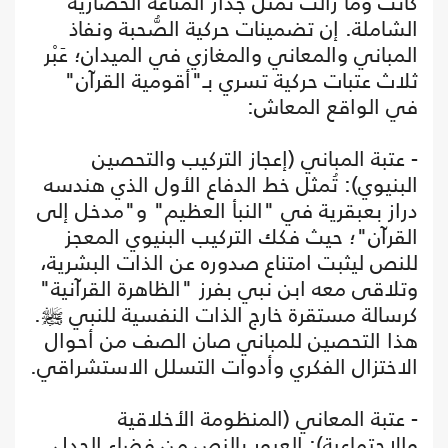
كانت وما زالت تمثل جدار المناعة الحضارية
الشاملة. إن تضمينات حركية الصُّحبة ونفاذ
المباني والمعاني والمغازي في الميدان؛ عَبْر
ثلاث عتبات حركية تسري بـ"أقومية القرآن"
في الواقع المعاش:
- عتبة المباني (إعجاز التركيب والتحصين
البنيوي): تُمثل خط الدفاع الأول الذي هندسه
دراز بعبقرية في "النبأ العظيم" و"مدخل إلى
القرآن"؛ حيث فكك التركيب البنيوي المعجز
للنص ليثبت امتناع صدوره عن الذات البشرية،
وتلاقى معه ابن نبي بفرز "الظاهرة القرآنية"
كرسالة مستقرة خارج الذات النفسية للنبي ﷺ.
هذا التحصين للمباني صان الصف من أحوال
الاختزال الفكري وأدوات التسلل الاستشراقي.
- عتبة المعاني (المنظومة الأخلاقية
والاجتماعية): العبور بالنص من فضاء الجدل