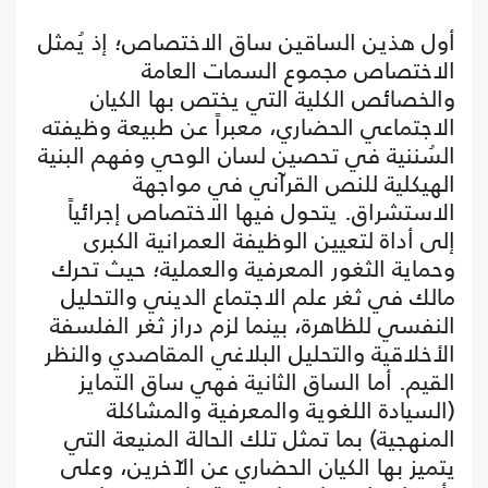
أول هذين الساقين ساق الاختصاص؛ إذ يُمثل
الاختصاص مجموع السمات العامة
والخصائص الكلية التي يختص بها الكيان
الاجتماعي الحضاري، معبراً عن طبيعة وظيفته
السُننية في تحصين لسان الوحي وفهم البنية
الهيكلية للنص القرآني في مواجهة
الاستشراق. يتحول فيها الاختصاص إجرائياً
إلى أداة لتعيين الوظيفة العمرانية الكبرى
وحماية الثغور المعرفية والعملية؛ حيث تحرك
مالك في ثغر علم الاجتماع الديني والتحليل
النفسي للظاهرة، بينما لزم دراز ثغر الفلسفة
الأخلاقية والتحليل البلاغي المقاصدي والنظر
القيم. أما الساق الثانية فهي ساق التمايز
(السيادة اللغوية والمعرفية والمشاكلة
المنهجية) بما تمثل تلك الحالة المنيعة التي
يتميز بها الكيان الحضاري عن الآخرين، وعلى