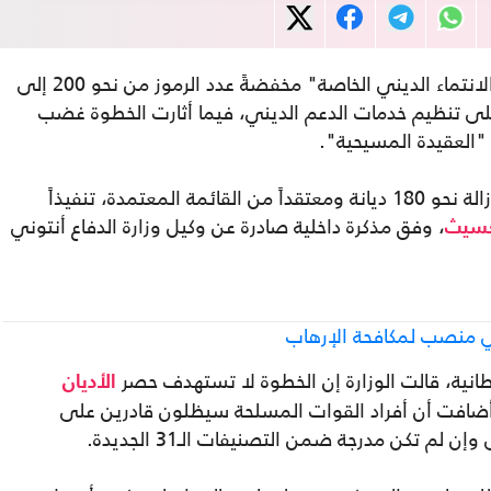
أجرت وزارة الحرب الأمريكية تحديثاً لـ"قوانين الانتماء الديني الخاصة" مخفضةً عدد الرموز من نحو 200 إلى
على تنظيم خدمات الدعم الديني، فيما أثارت الخطوة غضب
العقيدة المسيحية".
ووفقاً لشبكة "فوكس نيوز"، قامت الوزارة بإزالة نحو 180 ديانة ومعتقداً من القائمة المعتمدة، تنفيذاً
، وفق مذكرة داخلية صادرة عن وكيل وزارة الدفاع أنتوني
سيث
 في منصب لمكافحة الإرهاب
طانية، قالت الوزارة إن الخطوة لا تستهدف حصر
الأديان
، وأضافت أن أفراد القوات المسلحة سيظلون قادرين على
 تكن مدرجة ضمن التصنيفات الـ31 الجديدة.