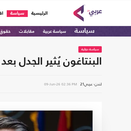
(current)
الرئيسية
سياسة
اق
سياسة
سياسة عربية
مقابلات
حقوق 
سياسة دولية
البنتاغون يُثير الجدل بعد حذفه 180 ديانة وعقيدة من قائمة 
لندن- عربي21
09-Jun-26
02:36 PM