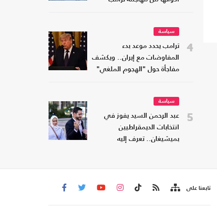
سياسة
4
ترامب يحدد موعد بدء
المفاوضات مع إيران.. ويكشف
مفاجأة حول "الهجوم الملغي"
سياسة
5
عبد الرحمن السيد يفوز في
انتخابات الديمقراطيين
بميشيغان.. تعرف إليه
تابعنا على