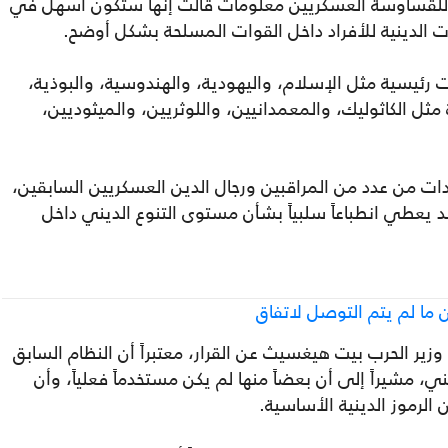
ر للقساوسة العسكريين معلومات قالت إنها ستكون أسهل في
ت الدينية للأفراد داخل القوات المسلحة بشكل أوضح.
ت رئيسية مثل الإسلام، واليهودية، والهندوسية، والبوذية،
ل الكاثوليك، والمعمدانيين، واللوثريين، والميثوديين،
ادات من عدد من المراقبين ورجال الدين العسكريين السابقين،
قد يعطي انطباعاً سلبياً بشأن مستوى التنوع الديني داخل
ما لم يتم التوصل لاتفاق
ير الحرب بيت هيغسيث عن القرار، معتبراً أن النظام السابق
 كبير" بعد أن تجاوز 200 رمز ديني، مشيراً إلى أن بعضاً منها لم يكن مستخدماً فعلياً، وأن
لرموز الدينية الأساسية.