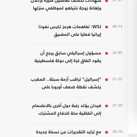
07:51
شهادات تكشف تفاصيل مثيرة لإذلال
وإهانة زوجة نتنياهو لموظفي منزلها
00:13
WSJ: تفاهمات هرمز تكرس نفوذا
إيرانيا فعليا على المضيق
22:45
مسؤول إسرائيلي سابق يرجح أن
يقود اتفاق غزة إلى دولة فلسطينية
21:22
"إسرائيل" تراقب أزمة سبتة.. المغرب
يكشف نقطة ضعف أوروبا على
حدودها مع أفريقيا
21:20
فيدان يؤكد رغبة دول أخرى بالانضمام
إلى اتفاقية مكة للدفاع المشترك
20:19
مع تزايد التقديرات عن نسخة جديدة