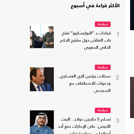
الأكثر قراءة في أسبوع
سياسة
1
قيادات بـ "البوليساريو" تفتح
باب النقاش حول مقترح الحكم
الذاتي المغربي
سياسة
2
ممثلات يرتدين الزي العسكري..
ودعوات للاصطفاف مع
السيسي
سياسة
3
تسلم 5 ملايين دولار.. البيت
الأبيض: على الإمارات منع أحد
أدواتها من مهاجمة ترامب