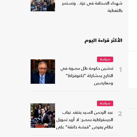
شهداء الصحافة في غزة.. وتستمر
بالتغطية
الأكثر قراءة اليوم
سياسة
1
تدشين حكومة ظل مصرية في
الخارج بمشاركة "تكنوقراط"
ومعارضين
سياسة
2
عبد الرحمن السيد ينتقد غياب
الديمقراطية بمصر: لا أريد تمويل
نظام يفرض "قبضة خانقة" على
شعبه