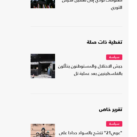
معلومات تؤدي إلى تعطيل الحرس
الثوري
تغطية ذات صلة
سياسة
جيش الاحتلال والمستوطنون ينكّلون
بالفلسطينيين بعد عملية تل
تقرير خاص
سياسة
"عربي21" تتشح بالسواد حدادا على