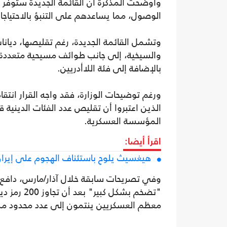
وأوضحت المذكرة أن القائمة الجديدة ستوف
الوصول، مما يساعدهم على التنبؤ بالاحتياجا
وتشمل القائمة الجديدة، رغم تقليصها، ديانا
والسيخية، إلى جانب طوائف مسيحية متعددة مث
بالإضافة إلى فئة اللاأدريين.
ورغم توضيحات الوزارة، فقد واجه القرار انتق
الذين اعتبروا أن تقليص عدد الفئات الدينية 
المؤسسة العسكرية.
اقرأ أيضا:
هيغسيث يلوح باستئناف الهجوم على إيران 
وفي تصريحات سابقة خلال آذار/مارس، دافع وز
"تضخم بشكل
معظم العسكريين ينتمون إلى عدد محدود من ا