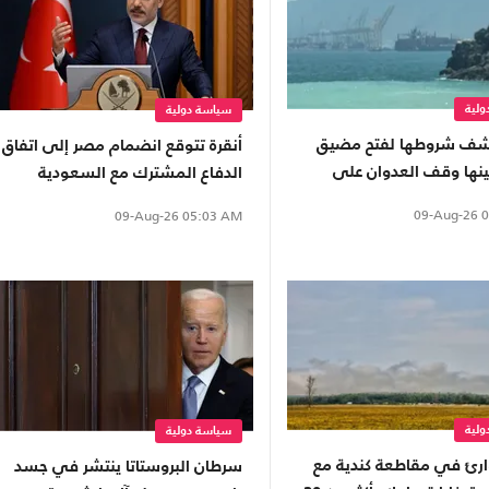
لية
سياسة دولية
كشف شروطها لفتح مضيق
أنقرة تتوقع انضمام مصر إلى اتفاق
ينها وقف العدوان على
الدفاع المشترك مع السعودية
"
وباكستان
09-Aug-26
0
09-Aug-26
05:03 AM
لية
سياسة دولية
ارئ في مقاطعة كندية مع
سرطان البروستاتا ينتشر في جسد