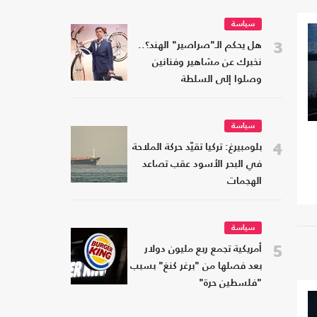
سياسة
3
هل يحكم الـ"صراصير" الهند؟..
نخبرك عن مشاهير وفنانين
وصلوا إلى السلطة
سياسة
4
بلومبيرغ: تركيا تقيّد حركة الملاحة
في البحر الأسود عقب تصاعد
الهجمات
سياسة
5
أمريكية تجمع ربع مليون دولار
بعد فصلها من "برغر كنغ" بسبب
"فلسطين حرة"