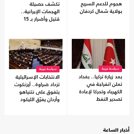
هجوم للدعم السريع
تكشف حصيلة
بولاية شمال كردفان
الهجمات الإيرانية..
قتيل وأضرار بـ 15
سفينة
سياسة عربية
سياسة عربية
بعد زيارة تركيا.. بغداد
الانتخابات الإسرائيلية
تعلن انفراجة في
تزداد ضراوة.. آيزنكوت
الكهرباء وتحركا لإعادة
يتفوق على نتنياهو
تصدير النفط
وأردان يفرّق الليكود
أخبار الساعة