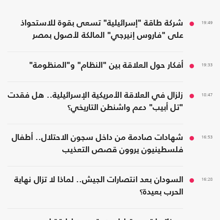
19:49
شركة طاقة "إسرائيلية" تسعى بقوة للاستحواذ
على "فاروس إنيرجي" المالكة لأصول بمصر
19:33
أفكار حول العلاقة بين "النظام" و"المنظومة"
18:47
زلزال في العلاقة الأمريكية الإسرائيلية.. هل فقدت
"تل أبيب" دعم واشنطن التاريخي؟
16:53
شهادات صادمة من داخل سجون الاحتلال.. أطفال
فلسطينيون يروون قصص التعذيب
16:28
السودان بعد انتصارات الجيش.. لماذا لا تزال نهاية
الحرب بعيدة؟