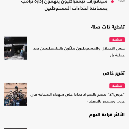
16:20
سيناتورات ديمقراطيون يتهمون إدارة ترامب
بمساندة اعتداءات المستوطنين
تغطية ذات صلة
سياسة
جيش الاحتلال والمستوطنون ينكّلون بالفلسطينيين بعد
عملية تل
تقرير خاص
سياسة
"عربي21" تتشح بالسواد حدادا على شهداء الصحافة في
غزة.. وتستمر بالتغطية
الأكثر قراءة اليوم