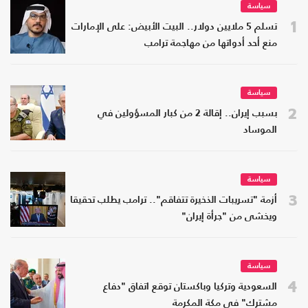
سياسة
1
تسلم 5 ملايين دولار.. البيت الأبيض: على الإمارات
منع أحد أدواتها من مهاجمة ترامب
سياسة
2
بسبب إيران.. إقالة 2 من كبار المسؤولين في
الموساد
سياسة
3
أزمة "تسريبات الذخيرة تتفاقم".. ترامب يطلب تحقيقا
ويخشى من "جرأة إيران"
سياسة
4
السعودية وتركيا وباكستان توقع اتفاق "دفاع
مشترك" في مكة المكرمة