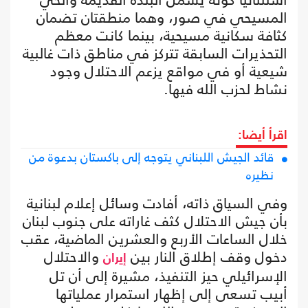
المسيحي في صور، وهما منطقتان تضمان
كثافة سكانية مسيحية، بينما كانت معظم
التحذيرات السابقة تتركز في مناطق ذات غالبية
شيعية أو في مواقع يزعم الاحتلال وجود
نشاط لحزب الله فيها.
اقرأ أيضا:
قائد الجيش اللبناني يتوجه إلى باكستان بدعوة من
نظيره
وفي السياق ذاته، أفادت وسائل إعلام لبنانية
بأن جيش الاحتلال كثف غاراته على جنوب لبنان
خلال الساعات الأربع والعشرين الماضية، عقب
دخول وقف إطلاق النار بين
والاحتلال
إيران
الإسرائيلي حيز التنفيذ، مشيرة إلى أن تل
أبيب تسعى إلى إظهار استمرار عملياتها