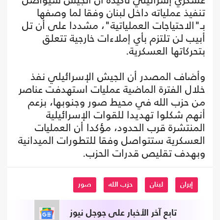
تنفيذ عملياته داخل لبنان وفقا لما وصفها
بـ"الاحتياجات العملياتية"، مشددا على أن تل
أبيب لن تلتزم بأي إملاءات خارجية تتعلق
بتحركاتها العسكرية.
وأضاف المصدر أن الجيش الإسرائيلي نفذ
خلال الفترة الماضية عمليات استهدفت عناصر
من حزب الله في محيط صور وجنوبها، بزعم
أنهم شكلوا تهديدا للقوات الإسرائيلية
المنتشرة قرب الحدود، مؤكدا أن العمليات
العسكرية ستتواصل وفقا للتطورات الميدانية
وبهدف تقليص قدرات الحزب.
إيران
لبنان
حزب الله
صور
تابع آخر الأخبار على جوجل نيوز