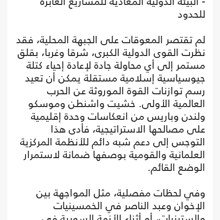
- البيئة الدولية المعادية للمشاريع العابرة
للحدود
لم تقتصر المعوقات على الجبهة المحلية، فقد
نظرت القوى الدولية الكبرى، شرقا وغربا، بقلق
مستمر إلى أي محاولة جادة لإعادة إحياء كتلة
جيوسياسية إسلامية مستقلة يمكن أن تعيد
رسم توازنات القوة الموروثة عن الحرب
العالمية الأولى. خشيت واشنطن وموسكو
ولندن وباريس من انعكاسات وحدة إقليمية
على مصالحها الاستراتيجية، فأدى هذا
التوجس إلى دعم شبه دائم للأنظمة المركزية
العلمانية والقومية بوصفها ضمانة لاستمرار
الوضع القائم.
وفي لحظات مفصلية، مثل المواجهة بين
الإخوان وعبد الناصر في الخمسينيات
والستينيات، أو أثناء الأزمة السورية في