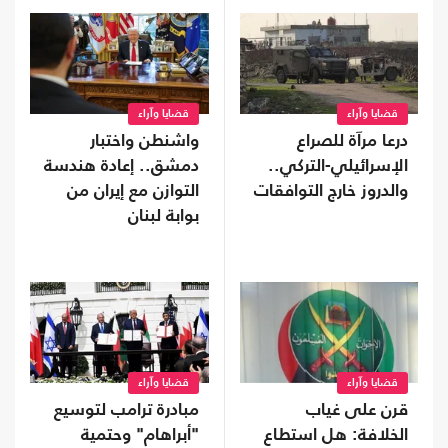
قضايا وآراء
قضايا وآراء
درعا مرآة للصراع
واشنطن واختبار
الإسرائيلي-التركي..
دمشق.. إعادة هندسة
والدروز خارج التوافقات
التوازن مع إيران من
بوابة لبنان
قضايا وآراء
قضايا وآراء
قرن على غياب
مبادرة ترامب لتوسيع
الخلافة: هل استطاع
"أبراهام" وحتمية