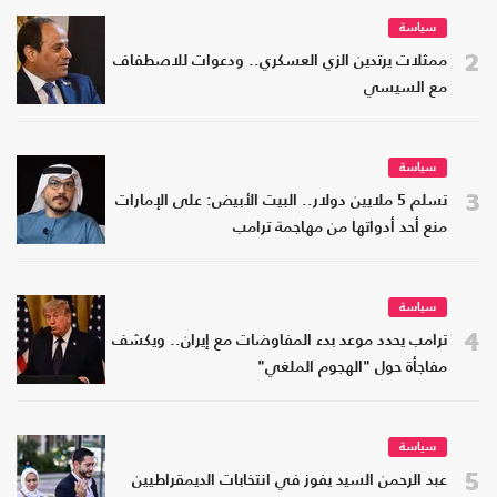
سياسة
2
ممثلات يرتدين الزي العسكري.. ودعوات للاصطفاف
مع السيسي
سياسة
3
تسلم 5 ملايين دولار.. البيت الأبيض: على الإمارات
منع أحد أدواتها من مهاجمة ترامب
سياسة
4
ترامب يحدد موعد بدء المفاوضات مع إيران.. ويكشف
مفاجأة حول "الهجوم الملغي"
سياسة
5
عبد الرحمن السيد يفوز في انتخابات الديمقراطيين