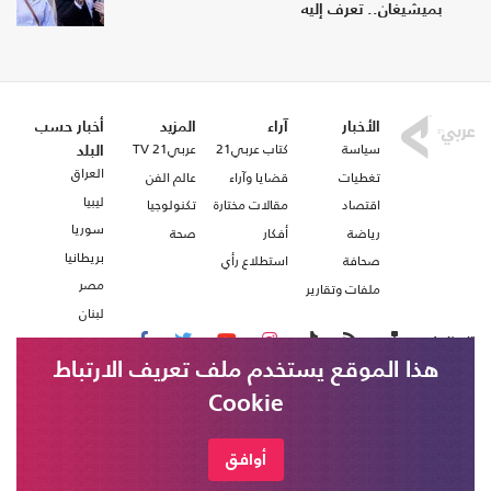
بميشيغان.. تعرف إليه
الأخبار
آراء
المزيد
أخبار حسب
سياسة
كتاب عربي21
عربي21 TV
البلد
العراق
تغطيات
قضايا وآراء
عالم الفن
ليبيا
اقتصاد
مقالات مختارة
تكنولوجيا
سوريا
رياضة
أفكار
صحة
بريطانيا
صحافة
استطلاع رأي
مصر
ملفات وتقارير
لبنان
تابعنا على
هذا الموقع يستخدم ملف تعريف الارتباط
Cookie
من نحن
اتصل بنا
أوافق
شروط الاستخدام
عربي21 ، جميع الحقوق محفوظة @ 2020