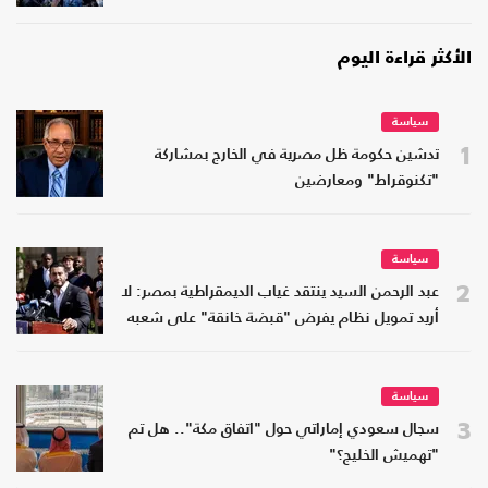
الأكثر قراءة اليوم
سياسة
1
تدشين حكومة ظل مصرية في الخارج بمشاركة
"تكنوقراط" ومعارضين
سياسة
2
عبد الرحمن السيد ينتقد غياب الديمقراطية بمصر: لا
أريد تمويل نظام يفرض "قبضة خانقة" على شعبه
سياسة
3
سجال سعودي إماراتي حول "اتفاق مكة".. هل تم
"تهميش الخليج؟"