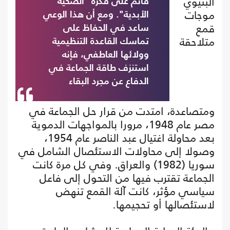
البنيوي
قائم على فكرة "الضحية
موجات
الأبدية". ومع أن هذا الوعي
قمع
ساعد في الحفاظ على
متلاحقة
تماسك القاعدة التنظيمية
وولائها العاطفي، فإنه
استنزف طاقة الجماعة في
الدفاع عن مجرد البقاء
ومتصاعدة، امتدت من قرار حل الجماعة في
مصر عام 1948، مرورا بالمواجهات الدموية
بعد محاولة اغتيال عبد الناصر عام 1954،
وصولا إلى محاولات الاستئصال الشامل في
سوريا (1982) والعراق. وفي كل مرة كانت
الجماعة تقترب فيها من التحول إلى فاعل
سياسي مؤثر، كانت آلة القمع تنهض
لاستئصالها أو تحجيمها.