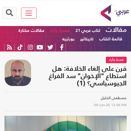
مقالات
كتاب عربي 21
قضايا وآراء
مقالات مختارة
قائمة الكتاب
كاريكاتير
بورتريه
قضايا وآراء
قرن على إلغاء الخلافة: هل
استطاع "الإخوان" سد الفراغ
الجيوسياسي؟ (1)
مصطفى الخليل
09-Jun-26
12:06 PM