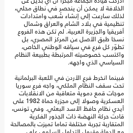
أدركت قيادة الجماعة مبكرا أن أي بديل عن
الخلافة لا يمكن أن ينحصر في نطاق محلي،
لذلك سارعت إلى إنشاء شُعب وامتدادات
تنظيمية في بلاد الشام والعراق وشمال
أفريقيا والجزيرة العربية. لم تكن هذه الفروع
نسخا طبق الأصل عن المركز المصري، بل
تطوّر كل فرع في سياقه الوطني الخاص،
واكتسب خصوصيته المرتبطة بطبيعة النظام
السياسي الذي واجهه.
فبينما انخرط فرع الأردن في اللعبة البرلمانية
تحت سقف النظام الملكي، واجه فرع سوريا
موجات قمع دموية متعاقبة من الانقلابات
العسكرية وصولا إلى مجزرة حماة 1982 على
أيدي نظام حافظ الأسد البعثي. وفي تونس،
قادت حركة النهضة ذات الجذور الفكرية
المتقاربة تجربة مختلفة تماما تميزت بالمصالحة
مع الدولة وقبول التداول السلمي على