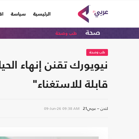
(current)
الرئيسية
سياسة
اق
صحة
طب وصحة
طب وصحة
نيويورك تقنن إنهاء الح
قابلة للاستغناء"
لندن – عربي21
09-Jun-26
09:38 AM