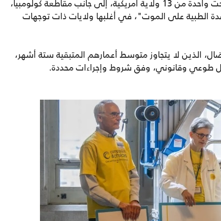
وبحسب نيويورك بوست، فإن نيويورك أصبحت واحدة من 13 ولاية أمريكية، إلى جانب مقاطعة كولومبيا،
ة الطبية على الموت"، في أغلبها ولايات ذات توجهات
ل، الذين لا يتجاوز متوسط أعمارهم المتبقية ستة أشهر،
ل طوعي وقانوني، وفق شروط وإجراءات محددة.