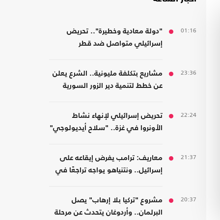
01:16
"دولة معادية وخطيرة".. تحريض
إسرائيلي متواصل ضد قطر
23:36
مشاريع بتكلفة مليونية.. الشرع يعلن
عن خطط لتنمية دير الزور السورية
22:24
تحريض إسرائيلي لإنهاء نشاط
الأونروا في غزة.. "سلاح أيديولوجي"
21:37
معاريف: ترامب يفرض إيقاعه على
إسرائيل.. ونتنياهو يواجه تراجعًا في
هامش القرار
20:37
مشروع "تركيا بلا إرهاب" يصل
البرلمان.. وأردوغان يتحدث عن مرحلة