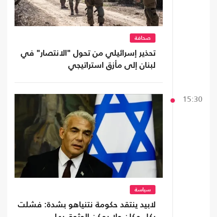
صحافة
تحذير إسرائيلي من تحول "الانتصار" في
لبنان إلى مأزق استراتيجي
15:30
سياسة
لابيد ينتقد حكومة نتنياهو بشدة: فشلت