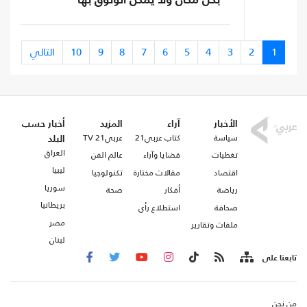
بكل مكان ولا يمكن الوثوق بها
1
2
3
4
5
6
7
8
9
10
التالي
الأخبار
آراء
المزيد
أخبار حسب
سياسة
كتاب عربي21
عربي21 TV
البلد
العراق
تغطيات
قضايا وآراء
عالم الفن
ليبيا
اقتصاد
مقالات مختارة
تكنولوجيا
سوريا
رياضة
أفكار
صحة
بريطانيا
صحافة
استطلاع رأي
مصر
ملفات وتقارير
لبنان
تابعنا على
من نحن