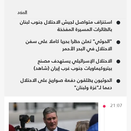
ورد الاحتلال الإسرائيلي بشن غارات على إيران.
المزيد
فيما سارع الرئيس الأمريكي دونالد ترامب لدعوة
استنزاف متواصل لجيش الاحتلال جنوب لبنان
الطرفين إلى وقف إطلاق النار.
بالطائرات المسيرة المفخخة
"الحوثي" تعلن حظرا بحريا كاملا على سفن
الاحتلال في البحر الأحمر
الاحتلال الإسرائيلي يستهدف مصنع
بيتروكيماويات جنوب غرب إيران (شاهد)
الحوثيون يطلقون دفعة صواريخ على الاحتلال
دعما لـ"غزة ولبنان"
21:07