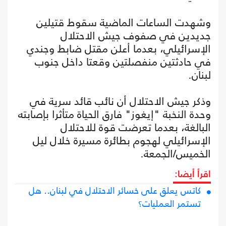
وشهدت الساعات الماضية سقوط قتيلين
جديدين في صفوف جيش الاحتلال
الإسرائيلي، بعدما أعلن مقتل ضابط وجندي
في حادثتين منفصلتين وقعتا داخل جنوب
لبنان.
وذكر جيش الاحتلال أن نائب قائد سرية في
وحدة النخبة "إيغوز" فارق الحياة متأثرا بإصابته
البالغة، بعدما تعرضت قوة للاحتلال
الإسرائيلي لهجوم بطائرة مسيرة خلال ليل
الخميس/الجمعة.
اقرأ أيضا:
كاتس يعلق على خسائر الاحتلال في لبنان.. هل
تستمر العمليات؟