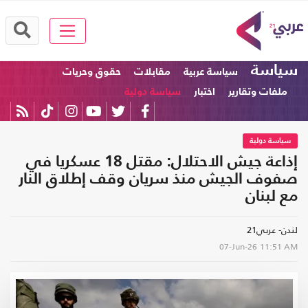
سياسة
سياسة عربية
مقابلات
حقوق وحريات
ملفات وتقارير
اختبار
سياسة دولية
سياسة دولية
إذاعة جيش الاحتلال: مقتل 18 عسكريا في
صفوف الجيش منذ سريان وقف إطلاق النار
مع لبنان
لندن- عربي21
07-Jun-26
11:51 AM