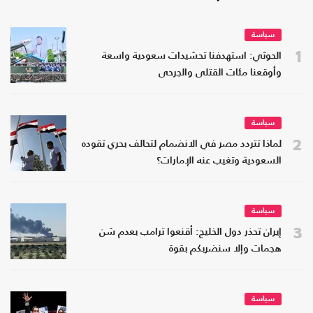
سياسة
1
الحوثي: استهدفنا تحشيدات سعودية واسعة
وأوقعنا مئات القتلى والجرحى
سياسة
2
لماذا تتردد مصر في الانضمام لتحالف بحري تقوده
السعودية وتغيب عنه الإمارات؟
سياسة
3
إيران تحذر دول الخليج: أقنعوا ترامب بعدم شن
هجمات وإلا سنضربكم بقوة
سياسة