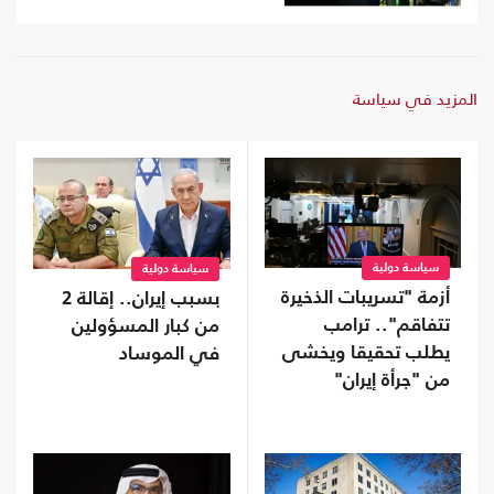
المزيد في سياسة
سياسة دولية
سياسة دولية
أزمة "تسريبات الذخيرة
بسبب إيران.. إقالة 2
تتفاقم".. ترامب
من كبار المسؤولين
يطلب تحقيقا ويخشى
في الموساد
من "جرأة إيران"