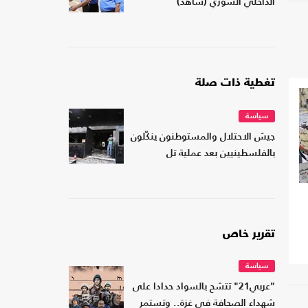
الداخلي السوري (شاهد)
تغطية ذات صلة
سياسة
جيش الاحتلال والمستوطنون ينكّلون
بالفلسطينيين بعد عملية تل
تقرير خاص
سياسة
"عربي21" تتشح بالسواد حدادا على
شهداء الصحافة في غزة.. وتستمر