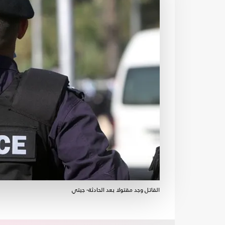
القاتل وجد مقتولا بعد الحادثة- جيتي