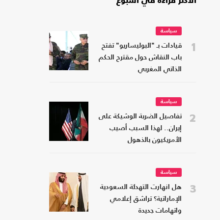
الأكثر قراءة في أسبوع
سياسة
1
قيادات بـ "البوليساريو" تفتح
باب النقاش حول مقترح الحكم
الذاتي المغربي
سياسة
2
تفاصيل الضربة الوشيكة على
إيران.. لهذا السبب أصيب
الأمريكيون بالذهول
سياسة
3
هل انهارت التهدئة السعودية
الإماراتية؟ تراشق إعلامي
واتهامات جديدة