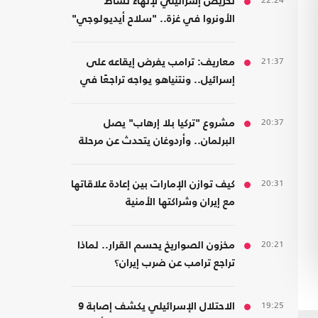
22:24
تحريض إسرائيلي لإنهاء نشاط
الأونروا في غزة.. "سلاح أيديولوجي"
21:37
معاريف: ترامب يفرض إيقاعه على
إسرائيل.. ونتنياهو يواجه تراجعًا في
هامش القرار
20:37
مشروع "تركيا بلا إرهاب" يصل
البرلمان.. وأردوغان يتحدث عن مرحلة
جديدة
20:31
كيف توازن الإمارات بين إعادة علاقاتها
مع إيران وشراكتها الأمنية
بـ"إسرائيل"؟
20:21
مخزون الصواريخ يحسم القرار.. لماذا
تراجع ترامب عن ضرب إيران؟
19:25
الاحتلال الإسرائيلي يكشف إصابة 9