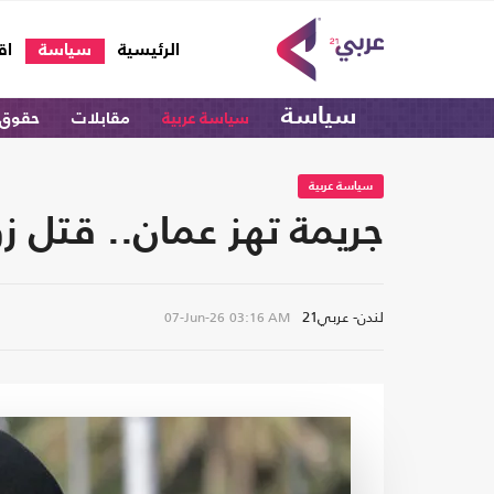
(current)
الرئيسية
سياسة
اق
سياسة
سياسة عربية
مقابلات
حقوق 
سياسة عربية
جريمة تهز عمان.. قتل 
لندن- عربي21
07-Jun-26
03:16 AM