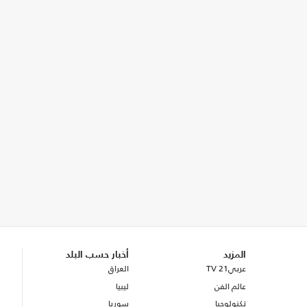
المزيد
أخبار حسب البلد
عربي21 TV
العراق
عالم الفن
ليبيا
تكنولوجيا
سوريا