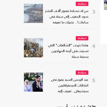
سياسة
3
من له مصلحة بعبور آلاف البشر
حدود المغرب إلى سبتة في
ساعات؟.. نخبرك ما نعرفه
سياسة
4
هكذا خرجت "الشائعات" التي
تسببت في أزمة المهاجرين
بمدينة سبتة
سياسة
5
عبد الرحمن السيد يفوز في
انتخابات الديمقراطيين
بميشيغان.. تعرف إليه