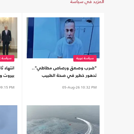
المزيد في سياسة
سياسة عربية
سياسة عر
"ضرب وصعق ورصاص مطاطي"..
انتهاء ث
تدهور خطير في صحة الطبيب
بيروت وت
المعتقل حسام أبو صفقة
بالجنوب
9:15 PM
05-Aug-26
10:32 PM