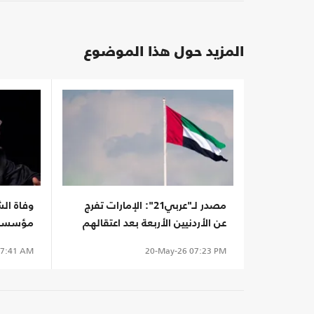
المزيد حول هذا الموضوع
مصدر لـ"عربي21": الإمارات تفرج
وفاة ال
عن الأردنيين الأربعة بعد اعتقالهم
مؤسسي "
10 سنوات
الأردن
7:41 AM
20-May-26
07:23 PM