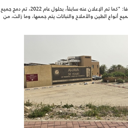
وقال رون مايكل، الرئيس التنفيذي لشركة أهافا: "كما تم الإعلان عنه سابقاً، بحلول عام 2022، تم دمج جميع
يع أنواع الطين والأملاح والنباتات يتم جمعها، وما زالت، من