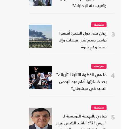
وتغيب عنه الإمارات؟
سياسة
3
إيران تحذر دول الخليج: أقنعوا
ترامب بعدم شن هجمات وإلا
سنضربكم بقوة
سياسة
4
ما هي الخطوة التالية لـ"أيباك"
بعد خسارتها أمام عبد الرحمن
السيد في ميشيغان؟
سياسة
5
قيادي بالنهضة التونسية لـ
"عربي21": أناشد الرئيس تبون