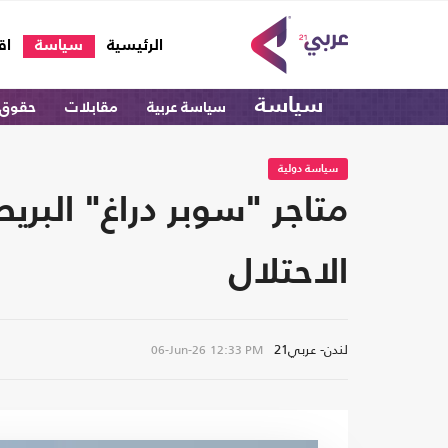
(current)
الرئيسية
سياسة
اق
سياسة
سياسة عربية
مقابلات
حقوق 
سياسة دولية
متاجر "سوبر دراغ" البري
الاحتلال
لندن- عربي21
06-Jun-26
12:33 PM