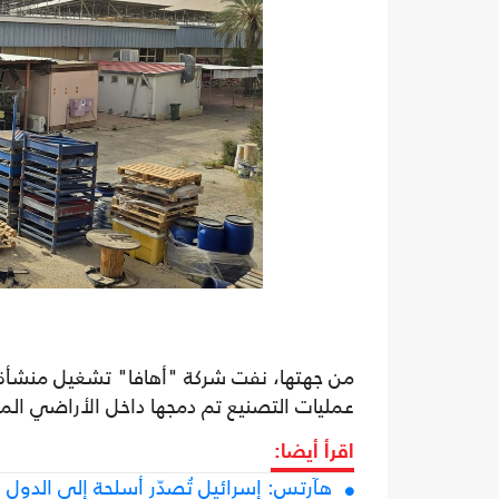
من جهتها، نفت شركة "أهافا" تشغيل منشأة
عمليات التصنيع تم دمجها داخل الأراضي المع
اقرأ أيضا:
هآرتس: إسرائيل تُصدّر أسلحة إلى الدول ال