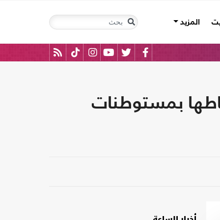
يت
المزيد
تباطها بمستوطنات
أخبار الساعة