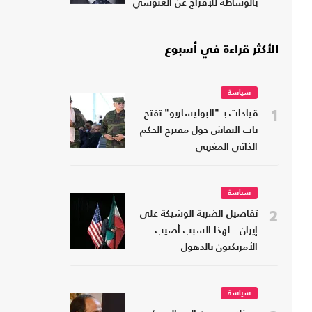
بالوساطة للإفراج عن الغنوشي
الأكثر قراءة في أسبوع
سياسة
1
قيادات بـ "البوليساريو" تفتح
باب النقاش حول مقترح الحكم
الذاتي المغربي
سياسة
2
تفاصيل الضربة الوشيكة على
إيران.. لهذا السبب أصيب
الأمريكيون بالذهول
سياسة