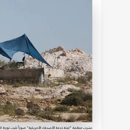
نشرت منظمة "لجنة خدمة الأصدقاء الأمريكية" صوراً تثبت تورط ال