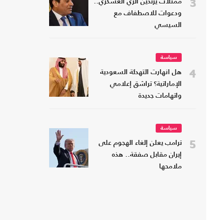
3
ممثلات يرتدين الزي العسكري..
ودعوات للاصطفاف مع
السيسي
سياسة
4
هل انهارت التهدئة السعودية
الإماراتية؟ تراشق إعلامي
واتهامات جديدة
سياسة
5
ترامب يعلن إلغاء الهجوم على
إيران مقابل صفقة.. هذه
ملامحها