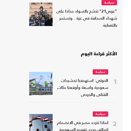
سياسة
"عربي21" تتشح بالسواد حدادا على
شهداء الصحافة في غزة.. وتستمر
بالتغطية
الأكثر قراءة اليوم
سياسة
1
الحوثي: استهدفنا تحشيدات
سعودية واسعة وأوقعنا مئات
القتلى والجرحى
سياسة
2
لماذا تتردد مصر في الانضمام
لتحالف بحري تقوده السعودية