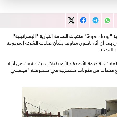
أزالت سلسلة متاجر التجميل والصحة البريطانية "Superdrug" منتجات العلامة التجارية "الإسرائيلية"
وني بعد أن أثار باحثون مخاوف بشأن صلات الشركة المزعومة
 المحتلة.
مة "لجنة خدمة الأصدقاء الأمريكية"، حيث كشفت عن أدلة
نيع منتجات من مكونات مستخرجة في مستوطنة "ميتسبي