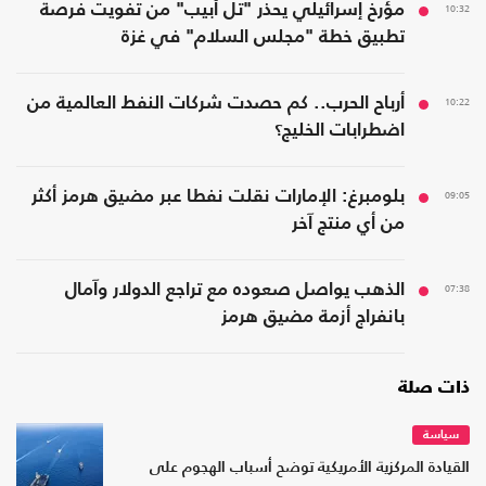
10:32
مؤرخ إسرائيلي يحذر "تل أبيب" من تفويت فرصة
تطبيق خطة "مجلس السلام" في غزة
10:22
أرباح الحرب.. كم حصدت شركات النفط العالمية من
اضطرابات الخليج؟
09:05
بلومبرغ: الإمارات نقلت نفطا عبر مضيق هرمز أكثر
من أي منتج آخر
07:38
الذهب يواصل صعوده مع تراجع الدولار وآمال
بانفراج أزمة مضيق هرمز
ذات صلة
سياسة
القيادة المركزية الأمريكية توضح أسباب الهجوم على