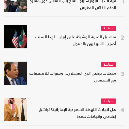
1
قيادات بـ "البوليساريو" تفتح باب النقاش حول مقترح
الحكم الذاتي المغربي
سياسة
2
تفاصيل الضربة الوشيكة على إيران.. لهذا السبب
أصيب الأمريكيون بالذهول
سياسة
3
ممثلات يرتدين الزي العسكري.. ودعوات للاصطفاف
مع السيسي
سياسة
4
هل انهارت التهدئة السعودية الإماراتية؟ تراشق
إعلامي واتهامات جديدة