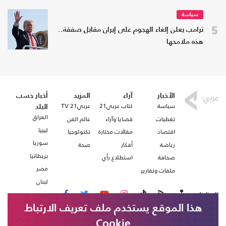
سياسة
5
ترامب يعلن إلغاء الهجوم على إيران مقابل صفقة..
هذه ملامحها
الأخبار
آراء
المزيد
أخبار حسب
سياسة
كتاب عربي21
عربي21 TV
البلد
العراق
تغطيات
قضايا وآراء
عالم الفن
ليبيا
اقتصاد
مقالات مختارة
تكنولوجيا
سوريا
رياضة
أفكار
صحة
بريطانيا
صحافة
استطلاع رأي
مصر
ملفات وتقارير
لبنان
تابعنا على
هذا الموقع يستخدم ملف تعريف الارتباط
Cookie