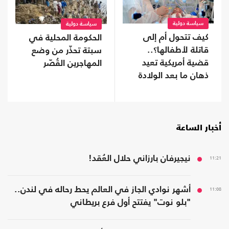
سياسة دولية
سياسة دولية
كيف تتحول أم إلى
الحكومة المحلية في
قاتلة لأطفالها؟..
سبتة تحذّر من وضع
قضية أمريكية تعيد
المهاجرين القُصّر
ذهان ما بعد الولادة
إلى الواجهة
أخبار الساعة
11:21
نيجيرفان بارزاني حلال العُقد!
11:08
أشهر نوادي الجاز في العالم يحط رحاله في لندن..
"بلو نوت" يفتتح أول فرع بريطاني