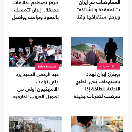
المفاوضات مع إيران
هرمز تصطدم بخلافات
بـ"المعقدة والشائكة"
عميقة.. إيران تتمسك
ويرجح استغراقها وقتا
بالنفوذ وترامب يواصل
التهديد
سياسة دولية
سياسة دولية
رويترز: إيران تهدد
عبد الرحمن السيد يرد
باستهداف بُنى الخليج
على ترامب:
التحتية للطاقة إذا
الأمريكيون أولى من
تعرضت لضربات جديدة
تمويل الحروب الخارجية