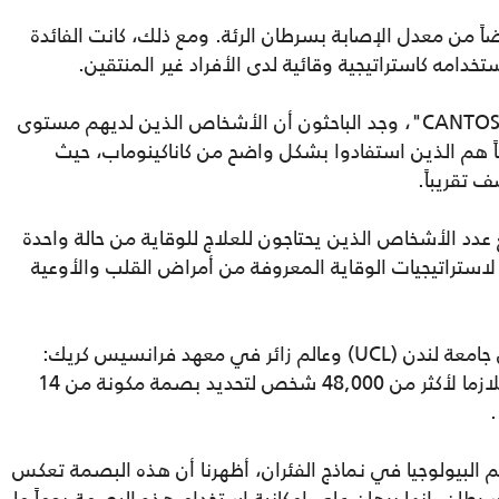
اً من معدل الإصابة بسرطان الرئة. ومع ذلك، كانت الفائدة
امه كاستراتيجية وقائية لدى الأفراد غير المنتقين.
بإعادة تحليل بيانات 4651 مشاركاً في تجربة "CANTOS"، وجد الباحثون أن الأشخاص الذين لديهم مستوى
 هم الذين استفادوا بشكل واضح من كاناكينوماب، حيث
 تقريباً.
غ عدد الأشخاص الذين يحتاجون للعلاج للوقاية من حالة واحدة
 عدد مماثل لاستراتيجيات الوقاية المعروفة من أمراض القلب والأوعية
يقول تيج بانديا، طالب الدكتوراه السريرية في جامعة لندن (UCL) وعالم زائر في معهد فرانسيس كريك:
"استخدمنا تقنيات التعلم الآلي على بيانات بلازما لأكثر من 48,000 شخص لتحديد بصمة مكونة من 14
.
 البيولوجيا في نماذج الفئران، أظهرنا أن هذه البصمة تعكس