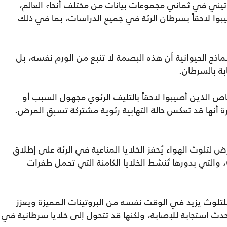
تيني في ثماني مجموعات بيانات من مختلف أنحاء العالم،
وا لاحقاً بسرطان الرئة في جميع الدراسات، بما في ذلك
اذج الحيوانية أن هذه البصمة لا تنبع من الورم نفسه، بل
بة بالسرطان.
 الذين أصيبوا لاحقاً بالتليف الرئوي مجهول السبب أو
 أنها قد تعكس حالة التهابية رئوية مشتركة تسبق المرض.
 لتلوث الهواء يُحفز الخلايا المناعية في الرئة على إطلاق
شارة التهابية تُسمى إنترلوكين-1 بيتا (IL-1β)، والتي بدورها تُنشط الخلايا الكامنة التي تحمل طفرات
للتلوث يزيد في الوقت نفسه من البروتينات المميزة ويعزز
 تكيفية تحدث استجابة للإصابة، ولكنها قد تتحول إلى خلايا سرطانية في