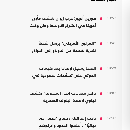
19:57
فورين أفيرز: حرب إيران تكشف مأزق
أمريكا في الشرق الأوسط وحان وقت
الانسحاب
19:41
"المركزي الأمريكي" يرسل شحنة
نقدية ضخمة من الدولار إلى العراق
18:29
النفط يسجل ارتفاعا بعد هجمات
الحوثي على تحشدات سعودية في
اليمن
18:07
تراجع معدلات ادخار المصريين يكشف
تهاوي أرصدة البنوك المصرية
17:37
باحث إسرائيلي يقترح "فصل غزة
نهائيًا".. أغلقوا الحدود واتركوهم