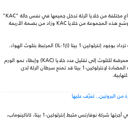
أظهر الباحثون أن الخلايا المتحولة من عدة أنواع مختلفة من خلايا الرئة تدخل جميعها في نفس حالة "KAC"
في طريقها إلى السرطان، وأن تلوث الهواء وسّع هذه المجموعة من خلايا KAC وزاد من بصمة الأربعة
بيتا (IL-1β) المرتبط بتلوث الهواء.
وقد أدى تثبيط إنترلوكين-1 بيتا في الفئران المعرضة للتلوث إلى تقليل عدد خلايا (KAC) وإبطاء نمو الورم
في مراحله المبكرة، مما يشير إلى أن الأدوية المضادة لإنترلوكين-1 بيتا قد تمنع سرطان الرئة لدى
تهابية.
ن البروتين.. تعرَّف عليها
في عام 2017، اختبرت تجربة "CANTOS" التي أجرتها شركة نوفارتس مثبط إنترلوكين-1 بيتا، كاناكينوماب،