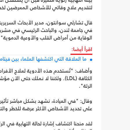
بيئة التهابية رئوية متغيرة قبل أن يستفحل ال
لتقديم علاج وقائي للأشخاص المعرضين لخطر
قال تشارلي سوانتون، مدير الأبحاث السريري
الوقاية من أمراض القلب والأوعية الدموية".
اقرأ أيضا:
ما العلاقة التي اكتشفها العلماء بين فيتامين "B2" والخلايا الس
وأضاف: "تُستخدم هذه الأدوية لعلاج الأفرا
الرئة".
وقال: "في العيادة، نشهد بشكل مباشر تأثير 
على تحديد الأشخاص الأكثر عرضة للخطر والت
لقد منحنا اكتشاف إشارة لحالة التهابية في ال