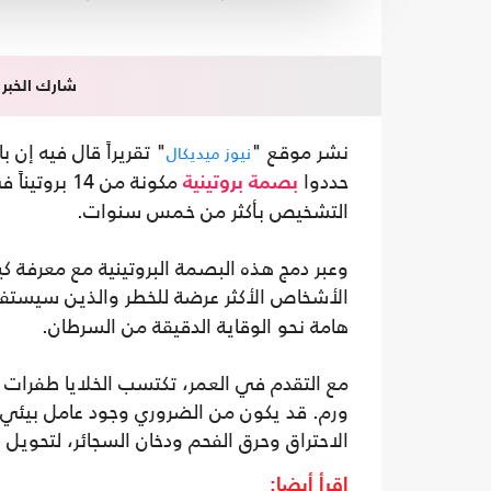
شارك الخبر
نشر موقع "
" تقريراً قال فيه إن
نيوز ميديكال
حددوا
مكونة من 14 بروتيناً في الدم، قادرة على التنبؤ بخطر الإصابة بسرطان
بصمة بروتينية
التشخيص بأكثر من خمس سنوات.
وعبر دمج هذه البصمة البروتينية مع معرفة كي
الأشخاص الأكثر عرضة للخطر والذين سيستفي
هامة نحو الوقاية الدقيقة من السرطان.
مع التقدم في العمر، تكتسب الخلايا طفرات مس
ورم. قد يكون من الضروري وجود عامل بيئي م
الاحتراق وحرق الفحم ودخان السجائر، لتحويل ال
اقرأ أيضا: