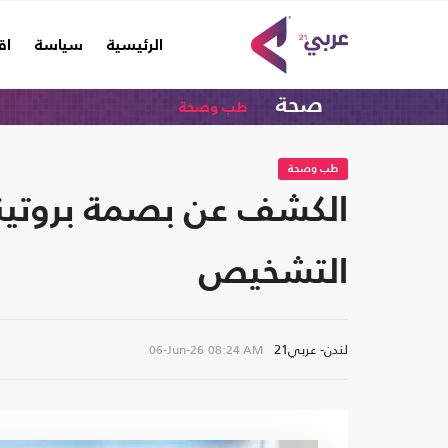
(current)
الرئيسية
سياسة
اق
صحة
طب وصحة
طب وصحة
الكشف عن بصمة بروتينية
التشخيص
لندن- عربي21
06-Jun-26
08:24 AM