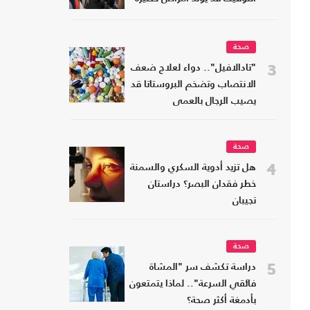
صحة
3
"تادالافيل".. دواء لعلاج ضعف
الانتصاب وتضخم البروستاتا قد
يصيب الرجال بالعمى
صحة
4
هل تزيد أدوية السكري والسمنة
خطر فقدان البصر؟ دراستان
تجيبان
صحة
5
دراسة تكشف سر "المشاة
فائقي السرعة".. لماذا يتمتعون
بأدمغة أكثر صحة؟