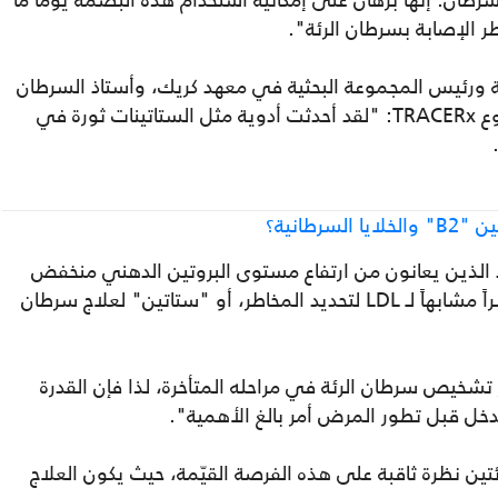
سرطان. إنها برهان على إمكانية استخدام هذه البصمة يوماً ما
 الإصابة بسرطان الرئة".
ة ورئيس المجموعة البحثية في معهد كريك، وأستاذ السرطان
في جامعة لندن، والباحث الرئيسي في مشروع TRACERx: "لقد أحدثت أدوية مثل الستاتينات ثورة في
رطانية؟
د الذين يعانون من ارتفاع مستوى البروتين الدهني منخفض
الكثافة (LDL). ولكننا لا نملك حتى الآن مؤشراً مشابهاً لـ LDL لتحديد المخاطر، أو "ستاتين" لعلاج سرطان
تشخيص سرطان الرئة في مراحله المتأخرة، لذا فإن القدرة
دخل قبل تطور المرض أمر بالغ الأهمية".
رئتين نظرة ثاقبة على هذه الفرصة القيّمة، حيث يكون العلاج