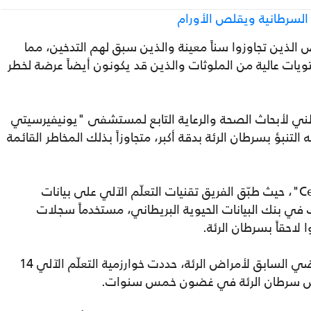
 السرطانية ويقلص الأورام
 الذين تجاوزوا سناً معينة والذين سبق لهم التدخين، مما
يات عالية من الملوثات والذين قد يكونون أيضاً عرضة لخطر
ني لأبحاث الصحة والرعاية التابع لمستشفى "يونيفيرسيتي
التنبؤ بسرطان الرئة بدقة أكبر، متجاوزاً بذلك المخاطر القائمة
نُشرت نتائج هذه الدراسة اليوم في مجلة "Cell"، حيث طبّق الفريق تقنيات التعلّم الآلي على بيانات
ازما الدم لأكثر من 48,000 مشارك في بنك البيانات الحيوية البريطاني، مستخدماً سجلات
 لاحقاً بسرطان الرئة.
إلى جانب العمر، وحالة التدخين، والتاريخ المرضي السابق لأمراض الرئة، حددت خوارزمية التعلّم الآلي 14
بتشخيص سرطان الرئة في غضون خمس سنوات.