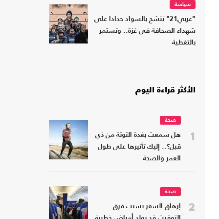
سياسة
"عربي21" تتشح بالسواد حدادا على
شهداء الصحافة في غزة.. وتستمر
بالتغطية
الأكثر قراءة اليوم
صحة
1
هل سمعت بغدة التوتة من ذي
قبل؟.. إليك تأثيرها على طول
العمر والصحة
صحة
2
إرهاق السفر بسبب فرق
التوقيت قد يولد أمراض خطيرة