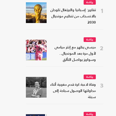
رياضة
1
تقارير: إسبانيا والبرتغال تلوحان
بالانسحاب من تنظيم مونديال
2030
رياضة
2
ميسي يظهر مع إنتر ميامي
لأول مرة بعد المونديال..
وسواريز يواصل التألق
رياضة
3
وفاة لاعبة كرة قدم مغربية أثناء
محاولتها الوصول سباحة إلى
سبتة
رياضة