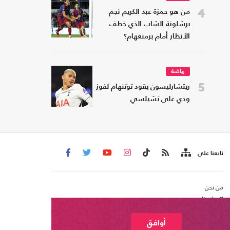
4
من هو حمزة عبد الكريم نجم
برشلونة الشاب الذي خطف
الأنظار أمام برمنغهام؟
رياضة
5
ريتشارليسون يقود توتنهام لفوز
ودي على تشيلسي
تابعنا على
من نحن
اتصل بنا
شروط الاستخدام
عربي21 ، جميع الحقوق محفوظة @ 2020
أوافق