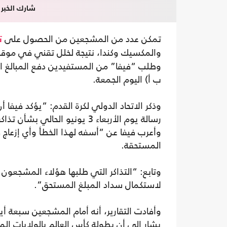
شارك الخبر
تمكن عدد من المشجعين من الحصول على
ت
والمكسيك وكندا، نتيجة لخلل تقني في موقع ا
وطلب “فيفا” من المستفيدين دفع المبالغ المست
ب أ) اليوم الجمعة.
رسالة يوم الأربعاء 3 يونيو الحالي بشأن تذاكر تم منحها لهم مجانا نتيجة خطأ في عملية الدفع”.
وأعرب فيفا عن “أسفه لهذا الخطأ وأي إزعاج
المستحقة.
وتابع: “التذاكر التي طلبها هؤلاء المشجعون
لاستكمال سداد المبلغ المستحق”.
وأفادت التقارير، أنه أمام المشجعين سبعة أ
يشار إلى أن بطولة كأس العالم بالولايات 