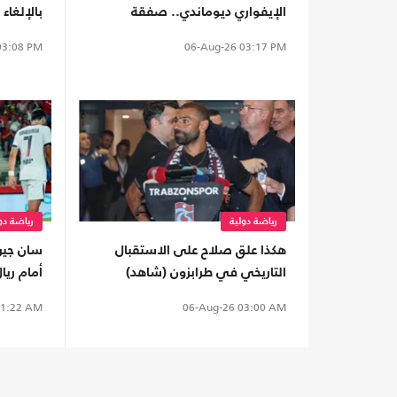
الإيفواري ديوماندي.. صفقة
بالإلغاء
قياسية
3:08 PM
06-Aug-26
03:17 PM
رياضة دولية
رياضة دو
هكذا علق صلاح على الاستقبال
سان جير
التاريخي في طرابزون (شاهد)
أمام ريال
1:22 AM
06-Aug-26
03:00 AM