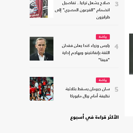
3
صلاح يشعل تركيا.. تفاصيل
انضمام "الفرعون المصري" إلى
طرابزون
رياضة
4
رئيس وزراء كندا يعلن فقدان
الثقة بإنفانتينو ويهاجم إدارة
"فيفا"
رياضة
5
سان جيرمان يسقط بثلاثية
نظيفة أمام ريال مايوركا
الأكثر قراءة في أسبوع