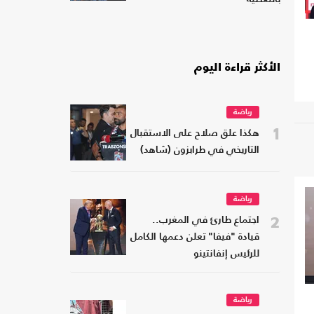
الأكثر قراءة اليوم
رياضة
1
هكذا علق صلاح على الاستقبال
التاريخي في طرابزون (شاهد)
رياضة
2
اجتماع طارئ في المغرب..
قيادة "فيفا" تعلن دعمها الكامل
للرئيس إنفانتينو
رياضة