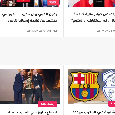
يخصص جوائز مالية ضخمة
بدون لاعبي ريال مدريد.. لافوينتي
يال.. كم سيتقاضى المتوج؟
يكشف عن قائمة إسبانيا لكأس
العالم 2026
26-May-26
0
25-May-26
01:43 PM
لية
رياضة دولية
برشلونة في المغرب مهددة
اجتماع طارئ في المغرب.. قيادة