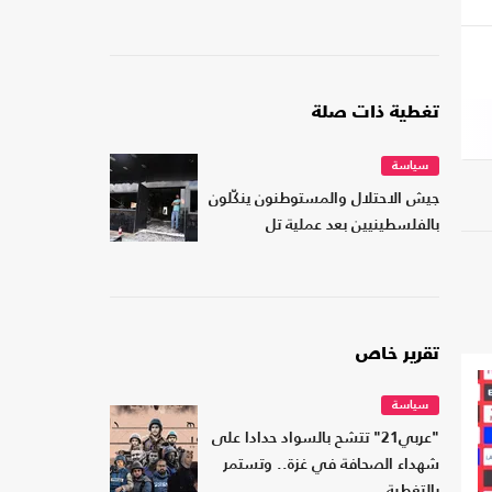
تغطية ذات صلة
سياسة
جيش الاحتلال والمستوطنون ينكّلون
بالفلسطينيين بعد عملية تل
تقرير خاص
سياسة
"عربي21" تتشح بالسواد حدادا على
شهداء الصحافة في غزة.. وتستمر
بالتغطية