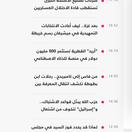
17:19
شركات تصنيع الأسلحة الكبرى
تستقطب قادة الاحتلال العسكريين
والأمنيين للعمل معها
16:52
بعد غزة.. كيف أعادت الانتخابات
التمهيدية في ميشيغان رسم خريطة
الديمقراطيين؟
16:19
"أريد" القطرية تستثمر 800 مليون
دولار في منصة للذكاء الاصطناعي
14:50
من فاس إلى كامبريدج.. رحلات ابن
بطوطة تكشف انتقال المعرفة بين
الشرق والغرب
14:36
حزب الله يبدّل قواعد الاشتباك..
و"إسرائيل" تتخوف من اشتعال
جبهات متعددة
12:54
لماذا قد يحدد فوز السيد في مجلس