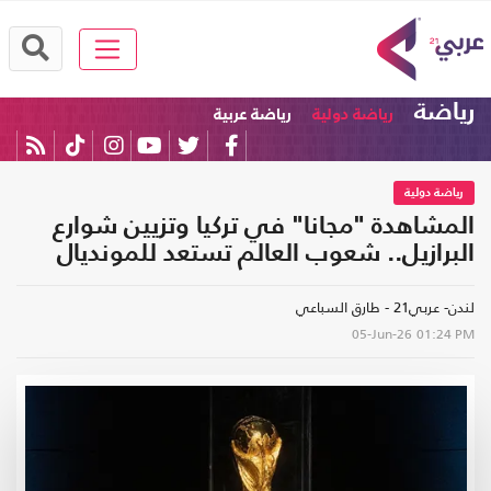
رياضة
رياضة دولية
رياضة عربية
رياضة دولية
المشاهدة "مجانا" في تركيا وتزيين شوارع
البرازيل.. شعوب العالم تستعد للمونديال
لندن- عربي21 - طارق السباعي
05-Jun-26
01:24 PM