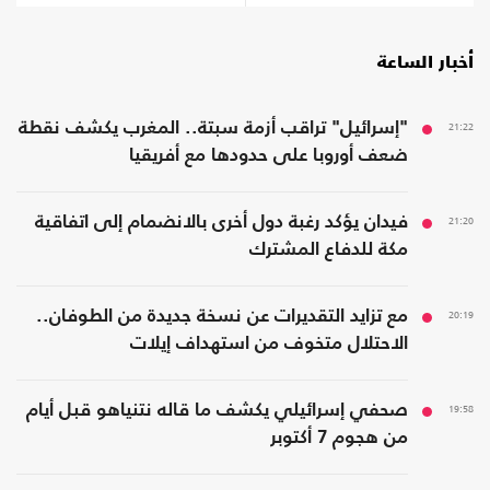
أخبار الساعة
21:22
"إسرائيل" تراقب أزمة سبتة.. المغرب يكشف نقطة
ضعف أوروبا على حدودها مع أفريقيا
21:20
فيدان يؤكد رغبة دول أخرى بالانضمام إلى اتفاقية
مكة للدفاع المشترك
20:19
مع تزايد التقديرات عن نسخة جديدة من الطوفان..
الاحتلال متخوف من استهداف إيلات
19:58
صحفي إسرائيلي يكشف ما قاله نتنياهو قبل أيام
من هجوم 7 أكتوبر