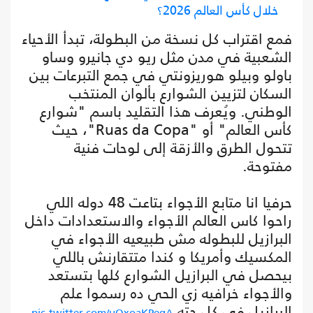
خلال كأس العالم 2026؟
فمع اقتراب كل نسخة من البطولة، تبدأ الأحياء
الشعبية في مدن مثل ريو دي جانيرو وساو
باولو وبيلو هوريزونتي في جمع التبرعات بين
السكان لتزيين الشوارع بألوان المنتخب
الوطني. ويُعرف هذا التقليد باسم "شوارع
كأس العالم" أو "Ruas da Copa"، حيث
تتحول الطرق والأزقة إلى لوحات فنية
مفتوحة.
حرفيا انا متابع الأجواء بتاعت 48 دوله اللي
راحوا كاس العالم الأجواء والاستعدادات داخل
البرازيل للبطوله مش طبيعيه الأجواء في
المكسيك وأمريكا و كندا متتقارنش باللي
بيحصل في البرازيل الشوارع كلها بتستعد
والأجواء خرافيه زي الحي ده رسموا علم
البرازيل في كل حته
pic.twitter.com/uQxoaKPeqA