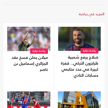
المزيد في رياضة
رياضة دولية
رياضة دولية
صلاح يرفع شعبية
ميلان يعلن فسخ عقد
طرابزون التركي.. قفزة
الجزائري إسماعيل بن
كبيرة في عدد متابعي
ناصر
حسابات النادي