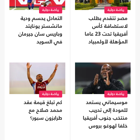
رياضة دولية
رياضة دولية
مصر تتقدم بطلب
التعادل يحسم ودية
لاستضافة كأس
مانشستر يونايتد
أفريقيا تحت 23 عاما
وباريس سان جيرمان
المؤهلة لأولمبياد
في السويد
2028
رياضة دولية
رياضة دولية
موسيماني يستعد
كم تبلغ قيمة عقد
للعودة إلى تدريب
محمد صلاح مع
منتخب جنوب أفريقيا
طرابزون سبور؟
خلفا لهوغو بروس