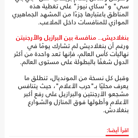
سي" و"سكاي نيوز" على تغطية هذه
المناطق باعتبارها جزءًا من المشهد الجماهيري
الموازي للمنافسات داخل الملاعب.
بنغلاديش.. منافسة بين البرازيل والأرجنيتن
ورغم أن بنغلاديش لم تشارك يومًا في
نهائيات كأس العالم، فإنها تعد واحدة من أكثر
الدول شغفًا بالبطولة على مستوى العالم.
وقبل كل نسخة من المونديال، تنطلق ما
يعرف محليًا بـ"حرب الأعلام"، حيث يتنافس
مشجعو الأرجنتين والبرازيل على رفع أكبر
الأعلام وأطولها فوق المنازل والشوارع
بنغلادش.
اقرأ أيضا: