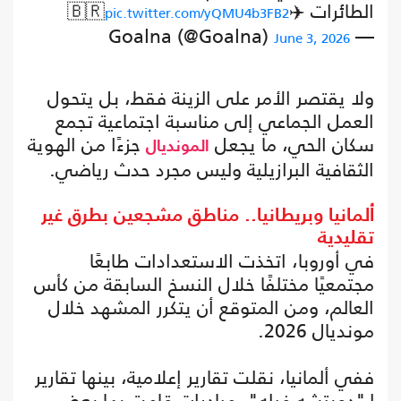
الطائرات ✈️🇧🇷
pic.twitter.com/yQMU4b3FB2
— Goalna (@Goalna)
June 3, 2026
ولا يقتصر الأمر على الزينة فقط، بل يتحول
العمل الجماعي إلى مناسبة اجتماعية تجمع
سكان الحي، ما يجعل
جزءًا من الهوية
المونديال
الثقافية البرازيلية وليس مجرد حدث رياضي.
ألمانيا وبريطانيا.. مناطق مشجعين بطرق غير
تقليدية
في أوروبا، اتخذت الاستعدادات طابعًا
مجتمعيًا مختلفًا خلال النسخ السابقة من كأس
العالم، ومن المتوقع أن يتكرر المشهد خلال
مونديال 2026.
ففي ألمانيا، نقلت تقارير إعلامية، بينها تقارير
لـ"دويتشه فيله"، مبادرات قامت بها بعض