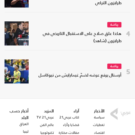
طرابزون التركي
رياضة
4
هكذا علق صلاح على الاستقبال التاريخي في
طرابزون (شاهد)
رياضة
5
أرسنال يرفع عرضه لضمّ غيمارايش من نيوكاسل
الأخبار
آراء
المزيد
أخبار حسب
سياسة
كتاب عربي21
عربي21 TV
البلد
العراق
تغطيات
قضايا وآراء
عالم الفن
ليبيا
اقتصاد
مقالات مختارة
تكنولوجيا