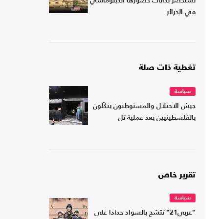
تستحضر بدايات حضورها الدبلوماسي
في الجزائر
تغطية ذات صلة
سياسة
جيش الاحتلال والمستوطنون ينكّلون
بالفلسطينيين بعد عملية تل
تقرير خاص
سياسة
"عربي21" تتشح بالسواد حدادا على