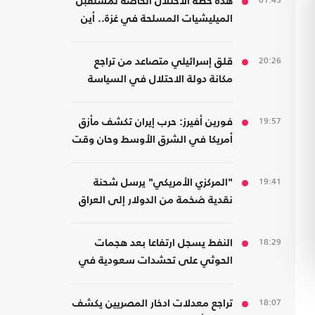
01:45
هذه خطة الاحتلال الخاصة لمستقبل
الميليشيات المسلحة في غزة.. أين
سيذهبون؟
20:26
قلق إسرائيلي متصاعد من تراجع
مكانة دولة الاحتلال في السياسة
الأمريكية
19:57
فورين أفيرز: حرب إيران تكشف مأزق
أمريكا في الشرق الأوسط وحان وقت
الانسحاب
19:41
"المركزي الأمريكي" يرسل شحنة
نقدية ضخمة من الدولار إلى العراق
18:29
النفط يسجل ارتفاعا بعد هجمات
الحوثي على تحشدات سعودية في
اليمن
18:07
تراجع معدلات ادخار المصريين يكشف