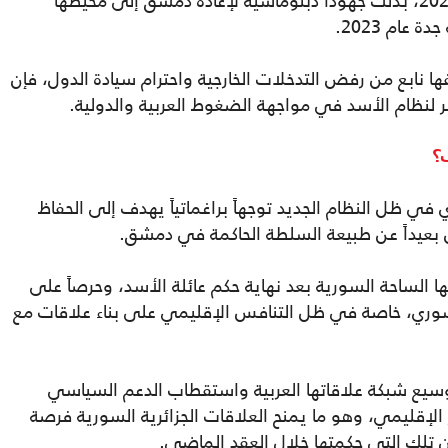
وعندما استضافت الجزائر القمة العربية عام 2022، بذلت جهوداً دبلوماسية لإعادة دمشق إلى محيطها
عام 2023.
ها نابع من رفض التدخلات الخارجية واحترام سيادة الدول، فإن
ر لنظام الأسد في مواجهة الضغوط العربية والدولية.
؟
 في ظل النظام الجديد توجهاً براغماتياً يهدف إلى الحفاظ
ين بعيداً عن طبيعة السلطة الحاكمة في دمشق.
تها الساحة السورية بعد نهاية حكم عائلة الأسد، وحرصاً على
سوري، خاصة في ظل التنافس الإقليمي على بناء علاقات مع
وسيع شبكة علاقاتها العربية واستقطاب الدعم السياسي
الإقليمي، وهو ما يمنح العلاقات الجزائرية السورية فرصة
تلك التي حكمتها خلال العقد الماضي.