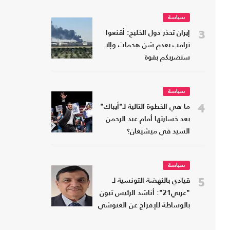
سياسة
3
إيران تحذر دول الخليج: أقنعوا
ترامب بعدم شن هجمات وإلا
سنضربكم بقوة
سياسة
4
ما هي الخطوة التالية لـ"أيباك"
بعد خسارتها أمام عبد الرحمن
السيد في ميشيغان؟
سياسة
5
قيادي بالنهضة التونسية لـ
"عربي21": أناشد الرئيس تبون
بالوساطة للإفراج عن الغنوشي