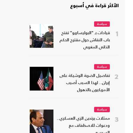
الأكثر قراءة في أسبوع
سياسة
1
قيادات بـ "البوليساريو" تفتح
باب النقاش حول مقترح الحكم
الذاتي المغربي
سياسة
2
تفاصيل الضربة الوشيكة على
إيران.. لهذا السبب أصيب
الأمريكيون بالذهول
سياسة
3
ممثلات يرتدين الزي العسكري..
ودعوات للاصطفاف مع
السيسي