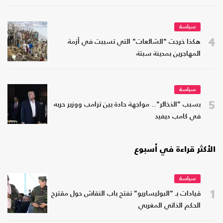
سياسة
4
هكذا خرجت "الشائعات" التي تسببت في أزمة
المهاجرين بمدينة سبتة
سياسة
5
بسبب "الذخائر".. مواجهة حادة بين ترامب ووزير حربه
في كامب ديفيد
الأكثر قراءة في أسبوع
سياسة
1
قيادات بـ "البوليساريو" تفتح باب النقاش حول مقترح
الحكم الذاتي المغربي