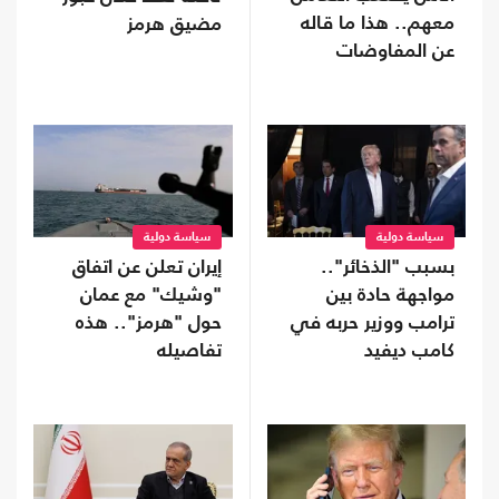
معهم.. هذا ما قاله
مضيق هرمز
عن المفاوضات
سياسة دولية
سياسة دولية
بسبب "الذخائر"..
إيران تعلن عن اتفاق
مواجهة حادة بين
"وشيك" مع عمان
ترامب ووزير حربه في
حول "هرمز".. هذه
كامب ديفيد
تفاصيله