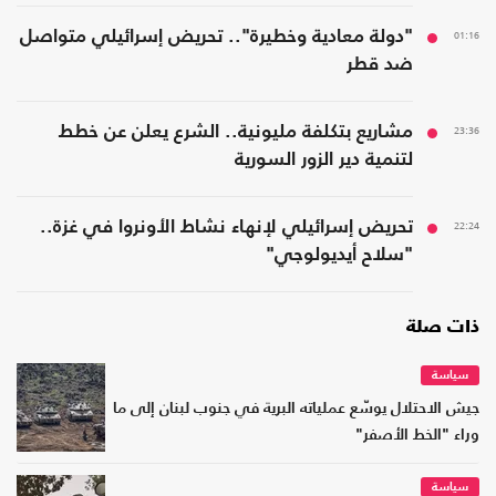
01:16
"دولة معادية وخطيرة".. تحريض إسرائيلي متواصل
ضد قطر
23:36
مشاريع بتكلفة مليونية.. الشرع يعلن عن خطط
لتنمية دير الزور السورية
22:24
تحريض إسرائيلي لإنهاء نشاط الأونروا في غزة..
"سلاح أيديولوجي"
ذات صلة
سياسة
جيش الاحتلال يوسّع عملياته البرية في جنوب لبنان إلى ما
وراء "الخط الأصفر"
سياسة