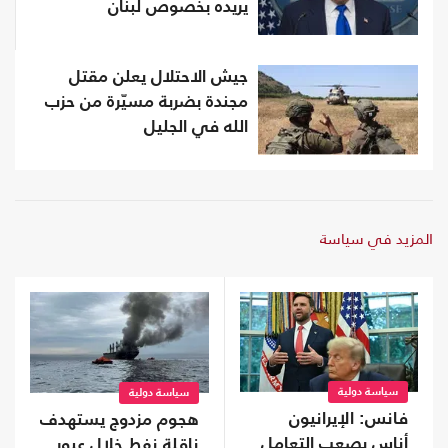
يريده بخصوص لبنان
جيش الاحتلال يعلن مقتل
مجندة بضربة مسيّرة من حزب
الله في الجليل
المزيد في سياسة
سياسة دولية
سياسة دولية
فانس: الإيرانيون
هجوم مزدوج يستهدف
أناس يصعب التعامل
ناقلة نفط خلال عبور