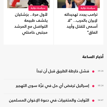
سياسة دولية
سياسة دولية
ترامب يجدد تهديداته
لأول مرة.. بزشكيان
لإيران بالحرب.. "لا
يكشف طبيعة
أسعى للقتل وأريد
التواصل مع المرشد
اتفاق"
مجتبى خامنئي
أخبار الساعة
05:26
فشل خارطة الطريق قبل أن تبدأ
05:24
إسرائيل ترفض أي حل في غزّة سوى التهجير
04:47
الثوابت والمتغيرات في دعوة الإخوان المسلمين