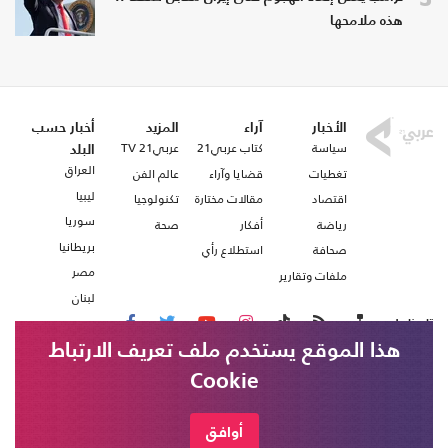
هذه ملامحها
الأخبار
آراء
المزيد
أخبار حسب
سياسة
كتاب عربي21
عربي21 TV
البلد
العراق
تغطيات
قضايا وآراء
عالم الفن
ليبيا
اقتصاد
مقالات مختارة
تكنولوجيا
سوريا
رياضة
أفكار
صحة
بريطانيا
صحافة
استطلاع رأي
مصر
ملفات وتقارير
لبنان
تابعنا على
هذا الموقع يستخدم ملف تعريف الارتباط
Cookie
من نحن
اتصل بنا
شروط الاستخدام
أوافق