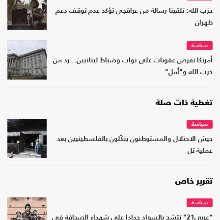
حزب الله: تلقينا رسالة من عراقجي تؤكد عدم توقف دعم
طهران
سياسة
أمريكا تفرض عقوبات على نواب وضباط لبنانيين.. رد من
حزب الله و"أمل"
تغطية ذات صلة
سياسة
جيش الاحتلال والمستوطنون ينكّلون بالفلسطينيين بعد
عملية تل
تقرير خاص
سياسة
"عربي21" تتشح بالسواد حدادا على شهداء الصحافة في