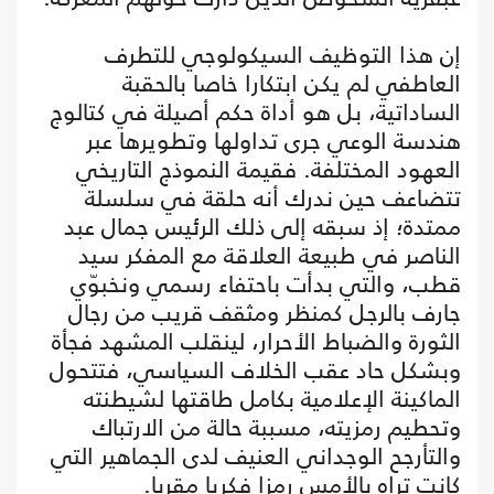
إن هذا التوظيف السيكولوجي للتطرف
العاطفي لم يكن ابتكارا خاصا بالحقبة
الساداتية، بل هو أداة حكم أصيلة في كتالوج
هندسة الوعي جرى تداولها وتطويرها عبر
العهود المختلفة. فقيمة النموذج التاريخي
تتضاعف حين ندرك أنه حلقة في سلسلة
ممتدة؛ إذ سبقه إلى ذلك الرئيس جمال عبد
الناصر في طبيعة العلاقة مع المفكر سيد
قطب، والتي بدأت باحتفاء رسمي ونخبوّي
جارف بالرجل كمنظر ومثقف قريب من رجال
الثورة والضباط الأحرار، لينقلب المشهد فجأة
وبشكل حاد عقب الخلاف السياسي، فتتحول
الماكينة الإعلامية بكامل طاقتها لشيطنته
وتحطيم رمزيته، مسببة حالة من الارتباك
والتأرجح الوجداني العنيف لدى الجماهير التي
كانت تراه بالأمس رمزا فكريا مقربا.