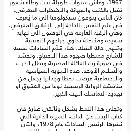
1967، وعاش سنوات طويلة تحت وطأة شعور
ثقيل بالذنب والمهانة والاضطراب المعرفي.
كان الناس يتوقون سيكولوجيا إلى ما يُعرف
في علم النفس بالحاجة إلى الإغلاق المعرفي،
وهي الرغبة العارمة في الوصول إلى نهاية
سعيدة ومكتملة تداوي جراحهم النفسية
وتنهي حالة الشك. هنا، قدّم السادات نفسه
للشارع ممتطيا صهوة هذا الاحتياج، وتجسّد
في صورة رب العائلة المصرية وبطل الحرب
والسلام الأوحد. هذه الأبوية السياسية
والاجتماعية فرضت نمطا وجدانيا يجعل من
مناقشة الرواية الرسمية نوعا من العقوق أو
تهديدا لتماسك البيت الكبير.
وتجلى هذا النمط بشكل وثائقي صارخ في
كتاب البحث عن الذات، السيرة الذاتية التي
نشرها الرئيس السادات عام 1978، والتي