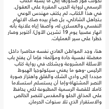
تحولت فور صدورها إلى ما يشبه الكتاب
الرسمي لرواية الحرب المقررة على العقول.
في هذا الكتاب، لم يكتفِ مهندس الوعي
بـتجاهل الشاذلي، بل صاغ بيده صك الاتهام
النفسي والعسكري له، واصفا إياه علانية بأنه
انهار عصبيا يوم 19 تشرين الأول/ أكتوبر وصار
خطرا على سير العمليات.
هنا، وجد المواطن العادي نفسه محاصرا داخل
معضلة نفسية حادة ومؤلمة؛ فإما أن يفتح باب
الأسئلة المشروعة ويشكك في رواية كتاب
الرئيس -وهو ما يعني سيكولوجيا الهبوط
مجددا إلى وادي الشك والقلق واهتزاز صورة
النصر المشتهاة-وإما أن يستسلم استسلاما
كاملا للقصة الرسمية المطبوعة لكي يحافظ
على المذاق الحلو والمقدس للنصر الخالص
والاستقرار الذي تلا سنوات الحرمان.