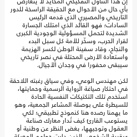
إن هذا التناول التفكيكي المحايد لا يتعارض
بأي حال من الأحوال مع الحقيقة الراسخة للدور
التاريخي والمصيري الذي قدمه الرئيس
السادات؛ فهو القائد الذي امتلك الجسارة
الشديدة لتحمل المسؤولية الوجودية الكبرى
لقرار الحرب، وسخّر للأمة كل سبل البدء
والنجاح، وقاد سفينة الوطن لكسر الهزيمة
واستعادة الأرض المحتلة في نصر تاريخي
سيبقى محفورا في وجدان الأجيال.
لكن مهندس الوعي، وفي سياق رغبته اللاحقة
في احتكار صياغة الرواية الرسمية وحمايتها،
استخدم تلك التكتيكات النفسية الحادة
للسيطرة على بوصلة المشاعر الجمعية، وهو
ما يهمنا رصده هنا كنموذج تطبيقي؛ لكي
يستوعب القارئ كيف تُدار معارك صناعة
العقول وتوجيهها، بغض النظر عن وطنية أو
عبقرية الشخوص الذين دارت حولهم المعركة.