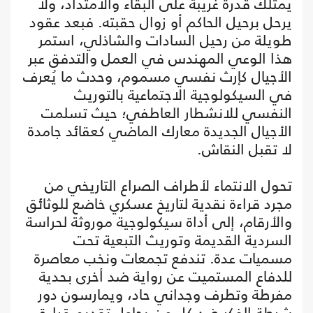
يمتلك قدرة غريبة على البقاء والامتداد، ولا
يرحل برحيل الحاكم أو زوال حقبته. فبعد عقود
طويلة من رحيل السادات والشاذلي، استمر
هذا الوعي المهندس في العمل والتدفق عبر
الأجيال كإرث نفسي مسموم، وحدث ما يُعرف
في السيكولوجية الاجتماعية بالتوريث
النفسي للانشطار العاطفي؛ حيث تسلمت
الأجيال الجديدة معارك الماضي كعقائد جامدة
لا تقبل النقاش.
تحول الانتماء لأطراف الصراع التاريخي من
مجرد قراءة نقدية لتاريخ عسكري خاضع للوثائق
والأرقام، إلى أداة سيكولوجية موروثة لحراسة
السردية القديمة وتوريث التبعية تحت
مسميات عدة. تندفع تجمعات ونخب معاصرة
للدفاع المستميت عن رواية ضد أخرى بحدية
مفرطة وتطرف وجداني حاد، ويمارسون دور
شرطة الفكر ضد كل من يحاول تقديم قراءة