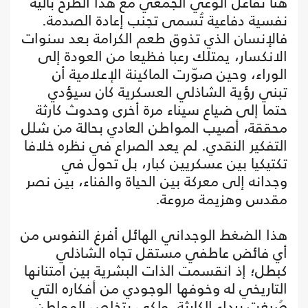
هنا تفاعل الوعي الجمعي مع هذا الطرح بآلية
نفسية دفاعية تُسمى تجنب إعادة الصدمة.
فالإنسان الذي تذوق طعم الكرامة بعد سنوات
الانكسار، يمتلك رعبا فظيعا من العودة إلى
الوراء، وحين صوّرت الماكينة الإعلامية أن
تبني رؤية الشاذلي العسكرية كان سيؤدي
حتما إلى ضياع سيناء مرة أخرى وحدوث كارثة
محققة، أصيب المواطن العادي بحالة من شلل
التفكير النقدي. لم يعد الصراع في نظره خلافا
تكتيكيا بين عسكريين كبار، بل تحول في
وجدانه إلى معركة بين الحياة والفناء، بين نصر
مقدس وهزيمة مروعة.
هذا الضغط الوجداني الهائل أفرغ النفوس من
أي فائض عاطفي مستقل تجاه الشاذلي
كبطل؛ إذ انقسمت الذات البشرية بين امتنانها
التاريخي له وخوفها الوجودي من أفكاره التي
صُبغت برداء الكارثة. ولكي يتخلص المواطن