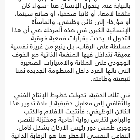
بالنيابة عنه. يتحول الإنسان هنا -سواء كان
مثقفا لامعا، أو كاتبا صحفيا، أو صانع سينما،
أو مؤرخا- إلى كائن وظيفي. والمأساة
الإنسانية الكبرى في هذه المرحلة هي أن هذا
التحول لا يحدث بقرارات قمعية فوقية
مسلطة على الرقاب، بل ينبع من غريزة نفسية
عميقة تتداخل فيها المنفعة الذاتية مع الخوف
الوجودي على المكانة والامتيازات الصغيرة
التي نالها الفرد داخل المنظومة الجديدة ثمنا
لتبعيته وطاعته.
في تلك الحقبة، تحولت خطوط الإنتاج الفني
والثقافي إلى معامل حقيقية لإعادة تدوير هذا
الكائن الوظيفي؛ فأُنتجت الأفلام والكتب
والبرامج لتكرس رواية أحادية ومختزلة للنصر،
وجرى طمس دور رئيس الأركان بشكل كامل.
التفاعل النفسي الأخطر هنا هو الرقابة الذاتية