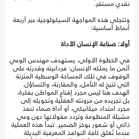
نقدي مستقر.
وتتجلى هذه المواجهة السيكولوجية عبر أربعة
أنماط أساسية:
أولا: صناعة الإنسان الأداة
في الخطوة الأولى، يستهدف مهندس الوعي
أثمن ما يملكه الإنسان: فردانيته وقدرته على
الوقوف في تلك المساحة الوسطية المتزنة
التي تتيح له التأمل، والمقارنة، والتساؤل.
الهدف هنا ليس مجرد إقناع المواطن بفكرة،
بل تجريده من مرونته العقلية وتحويله إلى
مجرد امتداد ميكانيكي، أو أداة صماء تنفذ
مشيئة المنظومة وتردد مقولاتها دون وعي
ذاتي أو شعور بوخز الضمير. تبدأ هذه العملية
عندما تُغلق كافة النوافذ المعرفية البديلة