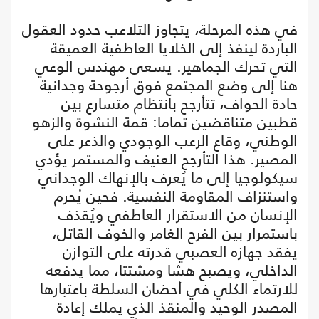
في هذه المرحلة، يتجاوز التلاعب حدود العقول
الباردة لينفذ إلى الخلايا العاطفية العميقة
التي تحرك الجماهير. يسعى مهندس الوعي
هنا إلى وضع المجتمع فوق أرجوحة وجدانية
حادة الحواف، تتأرجح بانتظام متسارع بين
قطبين متناقضين تماما: قمة النشوة والزهو
الوطني، وقاع الرعب الوجودي والذعر على
المصير. هذا التأرجح العنيف والمستمر يؤدي
سيكولوجيا إلى ما يُعرف بالإنهاك الوجداني
واستنزاف المقاومة النفسية. فحين يُحرم
الإنسان من الاستقرار العاطفي ويُقذف
باستمرار بين الفرح الغامر والخوف القاتل،
يفقد جهازه العصبي قدرته على التوازن
الداخلي، ويصبح هشا ومشتتا، مما يدفعه
للارتماء الكلي في أحضان السلطة باعتبارها
المصدر الوحيد والمنقذ الذي يملك إعادة