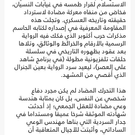
الاستسلام لقرار طمسه في غيابات النسيان،
فخاض من منفاه معركة مضادة لاسترداد
حقيقته وتاريخه العسكري. وتجلت هذه
المقاومة المعرفية في إصداره لكتابه الحاسم
مذكرات حرب أكتوبر الذي فكك فيه الرواية
الرسمية بالأرقام والخرائط والوثائق، وتلاها
بعد عقود بظهوره التاريخي في سلسلة
حلقات تلفزيونية مطولة (في برنامج شاهد
على العصر)، ليعيد سرد الرواية بعين الجنرال
الذي أُقصي من المشهد.
هذا التحرك المضاد لم يكن مجرد دفاع
شخصي عن النفس، بل كان بمثابة هندسة
وعي مضادة للعقل الجمعي؛ إذ أحدثت
شهادته الموثقة شرخا عميقا ومستداما في
جدار السردية التي بناها مهندس الوعي
الساداتي، وأثبتت للأجيال المتعاقبة أن