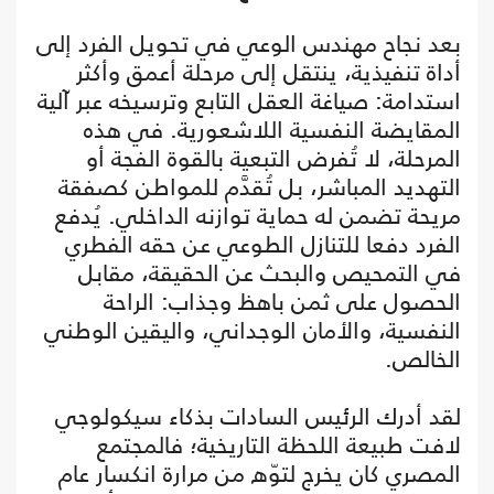
بعد نجاح مهندس الوعي في تحويل الفرد إلى
أداة تنفيذية، ينتقل إلى مرحلة أعمق وأكثر
استدامة: صياغة العقل التابع وترسيخه عبر آلية
المقايضة النفسية اللاشعورية. في هذه
المرحلة، لا تُفرض التبعية بالقوة الفجة أو
التهديد المباشر، بل تُقدَّم للمواطن كصفقة
مريحة تضمن له حماية توازنه الداخلي. يُدفع
الفرد دفعا للتنازل الطوعي عن حقه الفطري
في التمحيص والبحث عن الحقيقة، مقابل
الحصول على ثمن باهظ وجذاب: الراحة
النفسية، والأمان الوجداني، واليقين الوطني
الخالص.
لقد أدرك الرئيس السادات بذكاء سيكولوجي
لافت طبيعة اللحظة التاريخية؛ فالمجتمع
المصري كان يخرج لتوّه من مرارة انكسار عام