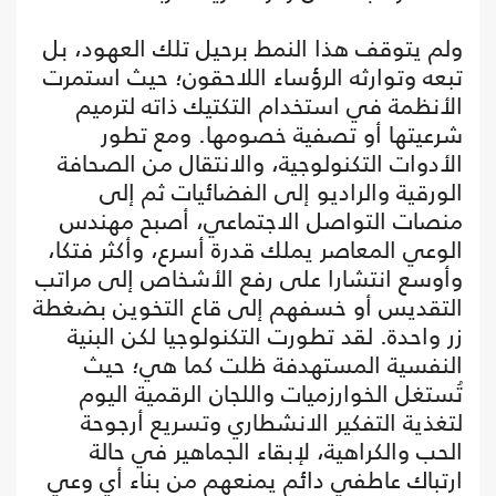
ولم يتوقف هذا النمط برحيل تلك العهود، بل
تبعه وتوارثه الرؤساء اللاحقون؛ حيث استمرت
الأنظمة في استخدام التكتيك ذاته لترميم
شرعيتها أو تصفية خصومها. ومع تطور
الأدوات التكنولوجية، والانتقال من الصحافة
الورقية والراديو إلى الفضائيات ثم إلى
منصات التواصل الاجتماعي، أصبح مهندس
الوعي المعاصر يملك قدرة أسرع، وأكثر فتكا،
وأوسع انتشارا على رفع الأشخاص إلى مراتب
التقديس أو خسفهم إلى قاع التخوين بضغطة
زر واحدة. لقد تطورت التكنولوجيا لكن البنية
النفسية المستهدفة ظلت كما هي؛ حيث
تُستغل الخوارزميات واللجان الرقمية اليوم
لتغذية التفكير الانشطاري وتسريع أرجوحة
الحب والكراهية، لإبقاء الجماهير في حالة
ارتباك عاطفي دائم يمنعهم من بناء أي وعي