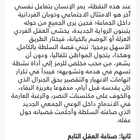
عند هذه النقطة، يمر الإنسان بتفاعل نفسي
آخر هو الامتثال الاجتماعي وذوبان الفردانية
داخل الجماعة؛ فحين يرى الجميع من حوله
يتبنون الرواية الجديدة، يخشى العقل الفردي
العزلة أو الوصم بالخيانة، فيختار الطريق
الأسهل برمجيا: تبني قصة السلطة بالكامل.
وهكذا، يتحول المواطن تلقائيا، ودون أن
يشعر، من محب مخلص للرمز إلى أداة نشطة
تسهم في هدمه وتشويهه؛ فيبدأ في تكرار
اتهامات الانهيار والتقصير بحق الجنرال الذي
كان يقدسه قبل أيام، مدفوعا بغريزة البقاء،
والخوف على مكتسبات النصر، والرغبة العارمة
في الاندماج داخل الوعي الجمعي الجديد
الذي صاغته السلطة وأحكمت قضبانه حول
عقله.
ثانيا: صناعة العقل التابع