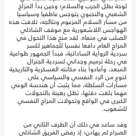
لوحة بطل الحرب والسلام؛ وحين بدأ المزاج
الشعبي والنخبوي يتوجس عاطفيا وسياسيا
من مسار السلام المزعوم ونتائجه، تلاقت هذه
الهواجس اللاشعورية مع موقف الشاذلي
الصلب في منفاه. لقد منح هذا التحول في
المزاج العام دافعا نفسيا للجماهير لكسر
سردية الرواية الساداتية، فبدأ الجمهور طواعية
في رحلة ترميم وجداني لسردية الجنرال
المبعد، وأعادوا بناء مكانته العسكرية والتاريخية
كنوع من الرد النفسي والسياسي على
مسارات السلطة، مما يثبت أن هندسة الوعي
مهما بلغت دقتها، تظل رهينة بالتحولات
الكبرى في الواقع وتحولات المزاج النفسي
للشعوب.
وقد ساعد في ذلك أن الطرف الثاني من
الصراع لم يهادن؛ إذ رفض الفريق الشاذلي