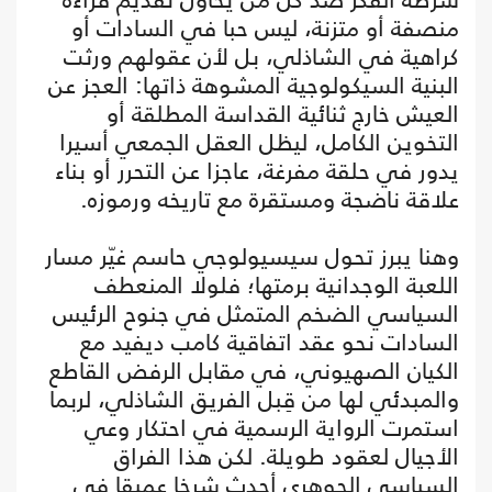
منصفة أو متزنة، ليس حبا في السادات أو
كراهية في الشاذلي، بل لأن عقولهم ورثت
البنية السيكولوجية المشوهة ذاتها: العجز عن
العيش خارج ثنائية القداسة المطلقة أو
التخوين الكامل، ليظل العقل الجمعي أسيرا
يدور في حلقة مفرغة، عاجزا عن التحرر أو بناء
علاقة ناضجة ومستقرة مع تاريخه ورموزه.
وهنا يبرز تحول سيسيولوجي حاسم غيّر مسار
اللعبة الوجدانية برمتها؛ فلولا المنعطف
السياسي الضخم المتمثل في جنوح الرئيس
السادات نحو عقد اتفاقية كامب ديفيد مع
الكيان الصهيوني، في مقابل الرفض القاطع
والمبدئي لها من قِبل الفريق الشاذلي، لربما
استمرت الرواية الرسمية في احتكار وعي
الأجيال لعقود طويلة. لكن هذا الفراق
السياسي الجوهري أحدث شرخا عميقا في