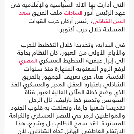
التي أدارت بها الآلة السياسية والإعلامية في
عهد الرئيس أنور
ملف الفريق
السادات
سعد
، رئيس أركان حرب القوات
الدين الشاذلي
المسلحة خلال حرب أكتوبر.
في البداية، وتحديدا خلال التخطيط للحرب
والأيام الأولى من العبور، كان النظام بحاجة
إلى إبراز عبقرية التخطيط العسكري
المصري
لرفع الروح المعنوية المنهارة منذ سنوات
النكسة. هنا، جرى تعريف الجمهور بالفريق
الشاذلي باعتباره العقل المدبر والعسكري الفذ
الذي وضع خطة المآذن العالية لعبور قناة
السويس وتدمير خط بارليف. نال الرجل
تقديسا شعبيا جارفا، وتعلقت به قلوب الجنود
والمواطنين كرمز حي للنصر العسكري والكرامة
المستردة. لقد سمح النظام، بل وشجع، هذا
الارتفاع العاطفي الهائل تجاه الشاذلي، لأن