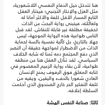
هنا تتدخل حيل الدفاع النفسي اللاشعورية،
مثل العزل والإنكار التجنبي؛ فيختار العقل
التابع المسار الأقل كلفة والأكثر أمانا له
ولعائلته، فيتبنى رواية البحث عن الذات
كحقيقة مطلقة غير قابلة للنقاش. لقد قبل
الناس طواعية هذه الرواية الموجهة، ليس
جهلا بالتاريخ، بل كآلية نفسية بائسة لحماية
الذات من الاضطرار لمواجهة حقيقة أن النصر
الذي دفع المجتمع دمه ثمنا له شابه الخلاف
السياسي. لقد تنازل العقل هنا عن منطقه
طواعية، لأن بقاء رواية الزعيم المعصوم في
كتابه المعلق فوق الرفوف يمنح الإنسان
العادي شعورا بالدفء واليقين، ويقيه من
كلفة التفكير الحر خارج الصندوق الذي أحكمت
السلطة إغلاقه.
ثالثا: صناعة النفس الهشة