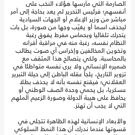
الصارمة التي مارسها هؤلاء النخب على
أنفسهم؛ فرئيس التحرير لم يعد بحاجة إلى أمر
مباشر من وزير الإعلام أو الجهات السيادية
ليحذف اسما أو يغيّب وجها من صورة، بل بات
يتحرك تلقائيا وبحماس مفرط يفوق رغبة
النظام نفسه، رغبة منه في مراقبة أقرانه
وتخوين المخالفين وإخراس أي صوت يطالب
بالمحاسبة. ولكي يتصالح هذا المثقف مع
ضميره الإنساني ولا يرى نفسه متواطئا في
تزوير التاريخ، يلجأ عقله الباطن إلى حيلة التبرير
العقلاني؛ فيقنع نفسه بأنه لا يحذف بطلا
عسكريا، بل يحمي وحدة الصف الوطني أو
يحافظ على هيبة الدولة وصورة الزعيم الملهم
التي لا يجب أن تهتز.
والأبعاد الإنسانية لهذه الظاهرة تتجلى في
قسوتها عندما ندرك أن هذا النمط السلوكي