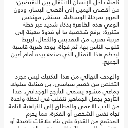
كامنة داخل الإنسان للانتقال بين النقيضين؛
من أقصى اليمين إلى أقصى اليسار، ودون
المرور بمرحلة الوسطية. يستغل مهندس
الوعي هذه الظاهرة بذكاء شديد عبر خطة
متكررة: يرفع شخصية ما أو قدوة معينة إلى
مرتبة تقترب من التقديس والكمال، ليربط
قلوب الناس بها، ثم فجأة، يوجه ضربة قاسية
ليحطم هذا التمثال الذي صنعه بيده أمام أعين
الجميع.
والهدف النهائي من هذا التكتيك ليس مجرد
التخلص من خصم سياسي، بل صناعة سلوك
جماعي مشوه يسمى التأرجح الوجداني. هذا
التأرجح يجعل الجماهير تنقلب في لحظة واحدة
من الحب الأعمى والمطلق إلى الكراهية التامة
تجاه نفس الشخص أو الفكرة، مما يحرم
المجتمع من القدرة على بناء علاقات ناضجة أو