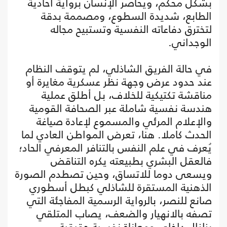
بشكل محكم، ويُحاصر الإنسان برواية أحادية
الطابع، شديدة السطوع، ومصممة بدقة
لتخترق دفاعاته النفسية وتستبيح مجاله
الوجداني.
في حالة الفريق الشاذلي، لم يتوقف النظام
عند حدود عرض وجهة نظر عسكرية مغايرة أو
مناقشة تكتيكية للخلاف، بل أطلق عملية
هندسة نفسية شاملة عبر الصحافة القومية
والإعلام المرئي والمسموع لإعادة صياغة
الحدث كاملا. هنا، تعرض المواطن العادي لما
يُعرف في علم النفس بالتنافر المعرفي الحاد؛
فالعقل البشري بطبيعته يكره التناقض
ويسعى دوما للاتساق، وحين تصطدم الصورة
الذهنية المستقرة للشاذلي كبطل أسطوري
صانع للنصر، بالرواية الرسمية المفاجئة التي
تصفه بالانهيار والضعف، يصاب المتلقي
بزلزال داخلي ومعاناة نفسية حقيقية.