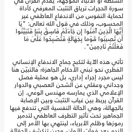
السلطة أو الأنباء الموجهة، يقدم القرآن في
سورة الحجرات ترياق التثبت المعرفي كأداة
لحماية النفوس من الاندفاع العاطفي غير
المحسوب، وذلك في قول الله تعالى: "يَا
أَيُّهَا الَّذِينَ آمَنُوا إِن جَاءَكُمْ فَاسِقٌ بِنَبَإٍ فَتَبَيَّنُوا
أَن تُصِيبُوا قَوْما بِجَهَالَةٍ فَتُصْبِحُوا عَلَىٰ مَا
فَعَلْتُمْ نَادِمِينَ".
تأتي هذه الآية لتكبح جماح الاندفاع الإنساني
الفطري نحو تبني الأحكام الجاهزة؛ فالتبيّن هنا
ليس مجرد إجراء إداري، بل هو عملية فصل
وجداني وعقلي عن الشحن العصبي والدوار
الإعلامي الذي يمارسه مهندس الوعي. إن
القرآن يربط بين غياب التثبت وبين الإصابة
بالجهالة، وهي الحالة النفسية التي تندفع فيها
الجماهير تحت تأثير التطرف العاطفي لتدمير
رموزها وظلم الأبرياء، لينتهي بها الأمر إلى
الندم بعد فوات الأوان، وحين تنكشف الحقائق