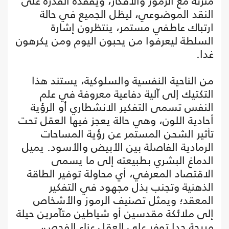
متزنة مع الرموز والأفكار، ويفقده القدرة على
النقد الموضوعي، ليظل الجميع في حالة
ارتباك عاطفي مستمر، ينتظرون إشارة
السلطة ليعرفوا من يحبون اليوم ومن يكرهون
غدا.
من الناحية النفسية والسلوكية، يستند هذا
التكتيك إلى آلية دفاعية معروفة في علم
النفس تسمى التفكير الانشطاري أو الرؤية
أحادية اللون، وهي حالة يعجز فيها العقل تحت
تأثير الشحن المستمر عن رؤية المساحات
الرمادية الفاصلة بين الأبيض والأسود. يميل
الدماغ البشري بطبيعته إلى ما يسمى
الاقتصاد المعرفي، أي محاولة توفير الطاقة
الذهنية وتجنب بذل مجهود في التفكير
المعقد؛ ويمثل تصنيف الرموز والأشخاص
إلى ملائكة مقدسين أو شياطين متآمرين حيلة
مريحة جدا توفر على العقل عناء الفحص،