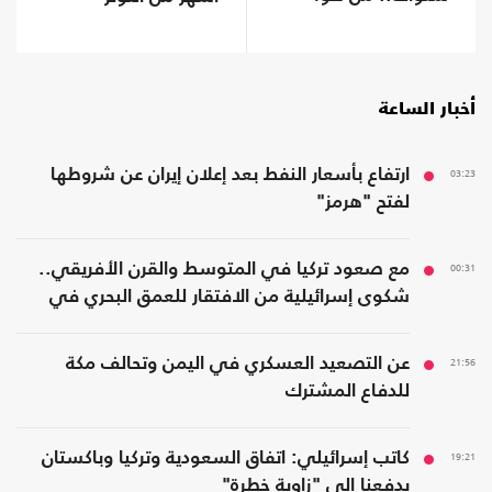
أخبار الساعة
03:23
ارتفاع بأسعار النفط بعد إعلان إيران عن شروطها
لفتح "هرمز"
00:31
مع صعود تركيا في المتوسط والقرن الأفريقي..
شكوى إسرائيلية من الافتقار للعمق البحري في
المنطقة
21:56
عن التصعيد العسكري في اليمن وتحالف مكة
للدفاع المشترك
19:21
كاتب إسرائيلي: اتفاق السعودية وتركيا وباكستان
يدفعنا إلى "زاوية خطرة"