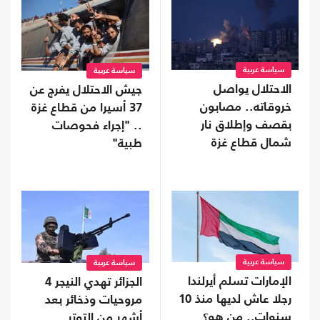
سياسة عربية
سياسة عربية
الاحتلال يواصل
جيش الاحتلال يفرج عن
خروقاته.. مصابون
37 أسيرا من قطاع غزة
بقصف وإطلاق نار
.. "إجراء فحوصات
شمال قطاع غزة
طبية"
وجنوبه
سياسة عربية
سياسة عربية
الإمارات تسلم أيرلندا
الجزائر تهدي النيجر 4
رجلا عاش لديها منذ 10
مروحيات وذخائر بعد
سنوات.. من هو؟
أشهر من التوتر