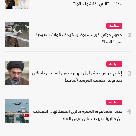
مكة".. "اللي اختشوا ماتوا"
سياسة
2
هجوم حوثي غير مسبوق يستهدف قوات سعودية
في "المخا"
سياسة
3
إعلام إيراني ينشر أول ظهور مصور لمجتبى خامنئي
منذ توليه منصب المرشد (شاهد)
سياسة
4
قصة سنغافورة المثيرة بذكرى استقلالها.. انفصلت
عن ماليزيا فتربعت على عرش الثراء