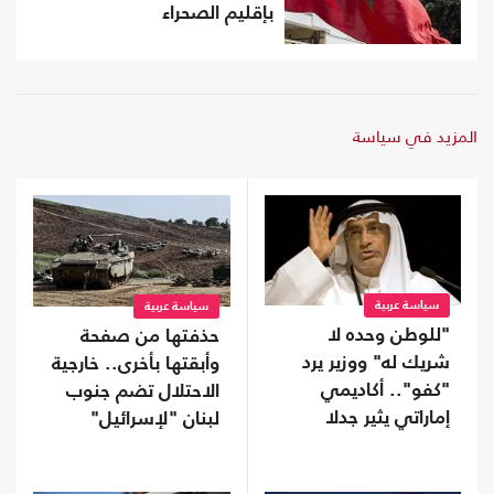
بإقليم الصحراء
المزيد في سياسة
سياسة عربية
سياسة عربية
"للوطن وحده لا
حذفتها من صفحة
شريك له" ووزير يرد
وأبقتها بأخرى.. خارجية
"كفو".. أكاديمي
الاحتلال تضم جنوب
إماراتي يثير جدلا
لبنان "لإسرائيل"
بمنشور عن الولاء