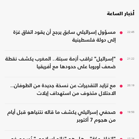
أخبار الساعة
22:45
مسؤول إسرائيلي سابق يرجح أن يقود اتفاق غزة
إلى دولة فلسطينية
21:22
"إسرائيل" تراقب أزمة سبتة.. المغرب يكشف نقطة
ضعف أوروبا على حدودها مع أفريقيا
20:19
مع تزايد التقديرات عن نسخة جديدة من الطوفان..
الاحتلال متخوف من استهداف إيلات
19:58
صحفي إسرائيلي يكشف ما قاله نتنياهو قبل أيام
من هجوم 7 أكتوبر
17:26