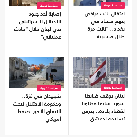
سياسة عربية
سياسة عربية
اعتقال نائب عراقي
إصابة أحد جنود
بتهم فساد في
الاحتلال الإسرائيلي
بغداد.. "ثالث مرة
في لبنان خلال "حادث
خلال مسيرته
عملياتي"
السياسية"
سياسة عربية
سياسة عربية
لبنان يوقف ضابطا
شهيدان في غزة..
سوريا سابقا مطلوبا
وحكومة الاحتلال تبحث
لقضاء بلاده.. يدرس
الاتفاق الأخير بضغط
تسليمه لدمشق
أمريكي