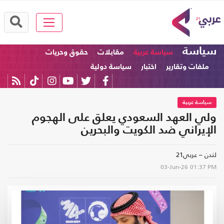
سياسة
سياسة عربية
مقابلات
حقوق وحريات
ملفات وتقارير
اختبار
سياسة دولية
سياسة عربية
ولي العهد السعودي يعلق على الهجوم
الإيراني ضد الكويت والبحرين
لندن – عربي21
03-Jun-26
01:37 PM