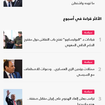
ما تريده واشنطن
الأكثر قراءة في أسبوع
سياسة
1
قيادات بـ "البوليساريو" تفتح باب النقاش حول مقترح
الحكم الذاتي المغربي
سياسة
2
ممثلات يرتدين الزي العسكري.. ودعوات للاصطفاف
مع السيسي
سياسة
3
ترامب يعلن إلغاء الهجوم على إيران مقابل صفقة..
هذه ملامحها