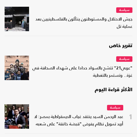
سياسة
جيش الاحتلال والمستوطنون ينكّلون بالفلسطينيين بعد
عملية تل
تقرير خاص
سياسة
"عربي21" تتشح بالسواد حدادا على شهداء الصحافة في
غزة.. وتستمر بالتغطية
الأكثر قراءة اليوم
سياسة
1
عبد الرحمن السيد ينتقد غياب الديمقراطية بمصر: لا
أريد تمويل نظام يفرض "قبضة خانقة" على شعبه