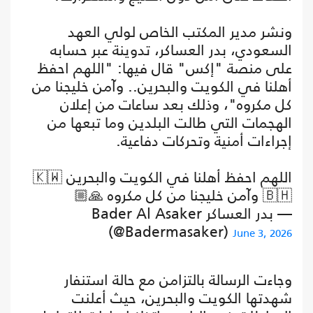
ونشر مدير المكتب الخاص لولي العهد
السعودي، بدر العساكر، تدوينة عبر حسابه
على منصة "إكس" قال فيها: "اللهم احفظ
أهلنا في الكويت والبحرين.. وآمن خليجنا من
كل مكروه"، وذلك بعد ساعات من إعلان
الهجمات التي طالت البلدين وما تبعها من
إجراءات أمنية وتحركات دفاعية.
اللهم احفظ أهلنا في الكويت والبحرين 🇰🇼
🇧🇭 وآمن خليجنا من كل مكروه 🙏🏼
— بدر العساكر Bader Al Asaker
(@Badermasaker)
June 3, 2026
وجاءت الرسالة بالتزامن مع حالة استنفار
شهدتها الكويت والبحرين، حيث أعلنت