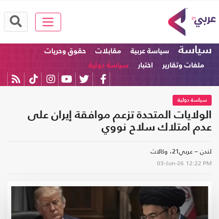
سياسة
سياسة عربية
مقابلات
حقوق وحريات
ملفات وتقارير
اختبار
سياسة دولية
سياسة دولية
الولايات المتحدة تزعم موافقة إيران على
عدم امتلاك سلاح نووي
لندن – عربي21، وكالات
03-Jun-26
12:22 PM